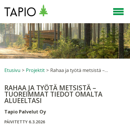
Etusivu
>
Projektit
>
Rahaa ja työtä metsistä – tuoreimmat tiedot omalta alueeltasi
RAHAA JA TYÖTÄ METSISTÄ –
TUOREIMMAT TIEDOT OMALTA
ALUEELTASI
Tapio Palvelut Oy
PÄIVITETTY 6.3.2026