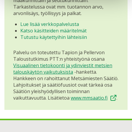
maakunnittain ja seutukunnittain.
Tarkastelussa ovat mm. tuotannon arvo,
arvonlisäys, työllisyys ja palkat.
Lue lisää verkkopalvelusta
Katso käsitteiden määritelmät
Tutustu käytettyihin lähteisiin
Palvelu on toteutettu Tapion ja Pellervon
Taloustutkimus PTT:n yhteistyönä osana
Visuaalinen tietokoonti ja ydinviestit metsien
talouskäytön vaikutuksista
-hanketta.
Hankkeen on rahoittanut Metsämiesten Säätiö.
Lahjoitukset ja säätiöfuusiot ovat tärkeä osa
Säätiön yleishyödyllisen toiminnan
vaikuttavuutta. Lisätietoa
www.mmsaatio.fi
.