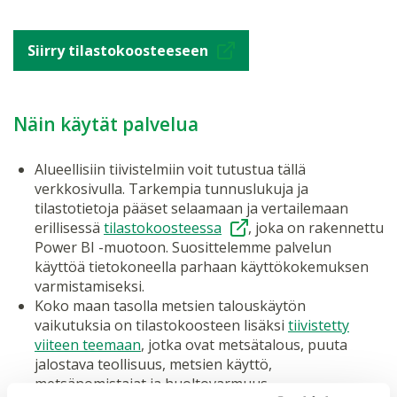
Siirry tilastokoosteeseen
Näin käytät palvelua
Alueellisiin tiivistelmiin voit tutustua tällä
verkkosivulla. Tarkempia tunnuslukuja ja
tilastotietoja pääset selaamaan ja vertailemaan
erillisessä
tilastokoosteessa
, joka on rakennettu
Power BI -muotoon. Suosittelemme palvelun
käyttöä tietokoneella parhaan käyttökokemuksen
varmistamiseksi.
Koko maan tasolla metsien talouskäytön
vaikutuksia on tilastokoosteen lisäksi
tiivistetty
viiteen teemaan
, jotka ovat metsätalous, puuta
jalostava teollisuus, metsien käyttö,
metsänomistajat ja huoltovarmuus.