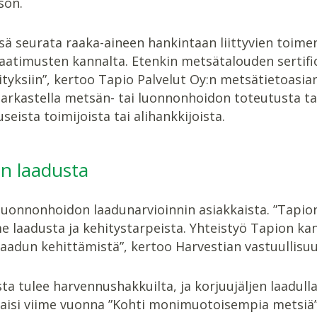
son.
nsä seurata raaka-aineen hankintaan liittyvien toim
atimusten kannalta. Etenkin metsätalouden sertifi
tyksiin”, kertoo Tapio Palvelut Oy:n metsätietoasia
tarkastella metsän- tai luonnonhoidon toteutusta t
eista toimijoista tai alihankkijoista.
an laadusta
 luonnonhoidon laadunarvioinnin asiakkaista. ”Tapio
 laadusta ja kehitystarpeista. Yhteistyö Tapion kan
aadun kehittämistä”, kertoo Harvestian vastuullisu
a tulee harvennushakkuilta, ja korjuujäljen laadull
ulkaisi viime vuonna ”Kohti monimuotoisempia metsi