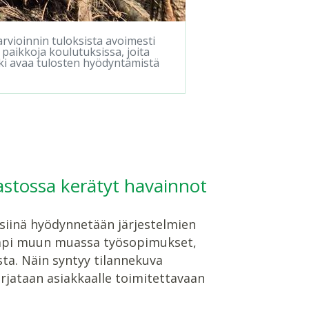
arvioinnin tuloksista avoimesti
 paikkoja koulutuksissa, joita
äki avaa tulosten hyödyntämistä
astossa kerätyt havainnot
siinä hyödynnetään järjestelmien
n läpi muun muassa työsopimukset,
ta. Näin syntyy tilannekuva
rjataan asiakkaalle toimitettavaan