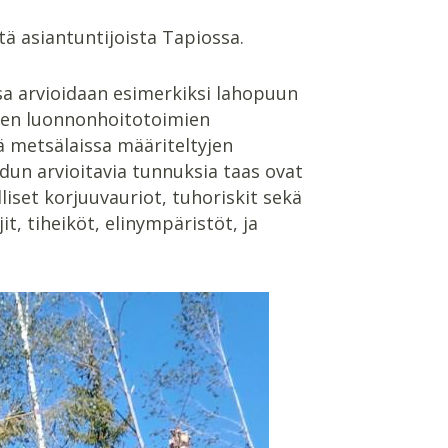
tä asiantuntijoista Tapiossa.
a arvioidaan esimerkiksi lahopuun
tyjen luonnonhoitotoimien
kä metsälaissa määriteltyjen
un arvioitavia tunnuksia taas ovat
set korjuuvauriot, tuhoriskit sekä
t, tiheiköt, elinympäristöt, ja