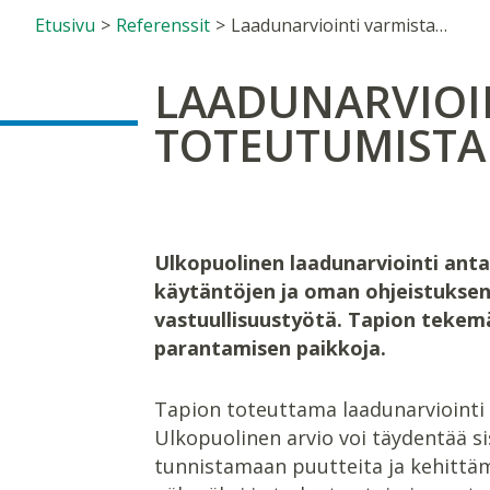
Etusivu
>
Referenssit
>
Laadunarviointi varmistaa vastuullisuuden toteutumista Harvestiassa
LAADUNARVIOI
TOTEUTUMISTA
Ulkopuolinen laadunarviointi antaa
käytäntöjen ja oman ohjeistuksen 
vastuullisuustyötä. Tapion tekemä
parantamisen paikkoja.
Tapion toteuttama laadunarviointi
Ulkopuolinen arvio voi täydentää si
tunnistamaan puutteita ja kehittämi