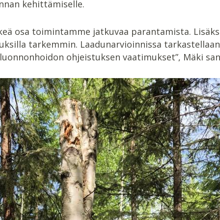
nnan kehittämiselle.
keä osa toimintamme jatkuvaa parantamista. Lisäksi
silla tarkemmin. Laadunarvioinnissa tarkastellaan
 luonnonhoidon ohjeistuksen vaatimukset”, Mäki sa