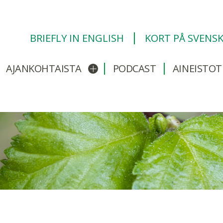
BRIEFLY IN ENGLISH
KORT PÅ SVENS
AJANKOHTAISTA
PODCAST
AINEISTOT
/sulje alavalikko
Avaa/sulje alavalikko