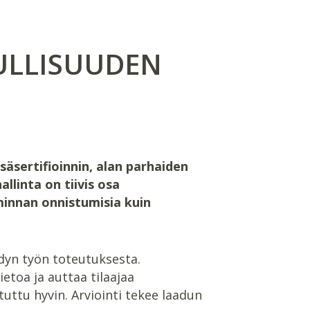
ULLISUUDEN
säsertifioinnin, alan parhaiden
linta on tiivis osa
minnan onnistumisia kuin
dyn työn toteutuksesta.
etoa ja auttaa tilaajaa
uttu hyvin. Arviointi tekee laadun