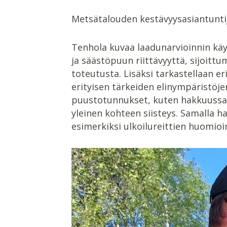
Metsätalouden kestävyysasiantunt
Tenhola kuvaa laadunarvioinnin kä
ja säästöpuun riittävyyttä, sijoitt
toteutusta. Lisäksi tarkastellaan e
erityisen tärkeiden elinympäristö
puustotunnukset, kuten hakkuussa j
yleinen kohteen siisteys. Samalla ha
esimerkiksi ulkoilureittien huomio