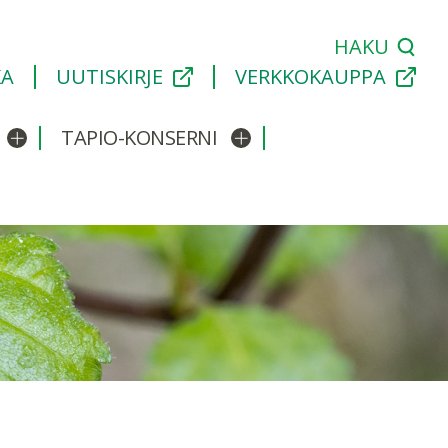
HAKU
KA
UUTISKIRJE
VERKKOKAUPPA
TAPIO-KONSERNI
Avaa/sulje alavalikko
Avaa/sulje alavalikko