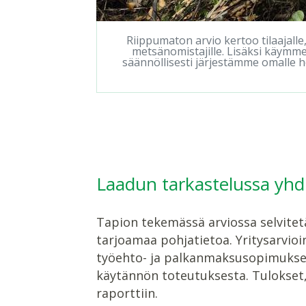
Riippumaton arvio kertoo tilaajalle
metsänomistajille. Lisäksi käymme 
säännöllisesti järjestämme omalle h
Laadun tarkastelussa yhdi
Tapion tekemässä arviossa selvitet
tarjoamaa pohjatietoa. Yritysarvio
työehto- ja palkanmaksusopimukset 
käytännön toteutuksesta. Tulokset,
raporttiin.