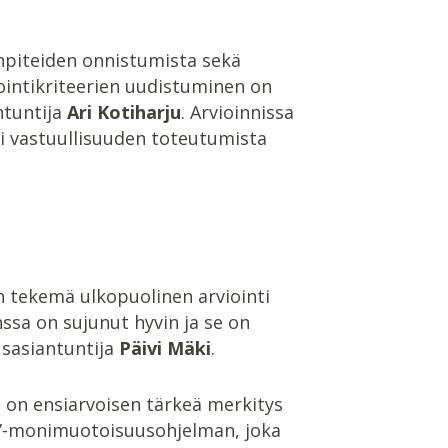
enpiteiden onnistumista sekä
ointikriteerien uudistuminen on
ntuntija
Ari Kotiharju
. Arvioinnissa
ai vastuullisuuden toteutumista
n tekemä ulkopuolinen arviointi
ssa on sujunut hyvin ja se on
usasiantuntija
Päivi Mäki
.
a on ensiarvoisen tärkeä merkitys
ä”-monimuotoisuusohjelman, joka