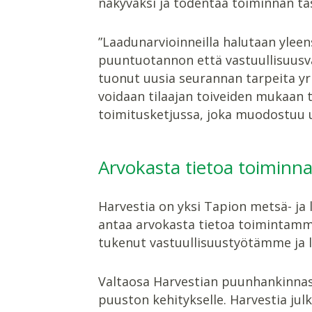
näkyväksi ja todentaa toiminnan ta
”Laadunarvioinneilla halutaan ylee
puuntuotannon että vastuullisuusva
tuonut uusia seurannan tarpeita yri
voidaan tilaajan toiveiden mukaan 
toimitusketjussa, joka muodostuu us
Arvokasta tietoa toiminn
Harvestia on yksi Tapion metsä- ja
antaa arvokasta tietoa toimintamme
tukenut vastuullisuustyötämme ja l
Valtaosa Harvestian puunhankinnast
puuston kehitykselle. Harvestia j