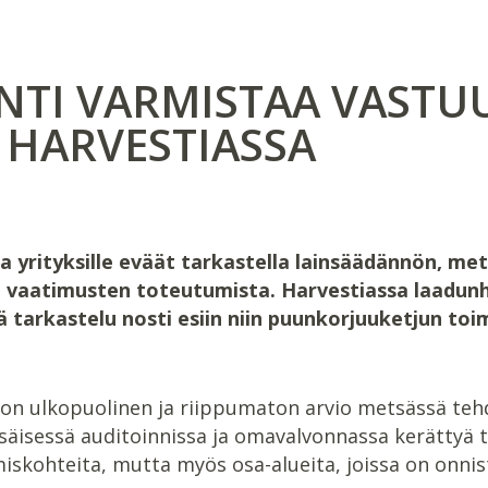
NTI VARMISTAA VASTU
 HARVESTIASSA
 yrityksille eväät tarkastella lainsäädännön, met
vaatimusten toteutumista. Harvestiassa laadunhal
 tarkastelu nosti esiin niin puunkorjuuketjun toi
 on ulkopuolinen ja riippumaton arvio metsässä teh
säisessä auditoinnissa ja omavalvonnassa kerättyä ti
skohteita, mutta myös osa-alueita, joissa on onnist