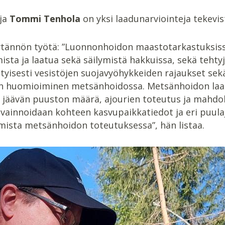
ija
Tommi Tenhola
on yksi laadunarviointeja tekevis
ytännön työtä: ”Luonnonhoidon maastotarkastuksiss
umista ja laatua sekä säilymistä hakkuissa, sekä teh
rityisesti vesistöjen suojavyöhykkeiden rajaukset se
jen huomioiminen metsänhoidossa. Metsänhoidon laad
äävän puuston määrä, ajourien toteutus ja mahdolli
vainnoidaan kohteen kasvupaikkatiedot ja eri puulaji
imista metsänhoidon toteutuksessa”, hän listaa.