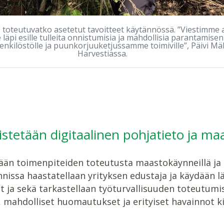
, toteutuvatko asetetut tavoitteet käytännössä. ”Viestimme 
läpi esille tulleita onnistumisia ja mahdollisia parantamisen
enkilöstölle ja puunkorjuuketjussamme toimiville”, Päivi M
Harvestiassa.
stetään digitaalinen pohjatieto ja ma
ään toimenpiteiden toteutusta maastokäynneillä ja 
innissa haastatellaan yrityksen edustaja ja käydää
ja sekä tarkastellaan työturvallisuuden toteutumis
 mahdolliset huomautukset ja erityiset havainnot ki