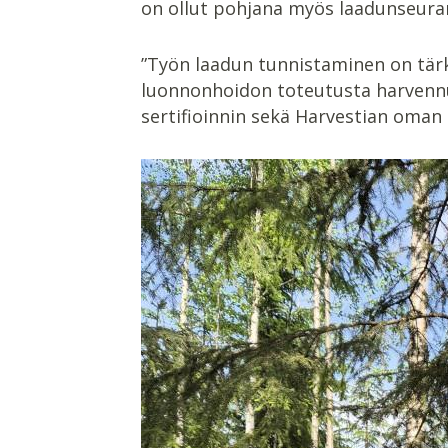
on ollut pohjana myös laadunseura
”Työn laadun tunnistaminen on tär
luonnonhoidon toteutusta harvennuk
sertifioinnin sekä Harvestian oman