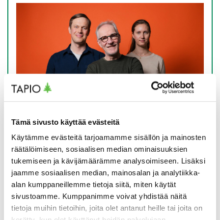
Tämä sivusto käyttää evästeitä
Metsäntuntijat-podcast: Metsäalan
Käytämme evästeitä tarjoamamme sisällön ja mainosten
räätälöimiseen, sosiaalisen median ominaisuuksien
sosiaalinen vastuullisuus rakentuu
tukemiseen ja kävijämäärämme analysoimiseen. Lisäksi
arjen teoista
jaamme sosiaalisen median, mainosalan ja analytiikka-
Sosiaalinen vastuullisuus on noussut metsäalalla
alan kumppaneillemme tietoja siitä, miten käytät
vahvasti esiin, eikä syyttä. Metsäntuntijat-
sivustoamme. Kumppanimme voivat yhdistää näitä
podcastissa keskustellaan siitä, mitä sosiaalinen
tietoja muihin tietoihin, joita olet antanut heille tai joita on
kerätty, kun olet käyttänyt heidän palvelujaan.