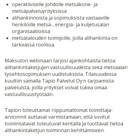
operatiiviselle johdolle metsäkone- ja
metsäpalveluyrityksissä
alihankinnoista ja sopimuksista vastaaville
henkilöille metsä-, energia- ja kuljetusalan
organisaatioissa
metsätalouden toimijoille, joilla alihankinta on
tärkeässä roolissa.
Maksuton webinaari tarjosi ajankohtaista tietoa
alihankintaketjujen vastuullisuudesta sekä metsäalan
työehtosopimuksen uudistuksista. Tilaisuudessa
kuultiin samalla Tapio Palvelut Oy:n tarjoamista
palveluista, joilla yritykset voivat tukea omaa
vastuullisuustyötään.
Tapion toteuttamat riippumattomat toimittaja-
arvioinnit auttavat varmistamaan, että sovitut
toimintatavat toteutuvat kentällä ja tuottavat tietoa
alihankintaketjun toiminnan kehittämiseen.