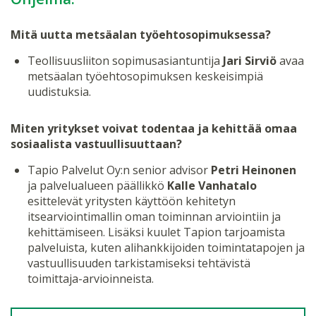
Mitä uutta metsäalan työehtosopimuksessa?
Teollisuusliiton sopimusasiantuntija
Jari Sirviö
avaa
metsäalan työehtosopimuksen keskeisimpiä
uudistuksia.
Miten yritykset voivat todentaa ja kehittää omaa
sosiaalista vastuullisuuttaan?
Tapio Palvelut Oy:n senior advisor
Petri Heinonen
ja palvelualueen päällikkö
Kalle Vanhatalo
esittelevät yritysten käyttöön kehitetyn
itsearviointimallin oman toiminnan arviointiin ja
kehittämiseen. Lisäksi kuulet Tapion tarjoamista
palveluista, kuten alihankkijoiden toimintatapojen ja
vastuullisuuden tarkistamiseksi tehtävistä
toimittaja-arvioinneista.