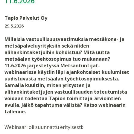
11.6.2026
Tapio Palvelut Oy
29.5.2026
Millaisia vastuullisuusvaatimuksia metsäkone- ja
metsäpalveluyrityksiin sekä niiden
alihankintaketjuihin kohdistuu? Mitä uutta
metsäalan työehtosopimus tuo mukanaan?
11.6.2026 järjestetyssä Metsäntuntijat-
webinaarissa käytiin läpi ajankohtaiset kuulumiset
uudistuvasta metsäalan työehtosopimuksesta.
Samalla kuultiin, miten yritysten ja
alihankintaketjujen vastuullisuuden toteutumista
voidaan todentaa Tapion toimittaja-arviointien
avulla. Jäikö tapahtuma välistä? Katso webinaarin
tallenne.
Webinaari oli suunnattu erityisesti: