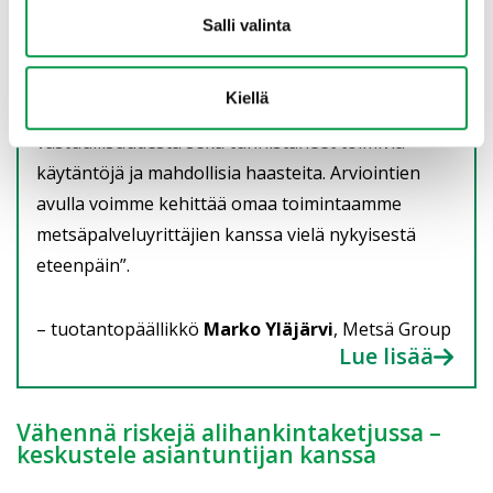
kehittämään metsäpalveluyrityksen
Salli valinta
vastuullisuutta
”Toimittaja-arviointien kautta olemme saaneet
Kiellä
kattavan kuvan metsäpalveluyrittäjiemme
vastuullisuudesta sekä tunnistaneet toimivia
käytäntöjä ja mahdollisia haasteita. Arviointien
avulla voimme kehittää omaa toimintaamme
metsäpalveluyrittäjien kanssa vielä nykyisestä
eteenpäin”.
– tuotantopäällikkö
Marko Yläjärvi
, Metsä Group
Lue lisää
Vähennä riskejä alihankintaketjussa –
keskustele asiantuntijan kanssa