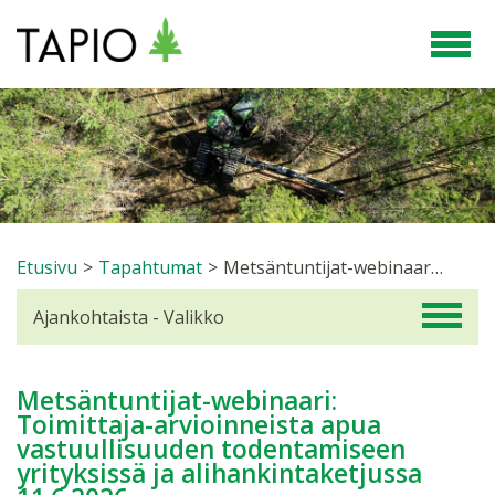
Etusivu
>
Tapahtumat
>
Metsäntuntijat-webinaari: Toimittaja-arvioinneista apua vastuullisuuden todentamiseen yrityksissä ja alihankintaketjussa 11.6.2026
Ajankohtaista - Valikko
Metsäntuntijat-webinaari:
Toimittaja-arvioinneista apua
vastuullisuuden todentamiseen
yrityksissä ja alihankintaketjussa