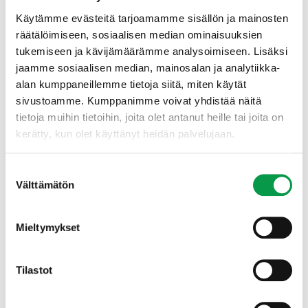
harvennuskuvaajien yhteydessä.
Käytämme evästeitä tarjoamamme sisällön ja mainosten
räätälöimiseen, sosiaalisen median ominaisuuksien
tukemiseen ja kävijämäärämme analysoimiseen. Lisäksi
Maastotaulukot-kierrevihkon hinta on 23,90 € sis. ALV
jaamme sosiaalisen median, mainosalan ja analytiikka-
14 %. Minimitilausmäärä on 20 kpl. Toimituskulut
alan kumppaneillemme tietoja siitä, miten käytät
lisätään hintaan. Toimitukset viikolla 37.
sivustoamme. Kumppanimme voivat yhdistää näitä
tietoja muihin tietoihin, joita olet antanut heille tai joita on
TAPIO Maastotaulukot -opas sisältää
kerätty, kun olet käyttänyt heidän palvelujaan.
metsänhoidon suositusten
keskeiset käsitteet ja määritelmät
Suostumuksen
kasvupaikkojen tunnistuksen
Välttämätön
valinta
luonnonhoidon rakennepiirteet kuvien kera
tasa- ja eri-ikäisrakenteisen metsän
kasvatusperiaatteet
Mieltymykset
viljely-, kylvö-, ja taimikonhoitosuositukset
harvennusmallit ja runkolukuohjeet hoidettuihin ja
Tilastot
hoitamattomiin metsiin
lannoitussuositukset
muut suositusten keskeiset taulukot