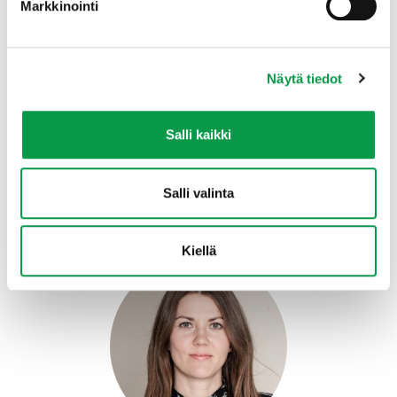
Markkinointi
Kierresidottu TAPIO Maastotaulukot on painettu
synteettiselle materiaalille ja se on täysin vedenkestävä.
Kirja on kooltaan 12 x 16 cm.
Näytä tiedot
Vuonna 2025 myymme Maastotaulukot-kirjaa
Salli kaikki
ainoastaan ennakkotilauksena. Ennakkomyynti on
päättynyt.
Salli valinta
Kysy lisätietoja tuotevastaavalta
Kiellä