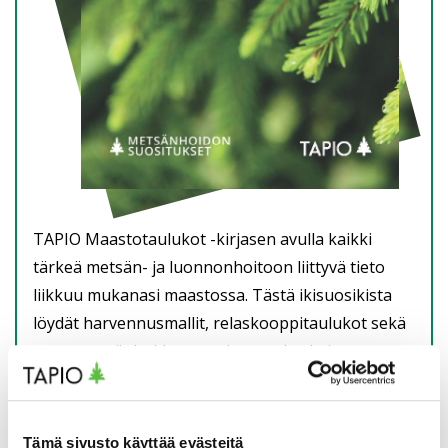
TAPIO Maastotaulukot -kirjasen avulla kaikki
tärkeä metsän- ja luonnonhoitoon liittyvä tieto
liikkuu mukanasi maastossa. Tästä ikisuosikista
löydät harvennusmallit, relaskooppitaulukot sekä
muut metsänhoidon suositusten keskeiset
taulukot. Uutuutena mukana muun muassa
rauduskoivun harvennusmallit sekä paljon
toivotut työpistekohtaiset runkolukutaulukot
Tämä sivusto käyttää evästeitä