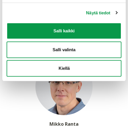
Jalostamme ja analysoimme metsä- ja paikkatietoa
asiakkaiden käyttöön ja tuotamme
Näytä tiedot
aineistokokonaisuuksia metsien kestävän käytön,
hoidon ja päätöksenteon tueksi.
Salli kaikki
Löydä tarpeisiisi sopivat metsä- ja
paikkatietopalvelut
Salli valinta
Kiellä
Mikko Ranta