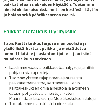
paikkatietoa asiakkaiden käyttöön. Tuotamme
aineistokokonaisuuksia metsien kestävän käytön
ja hoidon sekä päätöksenteon tueksi.
Paikkatietoratkaisut yrityksille
Tapio Karttakeskus tarjoaa monipuolista ja
yksilöllistä kartta-, paikka- ja metsätietoa
ammattilaisille ja asiantuntijoille – juuri siinä
muodossa kuin tarvitaan.
Laadimme vaativia paikkatietoanalyysejä ja niihin
pohjautuvia raportteja.
Tuomme yhteen rajapintaan ajantasaista
paikkatietoaineistoa, karttadataa, Tapio
Karttakeskuksen omia aineistoja ja avoimeen
dataan pohjautuvia aineistoja, kuten
Maanmittauslaitoksen ja Metsäkeskuksen datoja.
Toteutamme tilaustöinä laadukkaita