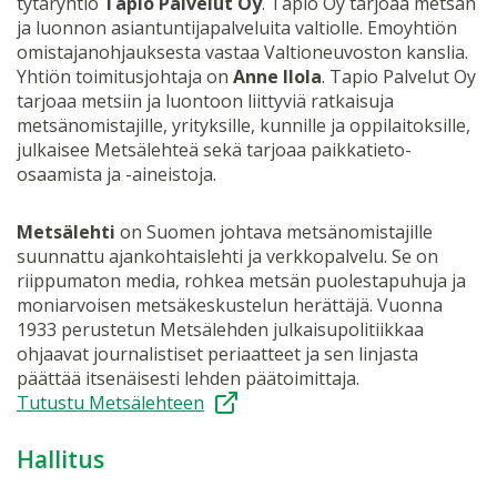
tytäryhtiö
Tapio Palvelut Oy
. Tapio Oy tarjoaa metsän
ja luonnon asiantuntijapalveluita valtiolle. Emoyhtiön
omistajanohjauksesta vastaa Valtioneuvoston kanslia.
Yhtiön toimitusjohtaja on
Anne Ilola
. Tapio Palvelut Oy
tarjoaa metsiin ja luontoon liittyviä ratkaisuja
metsänomistajille, yrityksille, kunnille ja oppilaitoksille,
julkaisee Metsälehteä sekä tarjoaa paikkatieto-
osaamista ja -aineistoja.
Metsälehti
on Suomen johtava metsänomistajille
suunnattu ajankohtaislehti ja verkkopalvelu. Se on
riippumaton media, rohkea metsän puolestapuhuja ja
moniarvoisen metsäkeskustelun herättäjä. Vuonna
1933 perustetun Metsälehden julkaisupolitiikkaa
ohjaavat journalistiset periaatteet ja sen linjasta
päättää itsenäisesti lehden päätoimittaja.
Tutustu Metsälehteen
Hallitus