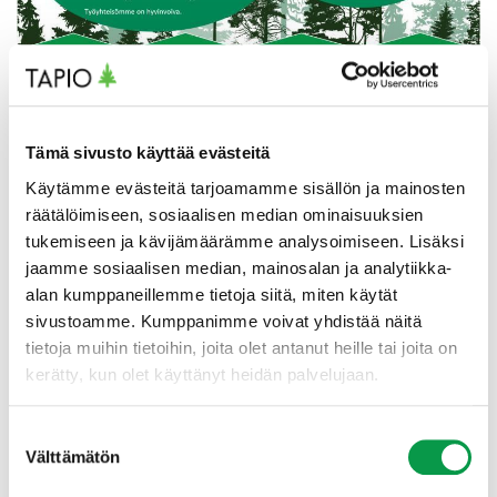
Tämä sivusto käyttää evästeitä
Käytämme evästeitä tarjoamamme sisällön ja mainosten
räätälöimiseen, sosiaalisen median ominaisuuksien
tukemiseen ja kävijämäärämme analysoimiseen. Lisäksi
jaamme sosiaalisen median, mainosalan ja analytiikka-
Vastuullisuus
alan kumppaneillemme tietoja siitä, miten käytät
sivustoamme. Kumppanimme voivat yhdistää näitä
tietoja muihin tietoihin, joita olet antanut heille tai joita on
kerätty, kun olet käyttänyt heidän palvelujaan.
Suostumuksen
Edistämme metsäalan kestävää kehitystä ja
Välttämätön
valinta
kunnioitamme toiminnallamme luontoarvoja ja kaikkea,