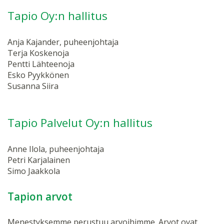
Tapio Oy:n hallitus
Anja Kajander, puheenjohtaja
Terja Koskenoja
Pentti Lähteenoja
Esko Pyykkönen
Susanna Siira
Tapio Palvelut Oy:n hallitus
Anne Ilola, puheenjohtaja
Petri Karjalainen
Simo Jaakkola
Tapion arvot
Menestyksemme perustuu arvoihimme. Arvot ovat