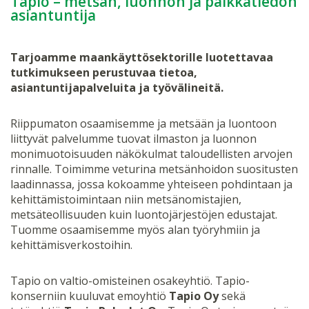
Tapio – metsän, luonnon ja paikkatiedon
asiantuntija
Tarjoamme maankäyttösektorille luotettavaa
tutkimukseen perustuvaa tietoa,
asiantuntijapalveluita ja työvälineitä.
Riippumaton osaamisemme ja metsään ja luontoon
liittyvät palvelumme tuovat ilmaston ja luonnon
monimuotoisuuden näkökulmat taloudellisten arvojen
rinnalle. Toimimme veturina metsänhoidon suositusten
laadinnassa, jossa kokoamme yhteiseen pohdintaan ja
kehittämistoimintaan niin metsänomistajien,
metsäteollisuuden kuin luontojärjestöjen edustajat.
Tuomme osaamisemme myös alan työryhmiin ja
kehittämisverkostoihin.
Tapio on valtio-omisteinen osakeyhtiö. Tapio-
konserniin kuuluvat emoyhtiö
Tapio Oy
sekä