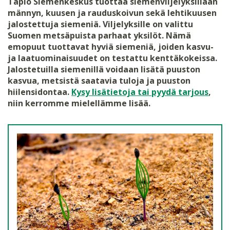
Tapio Siemenkeskus tuottaa siemenviljelyksillään
männyn, kuusen ja rauduskoivun sekä lehtikuusen
jalostettuja siemeniä. Viljelyksille on valittu
Suomen metsäpuista parhaat yksilöt. Nämä
emopuut tuottavat hyviä siemeniä, joiden kasvu-
ja laatuominaisuudet on testattu kenttäkokeissa.
Jalostetuilla siemenillä voidaan lisätä puuston
kasvua, metsistä saatavia tuloja ja puuston
hiilensidontaa.
Kysy lisätietoja tai pyydä tarjous
,
niin kerromme mielellämme lisää.