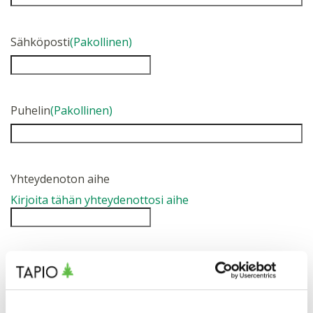
Sähköposti
(Pakollinen)
Puhelin
(Pakollinen)
Yhteydenoton aihe
Kirjoita tähän yhteydenottosi aihe
Viesti
Kerro viestissäsi alue (kunta), jonne siemenet
kylvetään, kylvökohteen pinta-ala ja puulaji sekä oletko