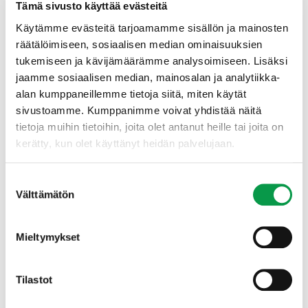
kiinnostunut jalostetusta siemenestä,
Tämä sivusto käyttää evästeitä
metsikkösiemenestä vai tietystä siemenviljelyksestä.
Käytämme evästeitä tarjoamamme sisällön ja mainosten
räätälöimiseen, sosiaalisen median ominaisuuksien
tukemiseen ja kävijämäärämme analysoimiseen. Lisäksi
jaamme sosiaalisen median, mainosalan ja analytiikka-
alan kumppaneillemme tietoja siitä, miten käytät
sivustoamme. Kumppanimme voivat yhdistää näitä
tietoja muihin tietoihin, joita olet antanut heille tai joita on
kerätty, kun olet käyttänyt heidän palvelujaan.
Suostumuksen
0 / 600 merkkien enimmäismäärästä
Välttämätön
valinta
Mieltymykset
Voit myös pyytää tarjouksen ottamalla yhteyttä
Tilastot
asiantuntijoihimme.