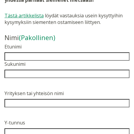
yhdessä parhaat siemenet metsääsi!
Tästä artikkelista
löydät vastauksia usein kysyttyihin
kysymyksiin siementen ostamiseen liittyen.
Nimi
(Pakollinen)
Etunimi
Sukunimi
Yrityksen tai yhteisön nimi
Y-tunnus