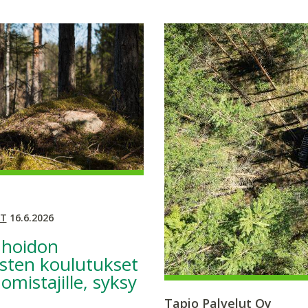
T
16.6.2026
hoidon
sten koulutukset
mistajille, syksy
Tapio Palvelut Oy