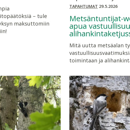
TAPAHTUMAT
29.5.2026
mpia
topäätöksiä – tule
Metsäntuntijat-we
yksyn maksuttomiin
apua vastuullisuu
in!
alihankintaketjus
Mitä uutta metsäalan t
vastuullisuusvaatimuksi
toimintaan ja alihankint