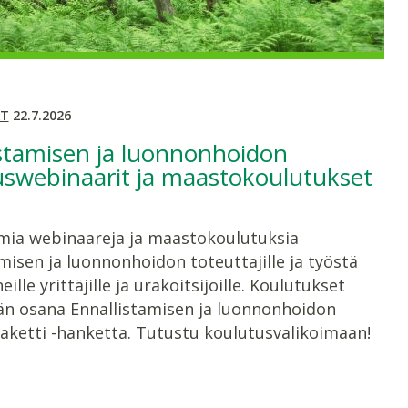
T
22.7.2026
stamisen ja luonnonhoidon
uswebinaarit ja maastokoulutukset
ia webinaareja ja maastokoulutuksia
misen ja luonnonhoidon toteuttajille ja työstä
ille yrittäjille ja urakoitsijoille. Koulutukset
ään osana Ennallistamisen ja luonnonhoidon
aketti -hanketta. Tutustu koulutusvalikoimaan!