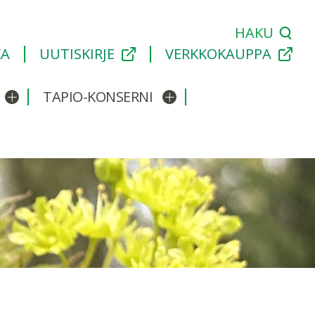
HAKU
KA
UUTISKIRJE
VERKKOKAUPPA
TAPIO-KONSERNI
Avaa/sulje alavalikko
Avaa/sulje alavalikko