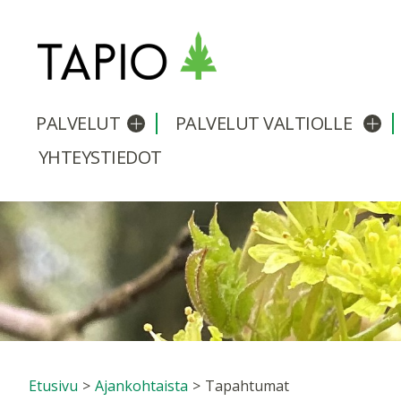
PALVELUT
PALVELUT VALTIOLLE
Avaa/sulje alavalikko
Avaa
YHTEYSTIEDOT
Etusivu
>
Ajankohtaista
>
Tapahtumat