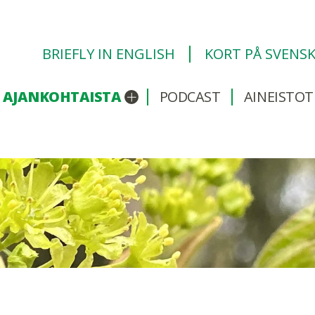
BRIEFLY IN ENGLISH
KORT PÅ SVENS
AJANKOHTAISTA
PODCAST
AINEISTOT
/sulje alavalikko
Avaa/sulje alavalikko