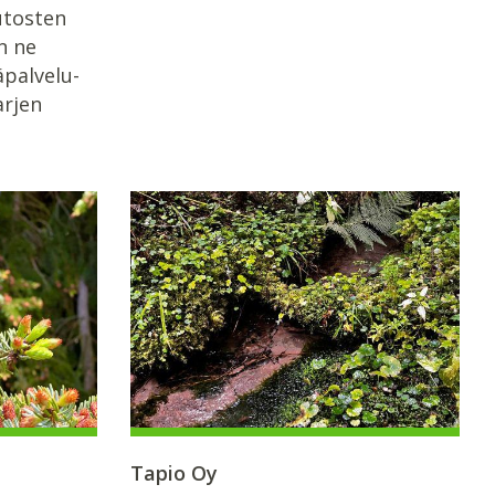
utosten
n ne
palvelu-
arjen
Tapio Oy