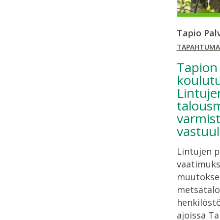
Tapio Pal
TAPAHTUMA
Tapion
koulutu
Lintuje
talousm
varmist
vastuul
Lintujen p
vaatimuks
muutokset
metsätalo
henkilöst
ajoissa T