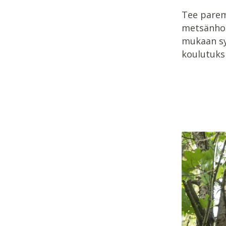
Tee pare
metsänhoi
mukaan s
koulutuksi