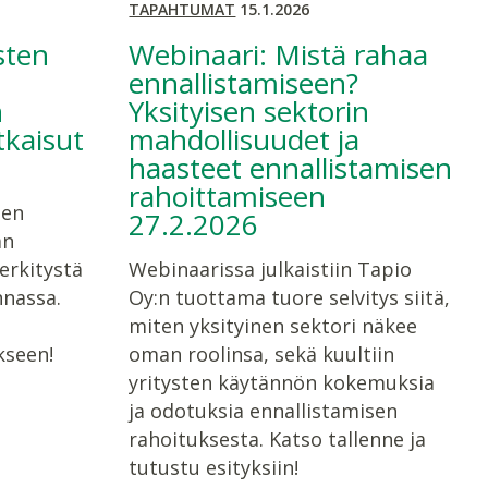
TAPAHTUMAT
15.1.2026
sten
Webinaari: Mistä rahaa
ennallistamiseen?
n
Yksityisen sektorin
kaisut
mahdollisuudet ja
haasteet ennallistamisen
rahoittamiseen
ten
27.2.2026
än
erkitystä
Webinaarissa julkaistiin Tapio
nassa.
Oy:n tuottama tuore selvitys siitä,
miten yksityinen sektori näkee
seen!
oman roolinsa, sekä kuultiin
yritysten käytännön kokemuksia
ja odotuksia ennallistamisen
rahoituksesta. Katso tallenne ja
tutustu esityksiin!