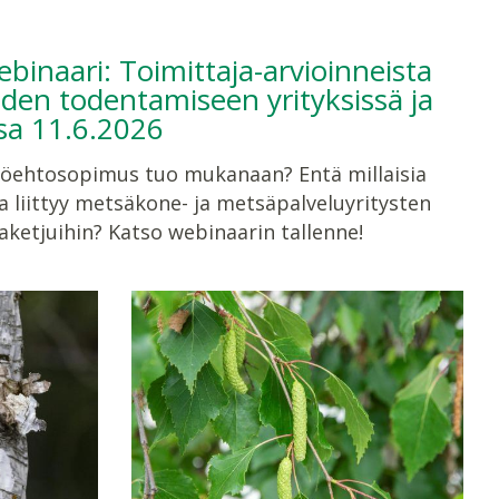
binaari: Toimittaja-arvioinneista
den todentamiseen yrityksissä ja
sa 11.6.2026
yöehtosopimus tuo mukanaan? Entä millaisia
a liittyy metsäkone- ja metsäpalveluyritysten
aketjuihin? Katso webinaarin tallenne!