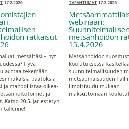
T
17.2.2026
TAPAHTUMAT
17.2.2026
omistajien
Metsäammattilai
ri:
webinaari:
elmallisen
Suunnitelmallise
hoidon ratkaisut
metsänhoidon rat
026
15.4.2026
haluat metsältäsi – nyt
Metsänhoidon suositus
suudessa? Hyvä
koulutuksessa käsitellä
lu auttaa tekemään
suunnitelmallisuuden m
esi mukaisia päätöksiä
metsäomaisuuden hallin
 ja mahdollistaa oikea-
Ilmoittaudu mukaan
metsänhoitotoimet ja
maksuttomaan koulutuk
 Katso 20.5. järjestetyn
 tallenne!