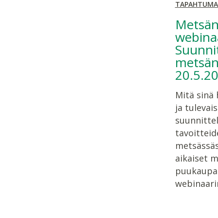
TAPAHTUMA
Metsän
webinaa
Suunnit
metsän
20.5.2
Mitä sinä 
ja tulevai
suunnitte
tavoitteid
metsässäsi
aikaiset 
puukaupat.
webinaarin