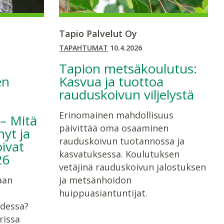
Tapio Palvelut Oy
TAPAHTUMAT
10.4.2026
Tapion metsäkoulutus:
en
Kasvua ja tuottoa
rauduskoivun viljelystä
Erinomainen mahdollisuus
– Mitä
päivittää oma osaaminen
nyt ja
rauduskoivun tuotannossa ja
oivat
kasvatuksessa. Koulutuksen
26
vetäjinä rauduskoivun jalostuksen
aan
ja metsänhoidon
huippuasiantuntijat.
udessa?
rissa