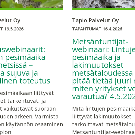
velut Oy
Tapio Palvelut Oy
T
19.5.2026
TAPAHTUMAT
16.4.2026
Metsäntuntijat-
swebinaarit:
webinaari: Lintuj
n pesimäaika
pesimäaika ja
etsissä –
lakimuutokset
a sujuva ja
metsätaloudessa 
linen toteutus
pitää tietää juuri 
miten yritykset v
esimäaikaan liittyvät
varautua? 4.5.20
et tarkentuvat, ja
 vaikuttavat suoraan
Mitä lintujen pesimäaik
uden arkeen. Varmista
liittyvät lakimuutokset
ön käytännön osaaminen
tarkoittavat metsätalo
apion
Metsäntuntijat‑webinaa