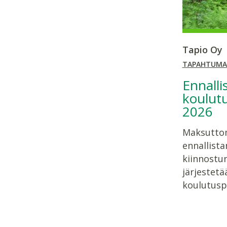
Tapio Oy
TAPAHTUMA
Ennalli
koulut
2026
Maksuttom
ennallista
kiinnostune
järjestet
koulutusp