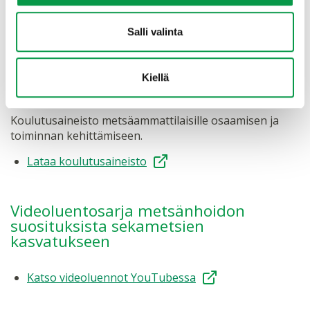
itseopiskeluun, ja ne tukevat ajankohtaisten
aiheiden käsittelyä käytännönläheisesti.
Salli valinta
Metsänomistuksen kehittyminen ja
Kiellä
vaikutukset metsäalaan 2035
Koulutusaineisto metsäammattilaisille osaamisen ja
toiminnan kehittämiseen.
Lataa koulutusaineisto
Videoluentosarja metsänhoidon
suosituksista sekametsien
kasvatukseen
Katso videoluennot YouTubessa