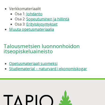
Verkkomateriaalit
Osa 1:
Johdanto
Osa 2:
Sopeutuminen ja hillintä
Osa 3:
Erityiskysymykset
Muuta opetusmateriaalia
Talousmetsien luonnonhoidon
itseopiskeluaineisto
Opetusmateriaali suomeksi
Studiematerial – naturvard i ekonomiskogar