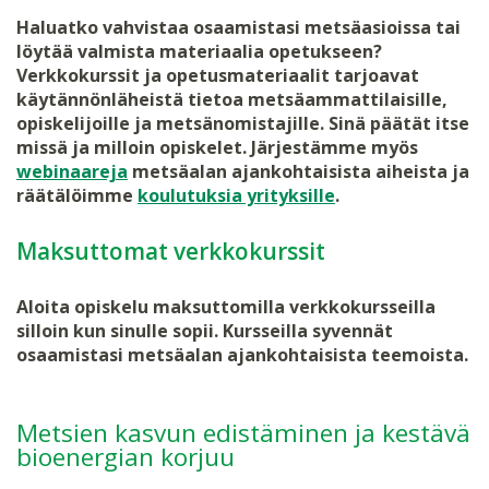
Haluatko vahvistaa osaamistasi metsäasioissa tai
löytää valmista materiaalia opetukseen?
Verkkokurssit ja opetusmateriaalit tarjoavat
käytännönläheistä tietoa metsäammattilaisille,
opiskelijoille ja metsänomistajille.
Sinä päätät itse
missä ja milloin opiskelet. Järjestämme myös
webinaareja
metsäalan ajankohtaisista aiheista ja
räätälöimme
koulutuksia yrityksille
.
Maksuttomat verkkokurssit
Aloita opiskelu maksuttomilla verkkokursseilla
silloin kun sinulle sopii. Kursseilla syvennät
osaamistasi metsäalan ajankohtaisista teemoista.
Metsien kasvun edistäminen ja kestävä
bioenergian korjuu