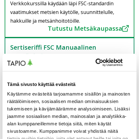
Verkkokurssilla käydään läpi FSC-standardin
vaatimukset metsien käytölle, suunnittelulle,
hakkuille ja metsänhoitotöille.
Tutustu Metsäkaupassa
Sertiseriffi FSC Manuaalinen
metsänhoito
Verkkokurssilla käydään läpi FSC-standardin
keskeiset vaatimukset metsurityönä tehtävän
metsänhoidon näkökulmasta.
Tämä sivusto käyttää evästeitä
Tutustu Metsäkaupassa
Käytämme evästeitä tarjoamamme sisällön ja mainosten
räätälöimiseen, sosiaalisen median ominaisuuksien
tukemiseen ja kävijämäärämme analysoimiseen. Lisäksi
jaamme sosiaalisen median, mainosalan ja analytiikka-
Sertiseriffi FSC Koneellinen
alan kumppaneillemme tietoja siitä, miten käytät
metsänhoito
sivustoamme. Kumppanimme voivat yhdistää näitä
Verkkokurssilla käydään läpi FSC-standardin
tietoja muihin tietoihin, joita olet antanut heille tai joita on