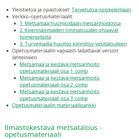
Yleistietoa ja opastukset:
Tervetuloa opiskelemaan
Verkko-opetusmateriaalit
1. Metsämaa huomioidaan metsänhoidossa
2. Kivennäismaiden ominaisuudet ohjaavat
toimenpiteitä
3. Turvemailla huomio kiinnittyy vesitalouteen
Opetusmateriaalin vapaasti ladattavat versiot
lähteineen
Metsämaa ja kestävä metsänhoito
opetusmateriaali osa 1_comp
Metsämaa ja kestävä metsänhoito
opetusmateriaali osa 2_comp
Metsämaa ja kestävä metsänhoito
opetusmateriaali osa 3_comp
Opetusmateriaalin materiaalipankki
Ilmastokestävä metsätalous -
opetusmateriaali