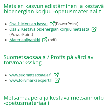
Metsien kasvun edistäminen ja kestävä
bioenergian korjuu -opetusmateriaalit
Osa 1: Metsien kasvu
(PowerPoint)
Osa 2: Kestävä bioenergian korjuu metsästä
(PowerPoint)
Materiaalipankki
(pdf)
Suometsäosaaja / Proffs på vård av
torvmarksskog
www.suometsaosaaja.fi
www.torvmarksexpert.fi
Metsämaaperä ja kestävä metsänhoito
-opetusmateriaali