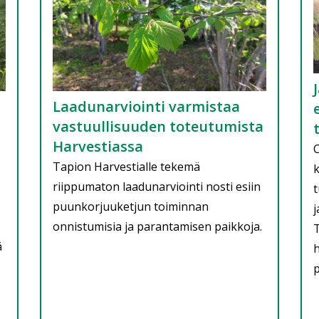
Laadunarviointi varmistaa
vastuullisuuden toteutumista
Harvestiassa
C
Tapion Harvestialle tekemä
k
riippumaton laadunarviointi nosti esiin
puunkorjuuketjun toiminnan
j
onnistumisia ja parantamisen paikkoja.
T
ä
p