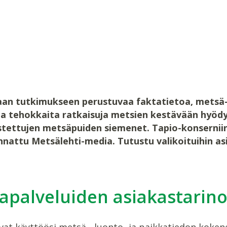
aan tutkimukseen perustuvaa faktatietoa, metsä-,
 ja tehokkaita ratkaisuja metsien kestävään hyöd
tettujen metsäpuiden siemenet. Tapio-konsernii
nnattu Metsälehti-media. Tutustu valikoituihin as
apalveluiden asiakastarino
vat käyttöösi metsä-, luonto- ja paikkatiedon koken