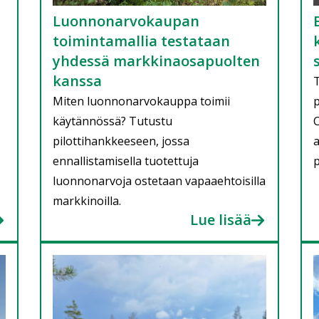
Luonnonarvokaupan
toimintamallia testataan
yhdessä markkinaosapuolten
kanssa
Miten luonnonarvokauppa toimii
p
käytännössä? Tutustu
C
pilottihankkeeseen, jossa
a
ennallistamisella tuotettuja
p
luonnonarvoja ostetaan vapaaehtoisilla
markkinoilla.
Lue lisää