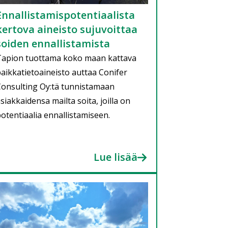
Ennallistamispotentiaalista
kertova aineisto sujuvoittaa
soiden ennallistamista
Tapion tuottama koko maan kattava
aikkatietoaineisto auttaa Conifer
onsulting Oy:tä tunnistamaan
siakkaidensa mailta soita, joilla on
otentiaalia ennallistamiseen.
Lue lisää