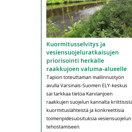
Kuormitusselvitys ja
vesiensuojeluratkaisujen
priorisointi herkälle
raakkujoen valuma-alueelle
Tapion toteuttaman mallinnustyön
avulla Varsinais-Suomen ELY-keskus
sai tarkkaa tietoa Karvianjoen
raakkujen suojelun kannalta kriittisist
kuormituslähteistä ja konkreettisia
toimenpidesuosituksia vesiensuojelun
tehostamiseen.