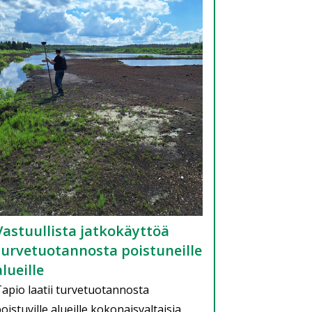
Vastuullista jatkokäyttöä
turvetuotannosta poistuneille
alueille
apio laatii turvetuotannosta
oistuville alueille kokonaisvaltaisia