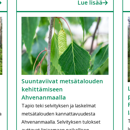
Lue lisää
Suuntaviivat metsätalouden
kehittämiseen
Ahvenanmaalla
Tapio teki selvityksen ja laskelmat
a
metsätalouden kannattavuudesta
T
Ahvenanmaalla. Selvityksen tulokset
l
auttavat linjaamaan paikallisen