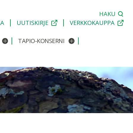
HAKU
KA
UUTISKIRJE
VERKKOKAUPPA
TAPIO-KONSERNI
Avaa/sulje alavalikko
Avaa/sulje alavalikko