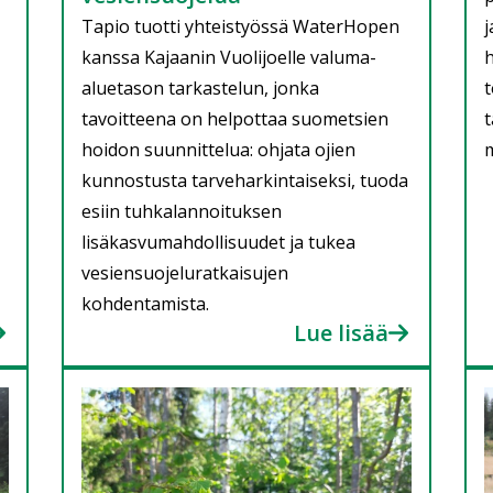
Tapio tuotti yhteistyössä WaterHopen
j
kanssa Kajaanin Vuolijoelle valuma-
h
aluetason tarkastelun, jonka
t
tavoitteena on helpottaa suometsien
t
hoidon suunnittelua: ohjata ojien
kunnostusta tarveharkintaiseksi, tuoda
esiin tuhkalannoituksen
lisäkasvumahdollisuudet ja tukea
vesiensuojeluratkaisujen
kohdentamista.
Lue lisää