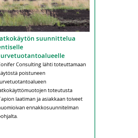
Jatkokäytön suunnittelua
entiselle
turvetuotantoalueelle
onifer Consulting lähti toteuttamaan
äytöstä poistuneen
turvetuotantoalueen
atkokäyttömuotojen toteutusta
apion laatiman ja asiakkaan toiveet
huomioivan ennakkosuunnitelman
ohjalta.