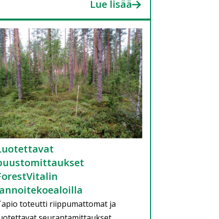
Lue lisää
Luotettavat
puustomittaukset
ForestVitalin
lannoitekoealoilla
apio toteutti riippumattomat ja
uotettavat seurantamittaukset