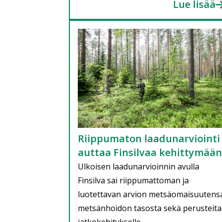
Lue lisää
Riippumaton laadunarviointi
auttaa Finsilvaa kehittymään
Ulkoisen laadunarvioinnin avulla
Finsilva sai riippumattoman ja
luotettavan arvion metsäomaisuutens
metsänhoidon tasosta sekä perusteita
jatkokehitykselle.