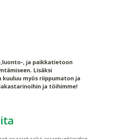
luonto-, ja paikkatietoon
yntämiseen. Lisäksi
n kuuluu myös riippumaton ja
iakastarinoihin ja töihimme!
ita
eet osaajat sekä asiantuntijoiden