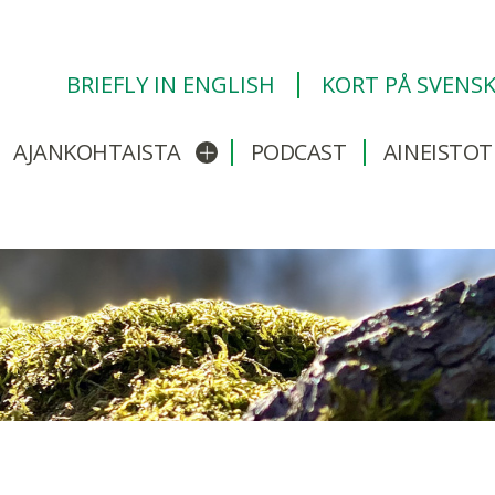
BRIEFLY IN ENGLISH
KORT PÅ SVENS
AJANKOHTAISTA
PODCAST
AINEISTOT
/sulje alavalikko
Avaa/sulje alavalikko