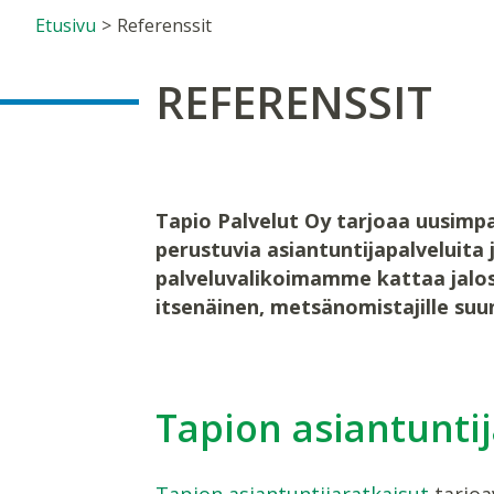
Etusivu
>
Referenssit
REFERENSSIT
Tapio Palvelut Oy tarjoaa uusimp
perustuvia asiantuntijapalveluita
palveluvalikoimamme kattaa jalos
itsenäinen, metsänomistajille suu
Tapion asiantuntij
Tapion asiantuntijaratkaisut
tarjoa