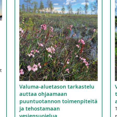
t
Valuma-aluetason tarkastelu
auttaa ohjaamaan
.
puuntuotannon toimenpiteitä
ja tehostamaan
T
vesiensuojelua
p