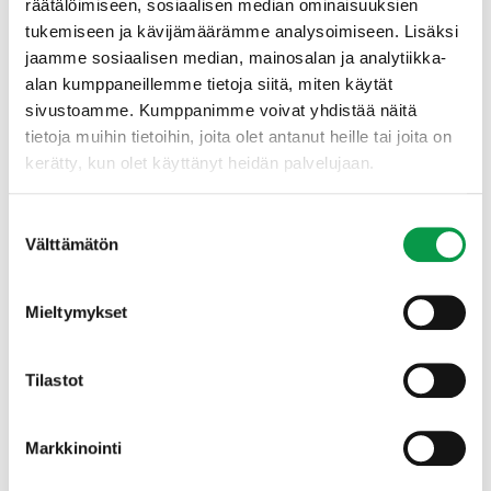
räätälöimiseen, sosiaalisen median ominaisuuksien
tukemiseen ja kävijämäärämme analysoimiseen. Lisäksi
jaamme sosiaalisen median, mainosalan ja analytiikka-
alan kumppaneillemme tietoja siitä, miten käytät
sivustoamme. Kumppanimme voivat yhdistää näitä
tietoja muihin tietoihin, joita olet antanut heille tai joita on
kerätty, kun olet käyttänyt heidän palvelujaan.
Suostumuksen
Välttämätön
valinta
Mieltymykset
Tilastot
Tapio Oy
TIEDOTTEET
2.4.2026
Markkinointi
Ennallistamisesta ja luonnonhoidosta