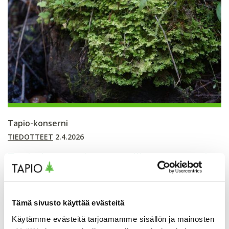
Tapio-konserni
TIEDOTTEET
2.4.2026
Tapio-konsernin vastuullisuusraportti
2025: kestävää kasvua
riippumattomasta asiantuntijuudesta
Lue, miten edistimme Tapio-konsernissa
Tämä sivusto käyttää evästeitä
vastuullisuutta ja tuotimme kestävää kasvua vuonna
2025.
Käytämme evästeitä tarjoamamme sisällön ja mainosten