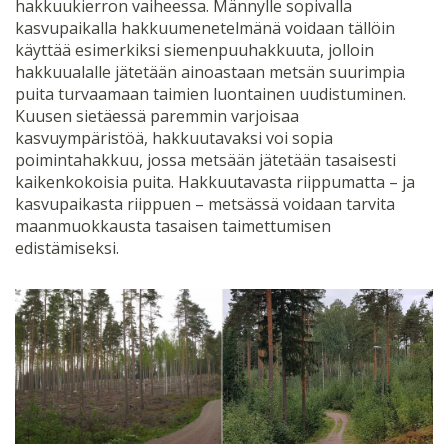
hakkuukierron vaiheessa. Männylle sopivalla
kasvupaikalla hakkuumenetelmänä voidaan tällöin
käyttää esimerkiksi siemenpuuhakkuuta, jolloin
hakkuualalle jätetään ainoastaan metsän suurimpia
puita turvaamaan taimien luontainen uudistuminen.
Kuusen sietäessä paremmin varjoisaa
kasvuympäristöä, hakkuutavaksi voi sopia
poimintahakkuu, jossa metsään jätetään tasaisesti
kaikenkokoisia puita. Hakkuutavasta riippumatta – ja
kasvupaikasta riippuen – metsässä voidaan tarvita
maanmuokkausta tasaisen taimettumisen
edistämiseksi.