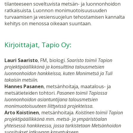
tilanteeseen soveltuvista metsän- ja luonnonhoidon
ratkaisuista. Luonnon monimuotoisuusuuden
turvaamisen ja vesiensuojelun tehostamisen kannalta
kehitys on menossa oikeaan suuntaan.
Kirjoittajat, Tapio Oy:
Lauri Saaristo
, FM, biologi.
Saaristo toimii Tapion
projektipäällikkönä ja konsulttina talousmetsien
luonnonhoidon hankkeissa, kuten Monimetsä ja Tuli
takaisin metsiin.
Hannes Pasanen
, metsänhoitaja, maatalous- ja
metsätieteiden tohtori.
Pasanen toimii Tapiossa
luonnonhoidon asiantuntijana talousmetsien
monimuotoisuuteen liittyvissä projekteissa.
Arto Koistinen
, metsänhoitaja.
Koistinen toimii Tapion
projektipäällikkönä mm. metsä- ja ympäristöalan
yhteisessä hankkeessa, jossa tarkistetaan Metsänhoidon
suositukset jatkuvaan kasvatukseen.