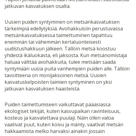
jatkuvan kasvatuksen osalta.
Uusien puiden syntyminen on metsänkasvatuksen
tärkeimpiä edellytyksiä. Avohakkuisiin perustuvassa
metsänkasvatuksessa taimettuminen tapahtuu
enemmän tai vähemmän kertaluonteisesti
uudistushakkuun jälkeen. Tällöin metsä koostuu
yhdestä ikäluokasta, eli jaksosta. Kun metsänomistaja
haluaa välttää avohakkuita, tulee metsään saada
syntymään uusia puita vanhempien puiden alle. Tällöin
tavoitteena on monijaksoinen metsä. Uusien
kasvatuskelpoisten taimien syntyminen on yksi
jatkuvan kasvatuksen haasteista.
Puiden taimettumiseen vaikuttavat pääasiassa
ekologiset tekijät, kuten kasvupaikan ravinteisuus,
kosteus ja kasvatettava puulaji. Näin ollen valoa
vaativat puut, kuten koivu ja mänty, vaativat metsän
hakkaamista melko harvaksi ainakin jossain