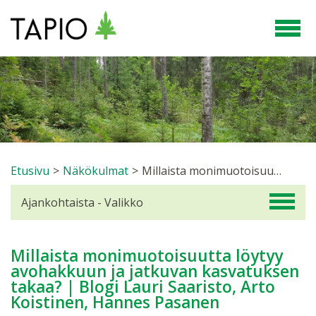
Etusivu
>
Näkökulmat
>
Millaista monimuotoisuutta löytyy avohakkuun ja jatkuvan kasvatuksen takaa? | Blogi Lauri Saaristo, Arto Koistinen, Hannes Pasanen
Ajankohtaista - Valikko
Millaista monimuotoisuutta löytyy
avohakkuun ja jatkuvan kasvatuksen
takaa? | Blogi Lauri Saaristo, Arto
Koistinen, Hannes Pasanen