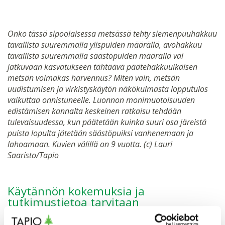
Onko tässä sipoolaisessa metsässä tehty siemenpuuhakkuu
tavallista suuremmalla ylispuiden määrällä, avohakkuu
tavallista suuremmalla säästöpuiden määrällä vai
jatkuvaan kasvatukseen tähtäävä päätehakkuuikäisen
metsän voimakas harvennus? Miten vain, metsän
uudistumisen ja virkistyskäytön näkökulmasta lopputulos
vaikuttaa onnistuneelle. Luonnon monimuotoisuuden
edistämisen kannalta keskeinen ratkaisu tehdään
tulevaisuudessa, kun päätetään kuinka suuri osa järeistä
puista lopulta jätetään säästöpuiksi vanhenemaan ja
lahoamaan. Kuvien välillä on 9 vuotta. (c) Lauri
Saaristo/Tapio
Käytännön kokemuksia ja
tutkimustietoa tarvitaan