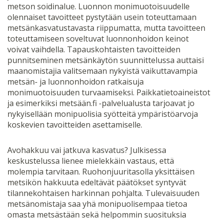
metson soidinalue. Luonnon monimuotoisuudelle
olennaiset tavoitteet pystytään usein toteuttamaan
metsänkasvatustavasta riippumatta, mutta tavoitteen
toteuttamiseen soveltuvat luonnonhoidon keinot
voivat vaihdella. Tapauskohtaisten tavoitteiden
punnitseminen metsänkäytön suunnittelussa auttaisi
maanomistajia valitsemaan nykyistä vaikuttavampia
metsän- ja luonnonhoidon ratkaisuja
monimuotoisuuden turvaamiseksi. Paikkatietoaineistot
ja esimerkiksi metsään.fi -palvelualusta tarjoavat jo
nykyisellään monipuolisia syötteitä ympäristöarvoja
koskevien tavoitteiden asettamiselle.
Avohakkuu vai jatkuva kasvatus? Julkisessa
keskustelussa lienee mielekkäin vastaus, että
molempia tarvitaan. Ruohonjuuritasolla yksittäisen
metsikön hakkuuta edeltävät päätökset syntyvät
tilannekohtaisen harkinnan pohjalta. Tulevaisuuden
metsänomistaja saa yhä monipuolisempaa tietoa
omasta metsästään sekä helpommin suosituksia