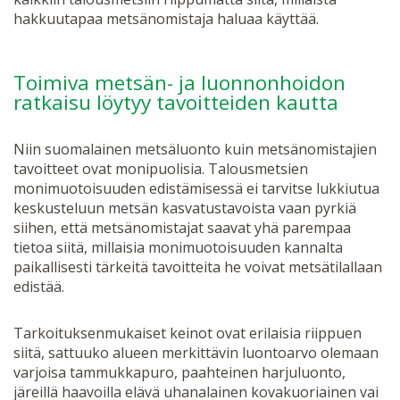
hakkuutapaa metsänomistaja haluaa käyttää.
Toimiva metsän- ja luonnonhoidon
ratkaisu löytyy tavoitteiden kautta
Niin suomalainen metsäluonto kuin metsänomistajien
tavoitteet ovat monipuolisia. Talousmetsien
monimuotoisuuden edistämisessä ei tarvitse lukkiutua
keskusteluun metsän kasvatustavoista vaan pyrkiä
siihen, että metsänomistajat saavat yhä parempaa
tietoa siitä, millaisia monimuotoisuuden kannalta
paikallisesti tärkeitä tavoitteita he voivat metsätilallaan
edistää.
Tarkoituksenmukaiset keinot ovat erilaisia riippuen
siitä, sattuuko alueen merkittävin luontoarvo olemaan
varjoisa tammukkapuro, paahteinen harjuluonto,
järeillä haavoilla elävä uhanalainen kovakuoriainen vai