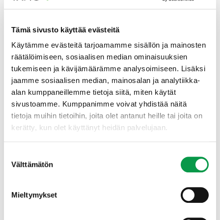
Jaksollinen kasvatus on ollut Suomessa yli puoli
vuosisataa metsänkäsittelyn valtamenetelmä ja
metsämaisemamme koostuu nykyisin pääosin
Tämä sivusto käyttää evästeitä
tasaikäisistä metsistä. Kasvatustavan muuttaminen
Käytämme evästeitä tarjoamamme sisällön ja mainosten
jatkuvapeitteiseksi vaatii perehtymistä, mutta
käytännön kokemuksia tai pitkän aikavälin
räätälöimiseen, sosiaalisen median ominaisuuksien
tutkimustietoa uusista menetelmistä on kertynyt vasta
tukemiseen ja kävijämäärämme analysoimiseen. Lisäksi
vähän. Näin ollen jatkuvaan kasvatukseen sisältyy
jaamme sosiaalisen median, mainosalan ja analytiikka-
riskejä ja epätoivotun tuloksen aiheuttamat
alan kumppaneillemme tietoja siitä, miten käytät
taloudelliset tappiot jäävät metsänomistajan harteille.
sivustoamme. Kumppanimme voivat yhdistää näitä
Metsää ei kuitenkaan saa pilalle kokeilemalla uusia
tietoja muihin tietoihin, joita olet antanut heille tai joita on
menetelmiä. Mikäli metsänomistaja haluaa, voi hän aina
kerätty, kun olet käyttänyt heidän palvelujaan.
palata perinteisiin hakkuumenetelmiin, joiden
vaikutukset puuston uudistumiseen ja kasvuun ovat
hyvin ennustettavissa.
Suostumuksen
Välttämätön
valinta
Mikään menetelmä ei yksinään takaa
Mieltymykset
metsien monimuotoisuutta