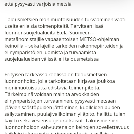
että pysyvästi varjoisia metsiä.
Talousmetsien monimuotoisuuden turvaaminen vaatii
useita erilaisia toimenpiteitä. Tarvitaan lisää
luonnonsuojelualueita Etelä-Suomeen –
metsänomistajille vapaaehtoisen METSO-ohjelman
keinoilla – sekä lajeille tärkeiden rakennepiirteiden ja
elinympäristöjen luomista ja turvaamista
suojelualueiden välissä, eli talousmetsissä.
Erityisen tärkeässä roolissa on talousmetsien
luonnonhoito, jolla tarkoitetaan kirjavaa joukkoa
monimuotoisuutta edistäviä toimenpiteitä.
Tärkeimpinä voidaan mainita arvokkaiden
elinympäristöjen turvaaminen, pysyvästi metsään
jäävien säästöpuiden jättäminen, kuolleiden puiden
säilyttäminen, puulajivalikoiman ylläpito, hallittu tulen
käyttö sekä vesiensuojeluratkaisut. Talousmetsien
luonnonhoidon vahvuutena on keinojen sovellettavuus
kaikkiin talousmetsiin riippumatta siitä, millaista