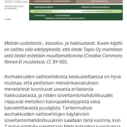
Metsän uudistamis-, kasvatus- ja hakkuutavat. Kuvan käyttö
on sallittu sillä edellytyksellä, että lähde Tapio Oy mainitaan
sekä tiedot esitetään muuttamattomina (Creative Commons
Nimeä-Ei muutoksia; CC BY-ND).
Avohakkuiden vaihtoehdoista keskusteltaessa on hyvä
muistaa, että peitteisen metsänkasvatuksen
menetelmät koostuvat useasta erilaisesta
hakkuutavasta, ja niiden soveltamismahdollisuudet
riippuvat metsikön kasvupaikkatyypistä sekä
kasvatettavasta puulajista. Tarkennuksia
avohakkuiden vaihtoehtojen käytännön
soveltamismahdollisuuksiin saadaan tänä vuonna, kun
Tapion johdolla päivitetään Metsänhoidon suosituksia