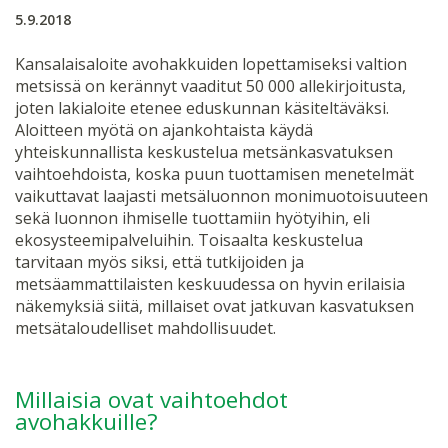
5.9.2018
Kansalaisaloite avohakkuiden lopettamiseksi valtion
metsissä on kerännyt vaaditut 50 000 allekirjoitusta,
joten lakialoite etenee eduskunnan käsiteltäväksi.
Aloitteen myötä on ajankohtaista käydä
yhteiskunnallista keskustelua metsänkasvatuksen
vaihtoehdoista, koska puun tuottamisen menetelmät
vaikuttavat laajasti metsäluonnon monimuotoisuuteen
sekä luonnon ihmiselle tuottamiin hyötyihin, eli
ekosysteemipalveluihin. Toisaalta keskustelua
tarvitaan myös siksi, että tutkijoiden ja
metsäammattilaisten keskuudessa on hyvin erilaisia
näkemyksiä siitä, millaiset ovat jatkuvan kasvatuksen
metsätaloudelliset mahdollisuudet.
Millaisia ovat vaihtoehdot
avohakkuille?