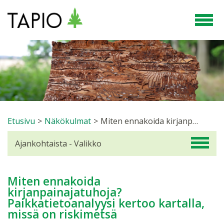
Etusivu
>
Näkökulmat
>
Miten ennakoida kirjanpainajatuhoja? Paikkatietoanalyysi kertoo kartalla, missä on riskimetsä
Ajankohtaista - Valikko
Miten ennakoida
kirjanpainajatuhoja?
Paikkatietoanalyysi kertoo kartalla,
missä on riskimetsä