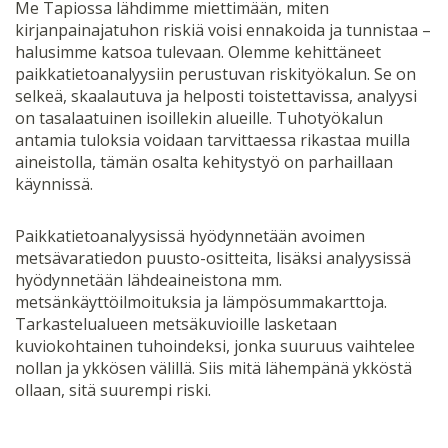
Me Tapiossa lähdimme miettimään, miten
kirjanpainajatuhon riskiä voisi ennakoida ja tunnistaa –
halusimme katsoa tulevaan. Olemme kehittäneet
paikkatietoanalyysiin perustuvan riskityökalun. Se on
selkeä, skaalautuva ja helposti toistettavissa, analyysi
on tasalaatuinen isoillekin alueille. Tuhotyökalun
antamia tuloksia voidaan tarvittaessa rikastaa muilla
aineistolla, tämän osalta kehitystyö on parhaillaan
käynnissä.
Paikkatietoanalyysissä hyödynnetään avoimen
metsävaratiedon puusto-ositteita, lisäksi analyysissä
hyödynnetään lähdeaineistona mm.
metsänkäyttöilmoituksia ja lämpösummakarttoja.
Tarkastelualueen metsäkuvioille lasketaan
kuviokohtainen tuhoindeksi, jonka suuruus vaihtelee
nollan ja ykkösen välillä. Siis mitä lähempänä ykköstä
ollaan, sitä suurempi riski.