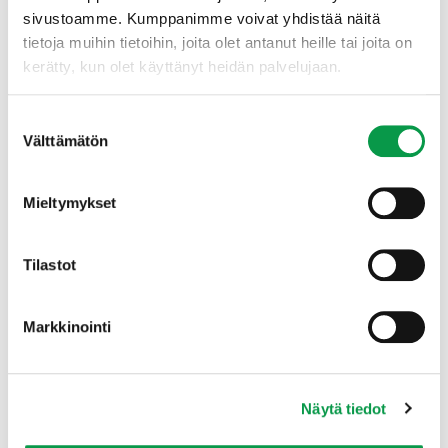
sivustoamme. Kumppanimme voivat yhdistää näitä
kärsitty laajoista, kirjanpainajan aiheuttamista
tietoja muihin tietoihin, joita olet antanut heille tai joita on
metsätuhoista. Suomessakin on uutisoitu lähivuosina
kerätty, kun olet käyttänyt heidän palvelujaan.
uhkaavista metsätuhoista ja keskusteltu oikeista
keinoista toimia tilanteessa.
Suostumuksen
Välttämätön
valinta
Haluatko kuulla lisää Tapion
riskianalyysista kirjapainajatuhojen
Mieltymykset
ennakointiin? Ota yhteyttä!
Nimi
(Pakollinen)
Tilastot
Etunimi
Markkinointi
Sukunimi
Näytä tiedot