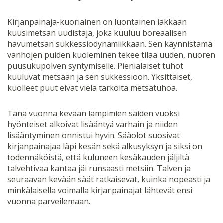
Kirjanpainaja-kuoriainen on luontainen iäkkään
kuusimetsän uudistaja, joka kuuluu boreaalisen
havumetsän sukkessiodynamiikkaan. Sen käynnistämä
vanhojen puiden kuoleminen tekee tilaa uuden, nuoren
puusukupolven syntymiselle. Pienialaiset tuhot
kuuluvat metsään ja sen sukkessioon. Yksittäiset,
kuolleet puut eivät vielä tarkoita metsätuhoa.
Tänä vuonna kevään lämpimien säiden vuoksi
hyönteiset alkoivat lisääntyä varhain ja niiden
lisääntyminen onnistui hyvin. Sääolot suosivat
kirjanpainajaa läpi kesän sekä alkusyksyn ja siksi on
todennäköistä, että kuluneen kesäkauden jäljiltä
talvehtivaa kantaa jäi runsaasti metsiin. Talven ja
seuraavan kevään säät ratkaisevat, kuinka nopeasti ja
minkälaisella voimalla kirjanpainajat lähtevät ensi
vuonna parveilemaan.