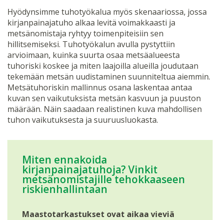
Hyödynsimme tuhotyökalua myös skenaariossa, jossa
kirjanpainajatuho alkaa levitä voimakkaasti ja
metsänomistaja ryhtyy toimenpiteisiin sen
hillitsemiseksi. Tuhotyökalun avulla pystyttiin
arvioimaan, kuinka suurta osaa metsäalueesta
tuhoriski koskee ja miten laajoilla alueilla joudutaan
tekemään metsän uudistaminen suunniteltua aiemmin.
Metsätuhoriskin mallinnus osana laskentaa antaa
kuvan sen vaikutuksista metsän kasvuun ja puuston
määrään. Näin saadaan realistinen kuva mahdollisen
tuhon vaikutuksesta ja suuruusluokasta.
Miten ennakoida
kirjanpainajatuhoja? Vinkit
metsänomistajille tehokkaaseen
riskienhallintaan
Maastotarkastukset ovat aikaa vieviä