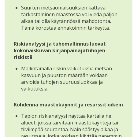
Suurten metsäomaisuuksien kattava
tarkastaminen maastossa voi viedä paljon
aikaa tai olla käytännössä mahdotonta.
Tämä korostaa ennakoinnin tärkeyttä.
Riskianalyysi ja tuhomallinnus luovat
kokonaiskuvan kirjanpainajatuhojen
riskistä
Mallintamalla riskin vaikutuksia metsän
kasvuun ja puuston määrään voidaan
arvioida tuhojen suuruusluokkaa ja
vaikutuksia.
Kohdenna maastokäynnit ja resurssit oikein
Tapion riskianalyysi näyttää kartalla ne
alueet, joissa tarvitaan maastokäyntejä tai
tiiviimpää seurantaa. Näin säästyy aikaa ja
resursseja, jotka voidaan käyttää paremmin