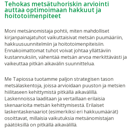
Tehokas metsätuhoriskin arviointi
auttaa optimoimaan hakkuut ja
hoitotoimenpiteet
Moni metsänomistaja pohtii, miten mahdolliset
kirjanpainajatuhot vaikuttaisivat metsän puumääriin,
hakkuusuunnitelmiin ja hoitotoimenpiteisiin.
Ennakoimattomat tuhot voivat johtaa yllättäviin
kustannuksiin, vähentää metsän arvoa merkittävästi ja
vaikeuttaa pitkän aikavälin suunnittelua.
Me Tapiossa tuotamme paljon strategisen tason
metsälaskentoja, joissa arvioidaan puuston ja metsien
hiilitaseen kehittymistä pitkällä aikavälillä.
Laskennoissa laaditaan ja vertaillaan erilaisia
skenaarioita metsän kehittymisestä. Erilaiset
laskentaskenaariot (esimerkiksi eri hakkuumäärät)
osoittavat, millaisia vaikutuksia metsänomistajan
päätöksillä on pitkällä aikavälillä.