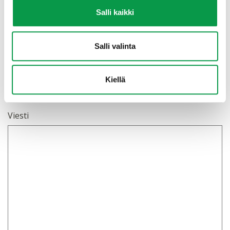
Sähköposti
(Pakollinen)
Salli kaikki
Salli valinta
Yhteydenoton aihe
Kirjoita tähän yhteydenottosi aihe
Kiellä
Viesti