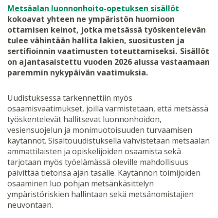
Metsäalan luonnonhoito-opetuksen sisällöt
kokoavat yhteen ne ympäristön huomioon
ottamisen keinot, jotka metsässä työskentelevän
tulee vähintään hallita lakien, suositusten ja
sertifioinnin vaatimusten toteuttamiseksi. Sisällöt
on ajantasaistettu vuoden 2026 alussa vastaamaan
paremmin nykypäivän vaatimuksia.
Uudistuksessa tarkennettiin myös
osaamisvaatimukset, joilla varmistetaan, että metsässä
työskentelevät hallitsevat luonnonhoidon,
vesiensuojelun ja monimuotoisuuden turvaamisen
käytännöt. Sisältöuudistuksella vahvistetaan metsäalan
ammattilaisten ja opiskelijoiden osaamista sekä
tarjotaan myös työelämässä oleville mahdollisuus
päivittää tietonsa ajan tasalle. Käytännön toimijoiden
osaaminen luo pohjan metsänkäsittelyn
ympäristöriskien hallintaan sekä metsänomistajien
neuvontaan.