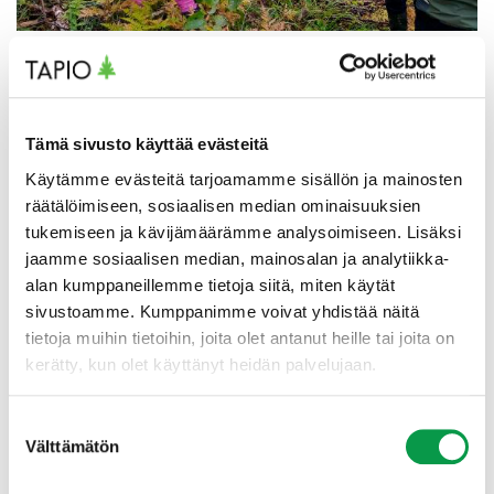
Luonnonhoito-opetuksen sisältöjen uudistus palvelee
laajasti koko metsäalaa ja vaikuttaa etenkin metsäalalle
koulutettaviin nuoriin. Luonnonhoidon sisällöt linjaavat
Tämä sivusto käyttää evästeitä
metsäalan perustutkinnon opetuksen sisältöä. Lisäksi
niillä on merkitystä ammattikorkeakoulujen
Käytämme evästeitä tarjoamamme sisällön ja mainosten
luonnonhoito-opetukseen sekä metsäalan
räätälöimiseen, sosiaalisen median ominaisuuksien
luonnonhoitokortin osaamiskokeen toteutukseen.
tukemiseen ja kävijämäärämme analysoimiseen. Lisäksi
Metsäalan yritykset edellyttävät työntekijöiltään
jaamme sosiaalisen median, mainosalan ja analytiikka-
luonnonhoidon sisältöjen hallintaa ja osaamisen
alan kumppaneillemme tietoja siitä, miten käytät
todentamista luonnonhoitokortin osaamiskokeen
sivustoamme. Kumppanimme voivat yhdistää näitä
läpäisyä.
tietoja muihin tietoihin, joita olet antanut heille tai joita on
kerätty, kun olet käyttänyt heidän palvelujaan.
Sisältöuudistuksen jälkeen vuoden 2026 aikana
tuotettavat materiaalit, koulutukset ja osaamisen
todentaminen tarjoavat metsäkoulujen ja
Suostumuksen
opiskelijoiden lisäksi jo työelämässä oleville
Välttämätön
valinta
ammattilaisille sekä aiheesta kiinnostuneille