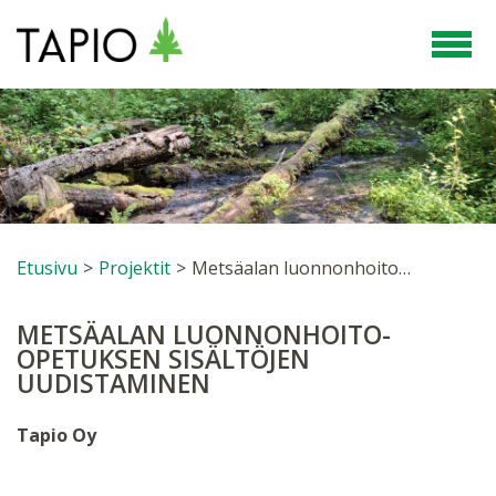
Etusivu
>
Projektit
>
Metsäalan luonnonhoito-opetuksen sisältöjen uudistaminen
METSÄALAN LUONNONHOITO-
OPETUKSEN SISÄLTÖJEN
UUDISTAMINEN
Tapio Oy