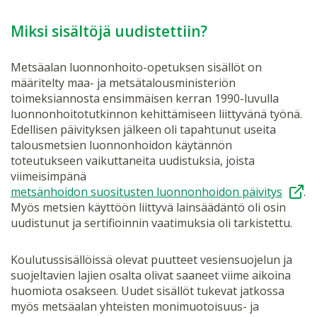
Miksi sisältöjä uudistettiin?
Metsäalan luonnonhoito-opetuksen sisällöt on
määritelty maa- ja metsätalousministeriön
toimeksiannosta ensimmäisen kerran 1990-luvulla
luonnonhoitotutkinnon kehittämiseen liittyvänä työnä.
Edellisen päivityksen jälkeen oli tapahtunut useita
talousmetsien luonnonhoidon käytännön
toteutukseen vaikuttaneita uudistuksia, joista
viimeisimpänä
metsänhoidon suositusten luonnonhoidon päivitys
.
Myös metsien käyttöön liittyvä lainsäädäntö oli osin
uudistunut ja sertifioinnin vaatimuksia oli tarkistettu.
Koulutussisällöissä olevat puutteet vesiensuojelun ja
suojeltavien lajien osalta olivat saaneet viime aikoina
huomiota osakseen. Uudet sisällöt tukevat jatkossa
myös metsäalan yhteisten monimuotoisuus- ja