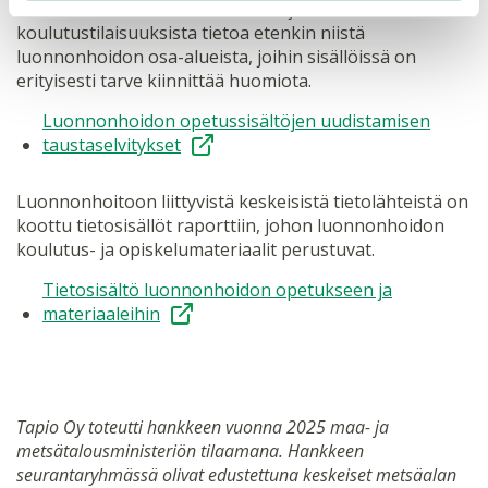
muun muassa laatuarvioinneista ja
koulutustilaisuuksista tietoa etenkin niistä
luonnonhoidon osa-alueista, joihin sisällöissä on
erityisesti tarve kiinnittää huomiota.
Luonnonhoidon opetussisältöjen uudistamisen
taustaselvitykset
Luonnonhoitoon liittyvistä keskeisistä tietolähteistä on
koottu tietosisällöt raporttiin, johon luonnonhoidon
koulutus- ja opiskelumateriaalit perustuvat.
Tietosisältö luonnonhoidon opetukseen ja
materiaaleihin
Tapio Oy toteutti hankkeen vuonna 2025 maa- ja
metsätalousministeriön tilaamana. Hankkeen
seurantaryhmässä olivat edustettuna keskeiset metsäalan