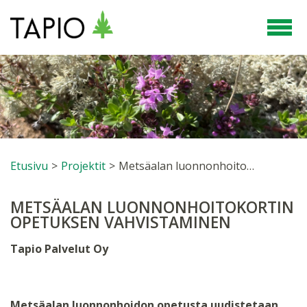
Etusivu
>
Projektit
>
Metsäalan luonnonhoitokortin opetuksen vahvistaminen
METSÄALAN LUONNONHOITOKORTIN
OPETUKSEN VAHVISTAMINEN
Tapio Palvelut Oy
Metsäalan luonnonhoidon opetusta uudistetaan,