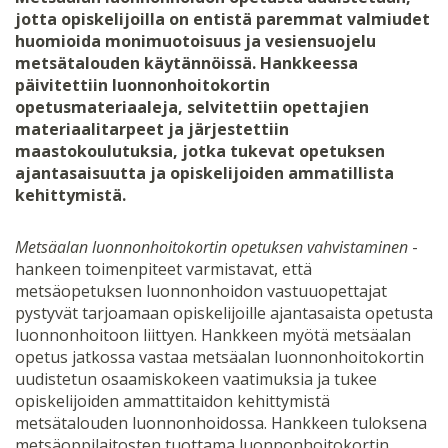
jotta opiskelijoilla on entistä paremmat valmiudet
huomioida monimuotoisuus ja vesiensuojelu
metsätalouden käytännöissä. Hankkeessa
päivitettiin luonnonhoitokortin
opetusmateriaaleja, selvitettiin opettajien
materiaalitarpeet ja järjestettiin
maastokoulutuksia, jotka tukevat opetuksen
ajantasaisuutta ja opiskelijoiden ammatillista
kehittymistä.
Metsäalan luonnonhoitokortin opetuksen vahvistaminen
-
hankeen toimenpiteet varmistavat, että
metsäopetuksen luonnonhoidon vastuuopettajat
pystyvät tarjoamaan opiskelijoille ajantasaista opetusta
luonnonhoitoon liittyen. Hankkeen myötä metsäalan
opetus jatkossa vastaa metsäalan luonnonhoitokortin
uudistetun osaamiskokeen vaatimuksia ja tukee
opiskelijoiden ammattitaidon kehittymistä
metsätalouden luonnonhoidossa. Hankkeen tuloksena
metsäoppilaitosten tuottama luonnonhoitokortin