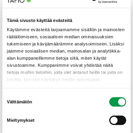
Luonnon monimuotoisuuden ja vesiensuojelun
huomioiminen on olennainen osa kestävää
metsätaloutta. Osaamisen vahvistaminen jo
Tämä sivusto käyttää evästeitä
perusopinnoissa ja työuran aikana tukee
metsäteollisuuden tavoitteita lisätä työntekijöidensä
Käytämme evästeitä tarjoamamme sisällön ja mainosten
tietotaitoa ja motivaatiota. Luonnonhoitokortti on
räätälöimiseen, sosiaalisen median ominaisuuksien
osoitus metsäalan opiskelijoiden ja ammattilaisten
tukemiseen ja kävijämäärämme analysoimiseen. Lisäksi
kyvystä tunnistaa luontoarvoja ja hallita talousmetsien
jaamme sosiaalisen median, mainosalan ja analytiikka-
luonnonhoitoa. Oppilaitoksilla ja opettajilla on
alan kumppaneillemme tietoja siitä, miten käytät
keskeinen rooli valmentavan opetuksen tarjoajina.
sivustoamme. Kumppanimme voivat yhdistää näitä
tietoja muihin tietoihin, joita olet antanut heille tai joita on
Hankkeessa tuotettiin uudistettaviin opetussisältöihin
kerätty, kun olet käyttänyt heidän palvelujaan.
ja osaamistavoitteisiin pohjautuvaa materiaalia sekä
käytännönläheisiä tehtäviä tukemaan
Suostumuksen
monimuotoisuuden turvaamista ja riskien hallintaa
Välttämätön
metsätalouden arjessa.
valinta
Metsäkoulutus ry yhdessä jäsentensä kanssa toteutti
Mieltymykset
hanketta, jossa päätoteuttajana on Tapio Palvelut Oy.
Hankkeessa tehtiin tiivistä yhteistyötä oppilaitosten ja