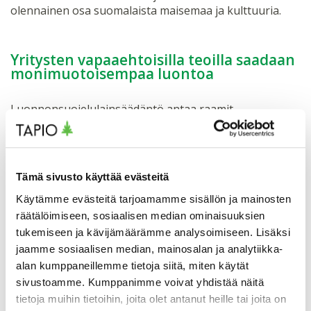
olennainen osa suomalaista maisemaa ja kulttuuria.
Yritysten vapaaehtoisilla teoilla saadaan
monimuotoisempaa luontoa
Luonnonsuojelulainsäädäntö antaa raamit
monimuotoisuuden turvaamiselle
aurinkovoimahankkeissa. Aurinkovoimaloiden
rakentaminen tarjoaa toimijoille lukuisia
mahdollisuuksia vapaaehtoisiin toimiin, joilla
Tämä sivusto käyttää evästeitä
rikastutetaan entisten turvetuotantoalueiden luontoa.
Käytämme evästeitä tarjoamamme sisällön ja mainosten
räätälöimiseen, sosiaalisen median ominaisuuksien
Nyt olisi tärkeää kokeilla erilaisia tapoja toteuttaa
tukemiseen ja kävijämäärämme analysoimiseen. Lisäksi
luontotekoja, jotta parhaat käytännöt saadaan selville.
jaamme sosiaalisen median, mainosalan ja analytiikka-
Pienilläkin teoilla on merkitystä luonnolle ja maisemalle.
alan kumppaneillemme tietoja siitä, miten käytät
sivustoamme. Kumppanimme voivat yhdistää näitä
Opas kokoaa tämän hetken näkemyksen
tietoja muihin tietoihin, joita olet antanut heille tai joita on