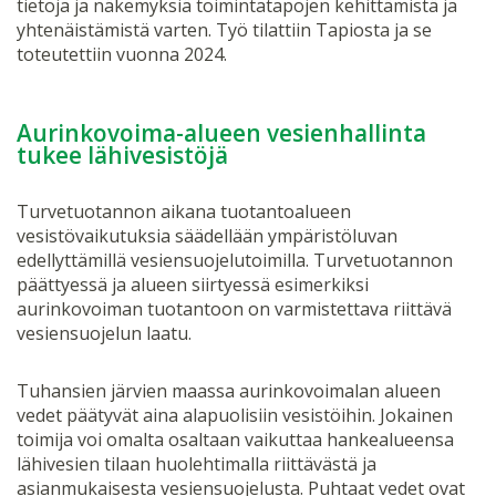
tietoja ja näkemyksiä toimintatapojen kehittämistä ja
yhtenäistämistä varten. Työ tilattiin Tapiosta ja se
toteutettiin vuonna 2024.
Aurinkovoima-alueen vesienhallinta
tukee lähivesistöjä
Turvetuotannon aikana tuotantoalueen
vesistövaikutuksia säädellään ympäristöluvan
edellyttämillä vesiensuojelutoimilla. Turvetuotannon
päättyessä ja alueen siirtyessä esimerkiksi
aurinkovoiman tuotantoon on varmistettava riittävä
vesiensuojelun laatu.
Tuhansien järvien maassa aurinkovoimalan alueen
vedet päätyvät aina alapuolisiin vesistöihin. Jokainen
toimija voi omalta osaltaan vaikuttaa hankealueensa
lähivesien tilaan huolehtimalla riittävästä ja
asianmukaisesta vesiensuojelusta. Puhtaat vedet ovat