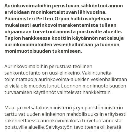
Aurinkovoimaloihin perustuvan sähköntuotannon
arvioidaan moninkertaistuvan lähivuosina.
Pääministeri Petteri Orpon hallitusohjelman
mukaisesti aurinkovoimarakentamista tullaan
ohjaamaan turvetuotannosta poistuville alueille.
Tapion hankkeessa koottiin käytännön ratkaisuja
aurinkovoimaloiden vesienhallintaan ja luonnon
monimuotoisuuden tukemiseen.
Aurinkovoimaloihin perustuva teollinen
sähköntuotanto on uusi elinkeino. Vakiintuneita
toimintatapoja aurinkovoima-alueiden vesienhallintaan
ei vielä ole muodostunut. Luonnon monimuotoisuuden
turvaamisen käytännöt vaihtelevat hankkeittain.
Maa- ja metsätalousministeriö ja ympäristöministeriö
tarttuivat uuden elinkeinon mahdollisuuksiin erityisesti
rakennettaessa aurinkovoimaloita turvetuotannosta
poistuville alueille. Selvitystyön tavoitteena oli kerätä