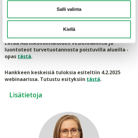
Nyt energiaturpeen kysyntä laskee ja
Salli valinta
turvetuotannosta poistuvia alueita siirtyy seuraavaan
käyttöön. Aurinkovoimalat ovat alueiden käytössä
varteenotettava vaihtoehto.
Kiellä
Lataa Aurinkovoimaloiden vesienhallinta ja
luontoteot turvetuotannosta poistuvilla alueilla -
opas
tästä
.
Hankkeen keskeisiä tuloksia esiteltiin 4.2.2025
webinaarissa. Tutustu esityksiin
tästä
.
Lisätietoja