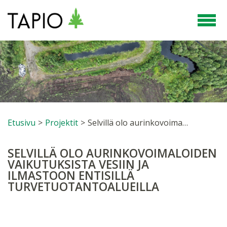
Etusivu
>
Projektit
>
Selvillä olo aurinkovoimaloiden vaikutuksista vesiin ja ilmastoon entisillä turvetuotantoalueilla
SELVILLÄ OLO AURINKOVOIMALOIDEN
VAIKUTUKSISTA VESIIN JA
ILMASTOON ENTISILLÄ
TURVETUOTANTOALUEILLA