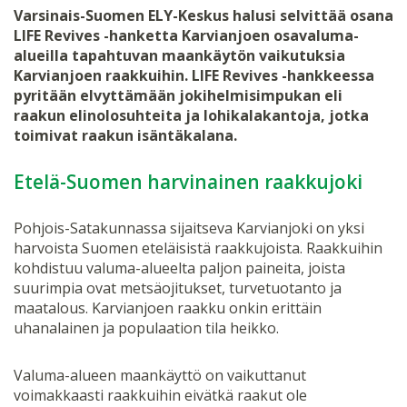
Varsinais-Suomen ELY-Keskus halusi selvittää osana
LIFE Revives -hanketta Karvianjoen osavaluma-
alueilla tapahtuvan maankäytön vaikutuksia
Karvianjoen raakkuihin. LIFE Revives -hankkeessa
pyritään elvyttämään jokihelmisimpukan eli
raakun elinolosuhteita ja lohikalakantoja, jotka
toimivat raakun isäntäkalana.
Etelä-Suomen harvinainen raakkujoki
Pohjois-Satakunnassa sijaitseva Karvianjoki on yksi
harvoista Suomen eteläisistä raakkujoista. Raakkuihin
kohdistuu valuma-alueelta paljon paineita, joista
suurimpia ovat metsäojitukset, turvetuotanto ja
maatalous. Karvianjoen raakku onkin erittäin
uhanalainen ja populaation tila heikko.
Valuma-alueen maankäyttö on vaikuttanut
voimakkaasti raakkuihin eivätkä raakut ole