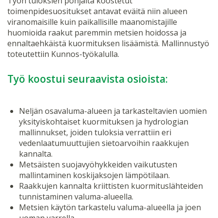
Työn tuloksien pohjalta koostetut
toimenpidesuositukset antavat eväitä niin alueen
viranomaisille kuin paikallisille maanomistajille
huomioida raakut paremmin metsien hoidossa ja
ennaltaehkäistä kuormituksen lisäämistä. Mallinnustyö
toteutettiin Kunnos-työkalulla.
Työ koostui seuraavista osioista:
Neljän osavaluma-alueen ja tarkasteltavien uomien
yksityiskohtaiset kuormituksen ja hydrologian
mallinnukset, joiden tuloksia verrattiin eri
vedenlaatumuuttujien sietoarvoihin raakkujen
kannalta.
Metsäisten suojavyöhykkeiden vaikutusten
mallintaminen koskijaksojen lämpötilaan.
Raakkujen kannalta kriittisten kuormituslähteiden
tunnistaminen valuma-alueella.
Metsien käytön tarkastelu valuma-alueella ja joen