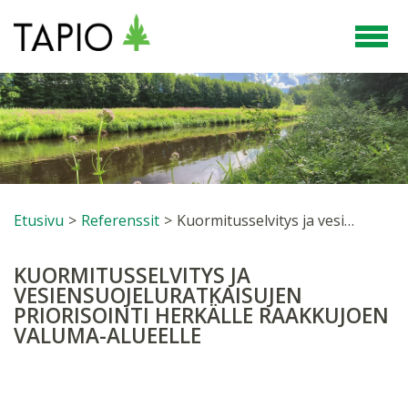
Etusivu
>
Referenssit
>
Kuormitusselvitys ja vesiensuojeluratkaisujen priorisointi herkälle raakkujoen valuma-alueelle
KUORMITUSSELVITYS JA
VESIENSUOJELURATKAISUJEN
PRIORISOINTI HERKÄLLE RAAKKUJOEN
VALUMA-ALUEELLE