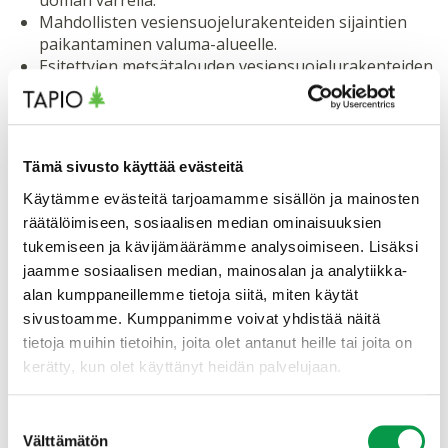
uoman varrella.
Mahdollisten vesiensuojelurakenteiden sijaintien
paikantaminen valuma-alueelle.
Esitettyjen metsätalouden vesiensuojelurakenteiden
vaikutusten arviointi ja priorisointi.
Metsänhoidon suosituksiin, raakkuohjeistuksiin ja
uusimpaan tutkimustietoon pohjautuvat
toimenpidesuositukset metsätalouden
Tämä sivusto käyttää evästeitä
kuormituksen vähentämiseen Karvianjoen valuma-
alueella.
Käytämme evästeitä tarjoamamme sisällön ja mainosten
räätälöimiseen, sosiaalisen median ominaisuuksien
tukemiseen ja kävijämäärämme analysoimiseen. Lisäksi
jaamme sosiaalisen median, mainosalan ja analytiikka-
alan kumppaneillemme tietoja siitä, miten käytät
sivustoamme. Kumppanimme voivat yhdistää näitä
tietoja muihin tietoihin, joita olet antanut heille tai joita on
kerätty, kun olet käyttänyt heidän palvelujaan.
Suostumuksen
Välttämätön
valinta