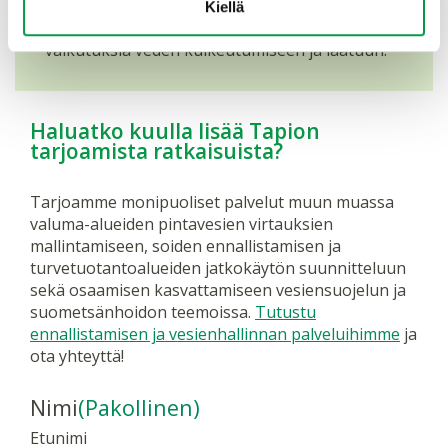
olevien tai suunniteltujen
Kiellä
vesiensuojelutoimenpiteiden tai ojitusten
vaikutuksia veden kulkeutumiseen ja laatuun.
Haluatko kuulla lisää Tapion
tarjoamista ratkaisuista?
Tarjoamme monipuoliset palvelut muun muassa
valuma-alueiden pintavesien virtauksien
mallintamiseen, soiden ennallistamisen ja
turvetuotantoalueiden jatkokäytön suunnitteluun
sekä osaamisen kasvattamiseen vesiensuojelun ja
suometsänhoidon teemoissa.
Tutustu
ennallistamisen ja vesienhallinnan palveluihimme
ja
ota yhteyttä!
Nimi
(Pakollinen)
Etunimi