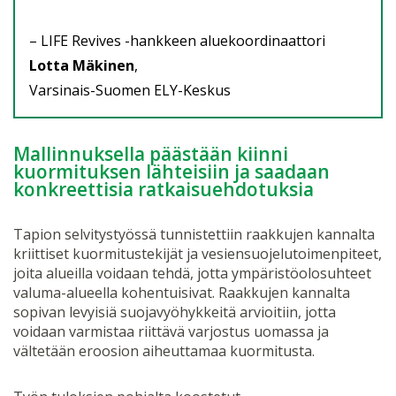
– LIFE Revives -hankkeen aluekoordinaattori
Lotta Mäkinen
,
Varsinais-Suomen ELY-Keskus
Mallinnuksella päästään kiinni
kuormituksen lähteisiin ja saadaan
konkreettisia ratkaisuehdotuksia
Tapion selvitystyössä tunnistettiin raakkujen kannalta
kriittiset kuormitustekijät ja vesiensuojelutoimenpiteet,
joita alueilla voidaan tehdä, jotta ympäristöolosuhteet
valuma-alueella kohentuisivat. Raakkujen kannalta
sopivan levyisiä suojavyöhykkeitä arvioitiin, jotta
voidaan varmistaa riittävä varjostus uomassa ja
vältetään eroosion aiheuttamaa kuormitusta.