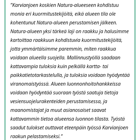
”Karvianjoen koskien Natura-alueeseen kohdistuu
monia eri kuormitustekijöitä, eikä alueen tila ole
kohentunut Natura-alueen perustamisen jälkeen.
Natura-alueen yksi tärkeä laji on raakku ja halusimme
kartoittaa raakkuun kohdistuvia kuormitustekijöitä,
jotta ymmärtäisimme paremmin, miten raakkua
voidaan alueella suojella. Mallinnustyöllä saadaan
kattavampia tuloksia kuin pelkällä kartta- tai
paikkatietotarkastelulla, ja tuloksia voidaan hyödyntää
viranomaistyössä. Alueen luonnonhoitohankkeissa
voidaan hyödyntää suoraan työstä saatuja tietoja
vesiensuojelurakenteiden perustamisessa, ja
maanomistajat ja muut asianosaiset saavat
kattavammin tietoa alueensa luonnon tilasta. Työstä
saadut tulokset auttavat eteenpäin työssä Karvianjoen
raakun pelastamiseksi.”