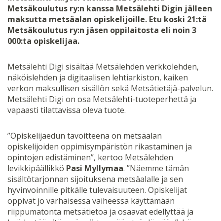
Metsäkoulutus ry:n kanssa Metsälehti Digin jälleen
maksutta metsäalan opiskelijoille. Etu koski 21:tä
Metsäkoulutus ry:n jäsen oppilaitosta eli noin 3
000:ta opiskelijaa.
Metsälehti Digi sisältää Metsälehden verkkolehden,
näköislehden ja digitaalisen lehtiarkiston, kaiken
verkon maksullisen sisällön sekä Metsätietäjä-palvelun.
Metsälehti Digi on osa Metsälehti-tuoteperhettä ja
vapaasti tilattavissa oleva tuote.
”Opiskelijaedun tavoitteena on metsäalan
opiskelijoiden oppimisympäristön rikastaminen ja
opintojen edistäminen”, kertoo Metsälehden
levikkipäällikkö
Pasi Myllymaa
. ”Näemme tämän
sisältötarjonnan sijoituksena metsäalalle ja sen
hyvinvoinnille pitkälle tulevaisuuteen. Opiskelijat
oppivat jo varhaisessa vaiheessa käyttämään
riippumatonta metsätietoa ja osaavat edellyttää ja