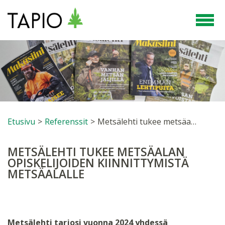
Etusivu
>
Referenssit
>
Metsälehti tukee metsäalan opiskelijoiden kiinnittymistä metsäalalle
METSÄLEHTI TUKEE METSÄALAN
OPISKELIJOIDEN KIINNITTYMISTÄ
METSÄALALLE
Metsälehti tarjosi vuonna 2024 yhdessä