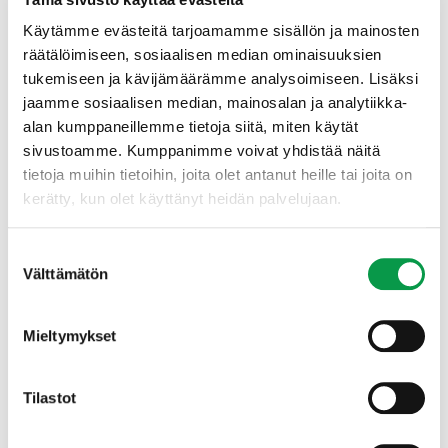
Käytämme evästeitä tarjoamamme sisällön ja mainosten
räätälöimiseen, sosiaalisen median ominaisuuksien
tukemiseen ja kävijämäärämme analysoimiseen. Lisäksi
jaamme sosiaalisen median, mainosalan ja analytiikka-
alan kumppaneillemme tietoja siitä, miten käytät
sivustoamme. Kumppanimme voivat yhdistää näitä
tietoja muihin tietoihin, joita olet antanut heille tai joita on
Vuonna 1933 perustettu
Metsälehti
on
kerätty, kun olet käyttänyt heidän palvelujaan.
riippumaton media ja Suomen johtava metsäalan
ammattilehti ja verkkojulkaisu. Sen
Suostumuksen
Välttämätön
valinta
julkaisupolitiikkaa ohjaavat journalistiset
periaatteet ja sen linjasta päättää itsenäisesti
lehden päätoimittaja. Metsälehti tavoitti vuonna
Mieltymykset
2024 kanavissaan yhteensä lähes 250 000 lukijaa.
(Kansallinen Mediatutkimus 2024)
Tilastot