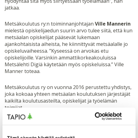
hyödyntää sitä myös siirtyessään työelämään”, hän
jatkaa.
Metsäkoulutus ry:n toiminnanjohtajan
Ville Mannerin
mielestä opiskelijaedun suurin arvo tulee siitä, että kun
metsäalan opiskelijat pääsevät lukemaan
ajankohtaisista aiheista, he kiinnittyvät metsäalalle jo
opiskeluvaiheessa. ”Kyseessä on arvokas etu
opiskelijoille. Varsinkin ammattikorkeakouluissa
Metsälehti Digiä käytetään myös opiskeluissa.” Ville
Manner toteaa.
Metsäkoulutus ry on vuonna 2016 perustettu yhdistys,
joka kokoaa yhteen metsäalan koulutuksen järjestäjät
kaikilta koulutusasteilta, opiskelijat ja työelämän
toimijat.
Tämä sivusto käyttää evästeitä