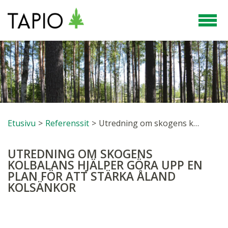
Etusivu
>
Referenssit
>
Utredning om skogens kolbalans hjälper göra upp en plan för att stärka Åland kolsänkor
UTREDNING OM SKOGENS
KOLBALANS HJÄLPER GÖRA UPP EN
PLAN FÖR ATT STÄRKA ÅLAND
KOLSÄNKOR