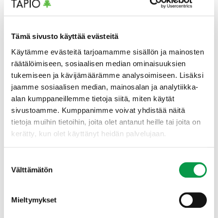
användas som utgångspunkt för planering av
eventuella beskogningsprojekt på Åland.
Tämä sivusto käyttää evästeitä
Käytämme evästeitä tarjoamamme sisällön ja mainosten
räätälöimiseen, sosiaalisen median ominaisuuksien
tukemiseen ja kävijämäärämme analysoimiseen. Lisäksi
jaamme sosiaalisen median, mainosalan ja analytiikka-
alan kumppaneillemme tietoja siitä, miten käytät
sivustoamme. Kumppanimme voivat yhdistää näitä
tietoja muihin tietoihin, joita olet antanut heille tai joita on
kerätty, kun olet käyttänyt heidän palvelujaan.
Suostumuksen
Välttämätön
valinta
”Tapio gjorde en grundlig analys av de senaste
Mieltymykset
resultaten från riksskogstaxeringen, berättar