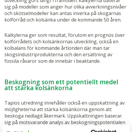
utveckling görs långt i framtiden. Kalkylerna baserar
sig på modeller som anger hur olika avverkningsnivåer
och skötselmodeller kan antas inverka på skogarnas
kolförråd och kolsänka under de kommande 50 åren.
Kalkylerna ger som resultat, förutom en prognos över
kolförrådets och kolsänkornas utveckling, också en
kolbalans för kommande årtionden där man tar
skogsindustriprodukterna och den ersättning av
fossila råvaror som de innebär i beaktande.
Beskogning som ett potentiellt medel
att stärka kolsänkorna
Tapios utredning innehåller också en uppskattning av
möjligheterna att stärka kolsänkorna genom att
beskoga nedlagd åkermark. Uppskattningen baserar
sig på motsvarande analys av beskogningspotentialen
på fastlandet, som Tapio gjort tidigare. Den kan