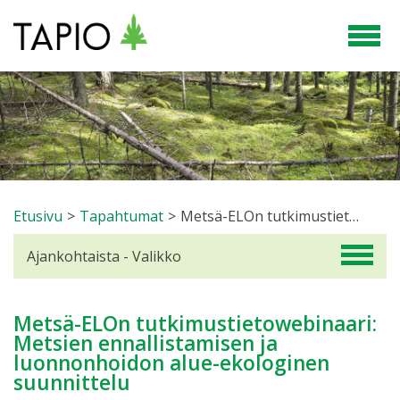
Etusivu
>
Tapahtumat
>
Metsä-ELOn tutkimustietowebinaari: Metsien ennallistamisen ja luonnonhoidon alue-ekologinen suunnittelu
Ajankohtaista - Valikko
Metsä-ELOn tutkimustietowebinaari:
Metsien ennallistamisen ja
luonnonhoidon alue-ekologinen
suunnittelu