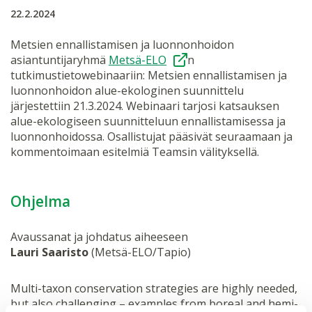
22.2.2024
Metsien ennallistamisen ja luonnonhoidon
asiantuntijaryhmä
Metsä-ELO
n
tutkimustietowebinaariin: Metsien ennallistamisen ja
luonnonhoidon alue-ekologinen suunnittelu
järjestettiin 21.3.2024. Webinaari tarjosi katsauksen
alue-ekologiseen suunnitteluun ennallistamisessa ja
luonnonhoidossa. Osallistujat pääsivät seuraamaan ja
kommentoimaan esitelmiä Teamsin välityksellä.
Ohjelma
Avaussanat ja johdatus aiheeseen
Lauri Saaristo
(Metsä-ELO/Tapio)
Multi-taxon conservation strategies are highly needed,
but also challenging – examples from boreal and hemi-