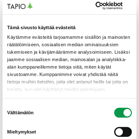
boreal forests
Joachim Strengbom
(SLU)
Luonnontuottometsä – uusi vaihtoehto
Tämä sivusto käyttää evästeitä
monimuotoisuuden suojeluun ja hiilensidontaan
Käytämme evästeitä tarjoamamme sisällön ja mainosten
Esa-Jussi Viitala
(LUKE)
räätälöimiseen, sosiaalisen median ominaisuuksien
tukemiseen ja kävijämäärämme analysoimiseen. Lisäksi
Luonnonsuojelun strateginen suunnittelu
jaamme sosiaalisen median, mainosalan ja analytiikka-
Heini Kujala
(LUOMUS)
alan kumppaneillemme tietoja siitä, miten käytät
sivustoamme. Kumppanimme voivat yhdistää näitä
Priodiversity LIFE – maakunnalliset luonnon
tietoja muihin tietoihin, joita olet antanut heille tai joita on
monimuotoisuuden toimeenpanosuunnitelmat
kerätty, kun olet käyttänyt heidän palvelujaan.
Tuulia Lahtinen
(Pirkanmaan ELY)
Suostumuksen
Kommenttipuheenvuoro
Välttämätön
valinta
Petri Keto-Tokoi
(TAMK)
Lisätietoja
Mieltymykset