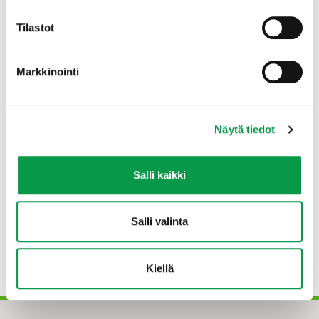
Tilastot
Markkinointi
Näytä tiedot
Salli kaikki
Teemu Huikuri
Luonnonhoidon asiantuntija
teemu.huikuri(at)tapio.fi
Salli valinta
+358 29 432 6081
Kiellä