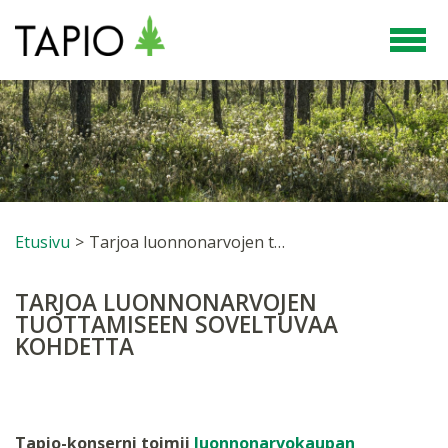
Etusivu
>
Tarjoa luonnonarvojen tuottamiseen soveltuvaa kohdetta
TARJOA LUONNONARVOJEN
TUOTTAMISEEN SOVELTUVAA
KOHDETTA
Tapio-konserni toimii
luonnonarvokaupan