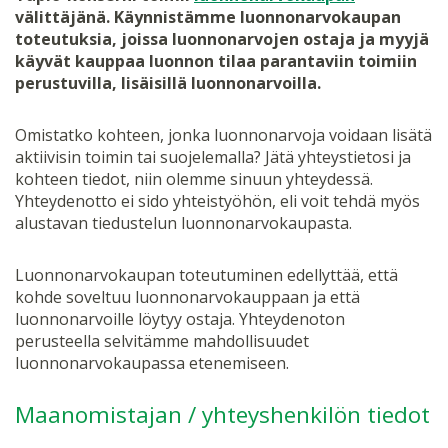
välittäjänä. Käynnistämme luonnonarvokaupan
toteutuksia, joissa luonnonarvojen ostaja ja myyjä
käyvät kauppaa luonnon tilaa parantaviin toimiin
perustuvilla, lisäisillä luonnonarvoilla.
Omistatko kohteen, jonka luonnonarvoja voidaan lisätä
aktiivisin toimin tai suojelemalla? Jätä yhteystietosi ja
kohteen tiedot, niin olemme sinuun yhteydessä.
Yhteydenotto ei sido yhteistyöhön, eli voit tehdä myös
alustavan tiedustelun luonnonarvokaupasta.
Luonnonarvokaupan toteutuminen edellyttää, että
kohde soveltuu luonnonarvokauppaan ja että
luonnonarvoille löytyy ostaja. Yhteydenoton
perusteella selvitämme mahdollisuudet
luonnonarvokaupassa etenemiseen.
Maanomistajan / yhteyshenkilön tiedot