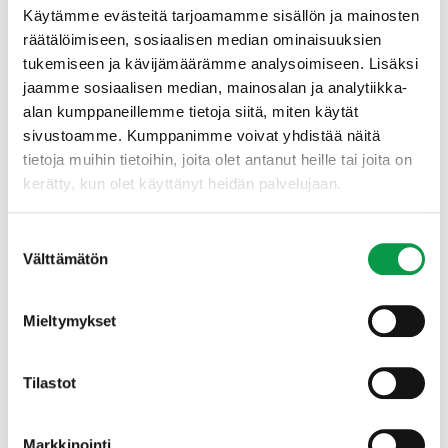
Käytämme evästeitä tarjoamamme sisällön ja mainosten
Luontotyyppi
(Pakollinen)
räätälöimiseen, sosiaalisen median ominaisuuksien
Kuvaa, mitä luontotyyppiä tai luontotyyppejä kohde
tukemiseen ja kävijämäärämme analysoimiseen. Lisäksi
edustaa. (Esimerkiksi lehto, suo, vanha metsä,
jaamme sosiaalisen median, mainosalan ja analytiikka-
perinnebiotooppi, jne).
alan kumppaneillemme tietoja siitä, miten käytät
sivustoamme. Kumppanimme voivat yhdistää näitä
tietoja muihin tietoihin, joita olet antanut heille tai joita on
kerätty, kun olet käyttänyt heidän palvelujaan.
Onko kyseessä ensisijaisesti
Ennallistamiseen tai luonnonhoitoon soveltuva
Suostumuksen
kohde
Välttämätön
valinta
Suojeluun soveltuva kohde
Mieltymykset
Viesti
Kerro tarkemmin kohteesta ja sen luontoarvoista.
Tilastot
Markkinointi