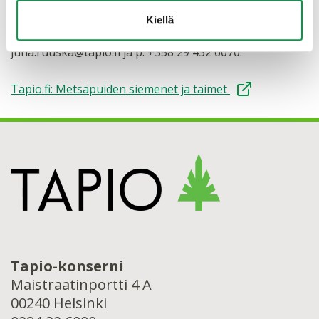
Kiellä
Tapion kasvuliiketoiminnan johtaja Juha Ruuska,
juha.ruuska@tapio.fi ja p. +358 29 432 6070.
Tapio.fi: Metsäpuiden siemenet ja taimet
Tapio-konserni
Maistraatinportti 4 A
00240 Helsinki