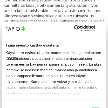
kannalta tärkeää ja pitkäjänteistä työtä, kuten myös
uusien kehittämishankkeiden ja avausten miettiminen.
Kiinnostavaa on esimerkiksi puulajien tulevaisuus
muuttuvassa ilmastossa, ja se, millaisia mahdollisuuksia
puulajivalikoima tuo tulevaisuudessa
metsänkasvatukseen. Tehtävässä pääsen myös
syventämään kansainvälistä näkökulmaa ja
verkostojani.”, Ruuska pohtii.
Tämä sivusto käyttää evästeitä
Käytämme evästeitä tarjoamamme sisällön ja mainosten
Aiemmin Ruuska on toiminut tutkijana
räätälöimiseen, sosiaalisen median ominaisuuksien
Metsäntutkimuslaitoksella ja kehityspäällikkönä
tukemiseen ja kävijämäärämme analysoimiseen. Lisäksi
Suomen 4H-liitossa sekä metsäalan kirjojen ja
jaamme sosiaalisen median, mainosalan ja analytiikka-
digitaalisten tuotteiden tuotepäällikkönä. Työtehtäviin
on liittynyt muun muassa tutkimusta, valtakunnallista
alan kumppaneillemme tietoja siitä, miten käytät
ja kansainvälistä sidosryhmäyhteistyötä,
sivustoamme. Kumppanimme voivat yhdistää näitä
laadunarviointia, hankkeiden ja oppimateriaalien
tietoja muihin tietoihin, joita olet antanut heille tai joita on
valmistelua sekä johtamista ja kouluttamista.
kerätty, kun olet käyttänyt heidän palvelujaan.
”Tutkimustausta ja työurallani karttunut monipuolinen
Suostumuksen