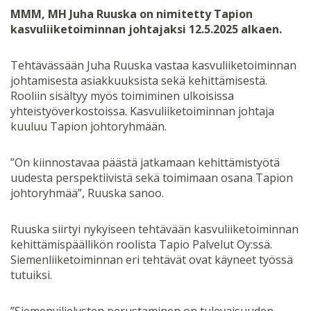
MMM, MH Juha Ruuska on nimitetty Tapion
kasvuliiketoiminnan johtajaksi 12.5.2025 alkaen.
Tehtävässään Juha Ruuska vastaa kasvuliiketoiminnan
johtamisesta asiakkuuksista sekä kehittämisestä.
Rooliin sisältyy myös toimiminen ulkoisissa
yhteistyöverkostoissa. Kasvuliiketoiminnan johtaja
kuuluu Tapion johtoryhmään.
”On kiinnostavaa päästä jatkamaan kehittämistyötä
uudesta perspektiivistä sekä toimimaan osana Tapion
johtoryhmää”, Ruuska sanoo.
Ruuska siirtyi nykyiseen tehtävään kasvuliiketoiminnan
kehittämispäällikön roolista Tapio Palvelut Oy:ssä.
Siemenliiketoiminnan eri tehtävät ovat käyneet työssä
tutuiksi.
”Siemenviljelysten perustaminen on tulevaisuuden