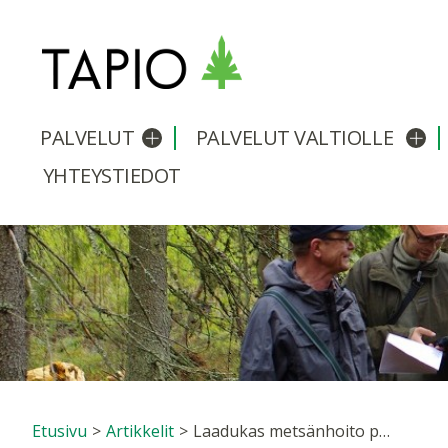
PALVELUT
PALVELUT VALTIOLLE
Avaa/sulje alavalikko
Avaa
YHTEYSTIEDOT
Etusivu
>
Artikkelit
>
Laadukas metsänhoito parantaa metsätalouden kannattavuutta