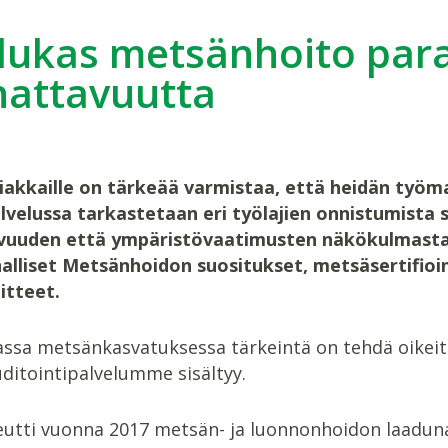
ukas metsänhoito par
attavuutta
iakkaille on tärkeää varmistaa, että heidän työm
lvelussa tarkastetaan eri työlajien onnistumista
vuuden että ympäristövaatimusten näkökulmasta
alliset Metsänhoidon suositukset, metsäsertifioi
itteet.
ssa metsänkasvatuksessa tärkeintä on tehdä oikeita 
ditointipalvelumme sisältyy.
eutti vuonna 2017 metsän- ja luonnonhoidon laadun