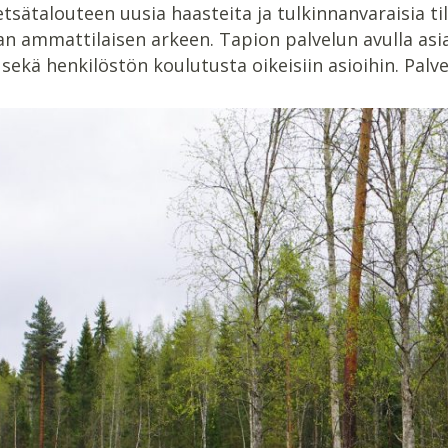
sätalouteen uusia haasteita ja tulkinnanvaraisia ti
an ammattilaisen arkeen. Tapion palvelun avulla as
 sekä henkilöstön koulutusta oikeisiin asioihin. Pal