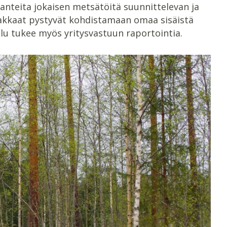
lanteita jokaisen metsätöitä suunnittelevan ja
iakkaat pystyvät kohdistamaan omaa sisäistä
velu tukee myös yritysvastuun raportointia.