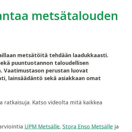
antaa metsätalouden
aillaan metsätöitä tehdään laadukkaasti.
 sekä puuntuotannon taloudellisen
. Vaatimustason perustan luovat
nti, lainsäädäntö sekä asiakkaan omat
ratkaisuja. Katso videolta mitä kaikkea
arviointia
UPM Metsälle
,
Stora Enso Metsälle
ja