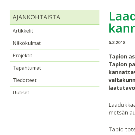
Laad
AJANKOHTAISTA
kann
Artikkelit
6.3.2018
Näkökulmat
Projektit
Tapion as
Tapion pa
Tapahtumat
kannatta
valtakunn
Tiedotteet
laatutavo
Uutiset
Laadukkaa
metsän au
Tapio tot