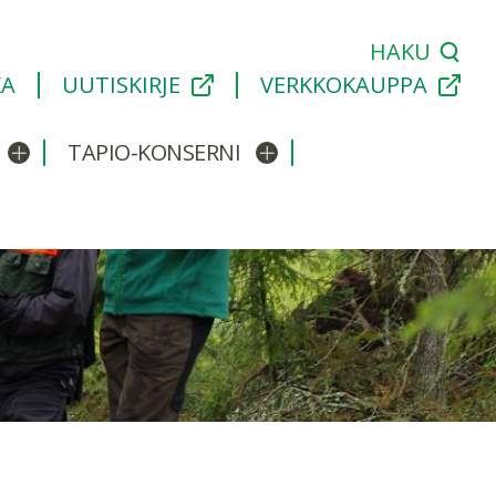
HAKU
KA
UUTISKIRJE
VERKKOKAUPPA
TAPIO-KONSERNI
Avaa/sulje alavalikko
Avaa/sulje alavalikko