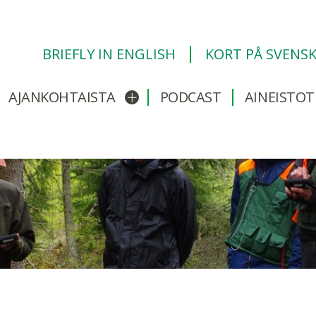
BRIEFLY IN ENGLISH
KORT PÅ SVENS
AJANKOHTAISTA
PODCAST
AINEISTOT
/sulje alavalikko
Avaa/sulje alavalikko