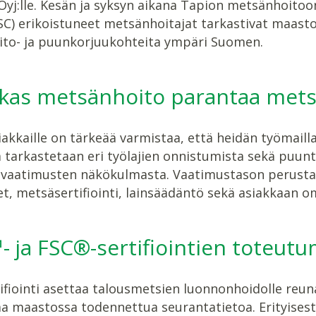
yj:lle. Kesän ja syksyn aikana Tapion metsänhoitoo
SC) erikoistuneet metsänhoitajat tarkastivat maast
to- ja puunkorjuukohteita ympäri Suomen.
kas metsänhoito parantaa mets
akkaille on tärkeää varmistaa, että heidän työmail
a tarkastetaan eri työlajien onnistumista sekä puu
vaatimusten näkökulmasta. Vaatimustason perustan
t, metsäsertifiointi, lainsäädäntö sekä asiakkaan o
 ja FSC®-sertifiointien toteut
fiointi asettaa talousmetsien luonnonhoidolle reun
a maastossa todennettua seurantatietoa. Erityisest