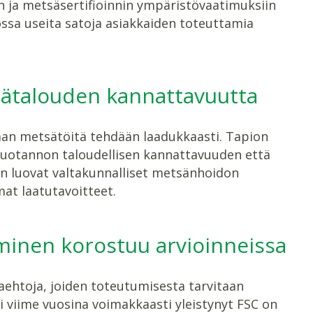
n ja metsäsertifioinnin ympäristövaatimuksiin
ossa useita satoja asiakkaiden toteuttamia
ätalouden kannattavuutta
laan metsätöitä tehdään laadukkaasti. Tapion
ntuotannon taloudellisen kannattavuuden että
 luovat valtakunnalliset metsänhoidon
mat laatutavoitteet.
uminen korostuu arvioinneissa
aehtoja, joiden toteutumisesta tarvitaan
i viime vuosina voimakkaasti yleistynyt FSC on