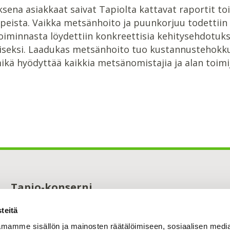
sena asiakkaat saivat Tapiolta kattavat raportit to
peista. Vaikka metsänhoito ja puunkorjuu todettiin ol
toiminnasta löydettiin konkreettisia kehitysehdotuk
seksi. Laadukas metsänhoito tuo kustannustehokku
kä hyödyttää kaikkia metsänomistajia ja alan toimij
Tapio-konserni
Maistraatinportti 4 A
teitä
00240 Helsinki
0294 32 6000
mamme sisällön ja mainosten räätälöimiseen, sosiaalisen medi