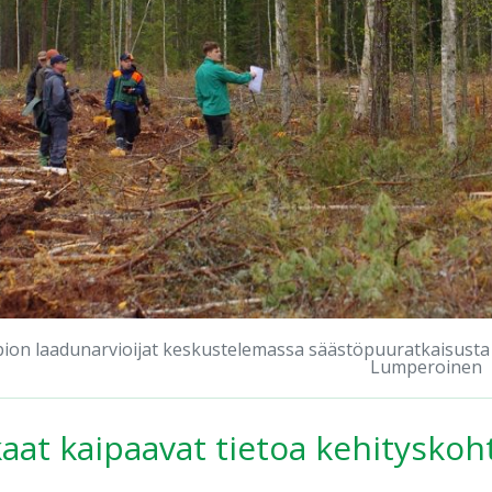
ion laadunarvioijat keskustelemassa säästöpuuratkaisusta 
Lumperoinen
aat kaipaavat tietoa kehitysko