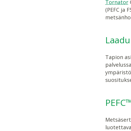
Tornator
O
(PEFC ja F
metsänhoi
Laadu
Tapion asi
palveluss
ympäristö
suositukse
PEFC™-
Metsäserti
luotettava