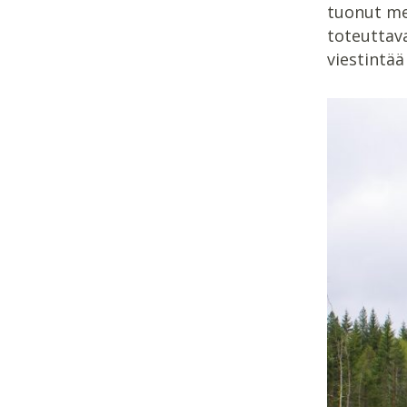
tuonut met
toteuttav
viestintää