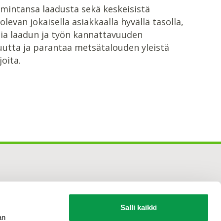
imintansa laadusta sekä keskeisistä
evan jokaisella asiakkaalla hyvällä tasolla,
sia laadun ja työn kannattavuuden
utta ja parantaa metsätalouden yleistä
oita.
Salli kaikki
an