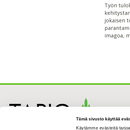
Työn tulok
kehitystar
jokaisen 
parantami
imagoa, mi
Tämä sivusto käyttää eväs
Käytämme evästeitä tarjoa