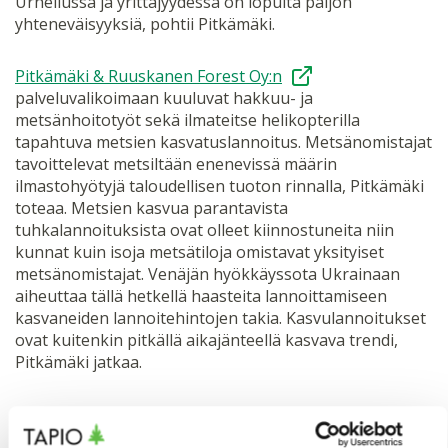
Urheilussa ja yrittäjyydessä on lopulta paljon
yhteneväisyyksiä, pohtii Pitkämäki.
Pitkämäki & Ruuskanen Forest Oy:n
palveluvalikoimaan kuuluvat hakkuu- ja
metsänhoitotyöt sekä ilmateitse helikopterilla
tapahtuva metsien kasvatuslannoitus. Metsänomistajat
tavoittelevat metsiltään enenevissä määrin
ilmastohyötyjä taloudellisen tuoton rinnalla, Pitkämäki
toteaa. Metsien kasvua parantavista
tuhkalannoituksista ovat olleet kiinnostuneita niin
kunnat kuin isoja metsätiloja omistavat yksityiset
metsänomistajat. Venäjän hyökkäyssota Ukrainaan
aiheuttaa tällä hetkellä haasteita lannoittamiseen
kasvaneiden lannoitehintojen takia. Kasvulannoitukset
ovat kuitenkin pitkällä aikajänteellä kasvava trendi,
Pitkämäki jatkaa.
Pitkämäki & Ruuskanen Forest Oy käyttää hakkuu- ja
metsänhoitotöiden suunnitteluun Tapion ja AFRYn