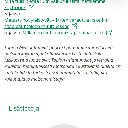
Mitä tulisi tietää EU:n vaikutuksista metsiemme
käyttöön?
5. jakso:
Metsätuhot yleistyvät – Miten varautua riskeihin
sääolosuhteiden muuttuessa?
6. jakso:
Millainen metsänomistaja haluat olla?
Tapion Metsäntuntijat-podcast pureutuu suomalaisten
metsien käytön ajankohtaisiin keskusteluaiheisiin.
Keskustelua luotsaavat Tapion asiantuntijat ja vieraina
kuullaan monipuolisesti metsäalaa edustavia ja aiheita eri
lähtökohdista tarkastelevia ammattilaisia, tutkijoita,
vaikuttajia ja metsänomistajia.
Lisätietoja