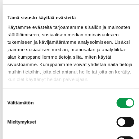
yhdessä kehittämää ForestKIT-metsätietojärjestelmää.
ForestKIT mahdollistaa mm. työmaakohteiden
määrittelyn ja ohjeistamisen alihankkijoille.
Tämä sivusto käyttää evästeitä
Järjestelmää voi käyttää näppärästi suoraan selaimesta
Käytämme evästeitä tarjoamamme sisällön ja mainosten
tietokoneelta tai puhelimesta. Metsätilaostojen
räätälöimiseen, sosiaalisen median ominaisuuksien
yhteydessä tehtävät metsäarviot ja asiakkaille
tukemiseen ja kävijämäärämme analysoimiseen. Lisäksi
laadittavat metsäsuunnitelmat onnistuvat ForestKITillä
jaamme sosiaalisen median, mainosalan ja analytiikka-
kätevästi, Ruuskanen listaa. Myös lentolannoitusten
suunnittelu ja optimointi asiakkaalle mahdollisimman
alan kumppaneillemme tietoja siitä, miten käytät
kustannustehokkaasti onnistuu ForestKITillä,
sivustoamme. Kumppanimme voivat yhdistää näitä tietoja
täydentää Pitkämäki.
muihin tietoihin, joita olet antanut heille tai joita on kerätty,
kun olet käyttänyt heidän palvelujaan.
Suomessa on yli 600 000 yksityistä metsänomistajaa,
joilla on erilaisia esimerkiksi virkistykseen, suojeluun,
Suostumuksen
maisemaan ja taloudelliseen tuottoon liittyviä
Välttämätön
valinta
tavoitteita metsilleen. ForestKITin kuviokohtaiset
optimointityökalut mahdollistavat monitavoitteisen
metsäsuunnittelun ja henkilökohtaisen palvelun
Mieltymykset
tarjoamisen metsänomistajille. Järjestelmällä voidaan
laskea vaihtoehtoisia käsittelyvaihtoehtoja