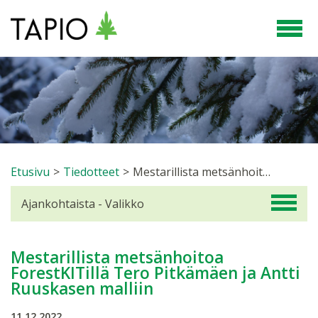
Etusivu
>
Tiedotteet
>
Mestarillista metsänhoitoa ForestKITillä Tero Pitkämäen ja Antti Ruuskasen malliin
Ajankohtaista - Valikko
Mestarillista metsänhoitoa
ForestKITillä Tero Pitkämäen ja Antti
Ruuskasen malliin
11.12.2022