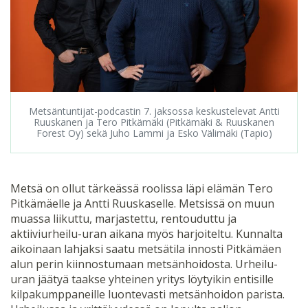
Metsäntuntijat-podcastin 7. jaksossa keskustelevat Antti
Ruuskanen ja Tero Pitkämäki (Pitkämäki & Ruuskanen
Forest Oy) sekä Juho Lammi ja Esko Välimäki (Tapio)
Metsä on ollut tärkeässä roolissa läpi elämän Tero
Pitkämäelle ja Antti Ruuskaselle. Metsissä on muun
muassa liikuttu, marjastettu, rentouduttu ja
aktiiviurheilu-uran aikana myös harjoiteltu. Kunnalta
aikoinaan lahjaksi saatu metsätila innosti Pitkämäen
alun perin kiinnostumaan metsänhoidosta. Urheilu-
uran jäätyä taakse yhteinen yritys löytyikin entisille
kilpakumppaneille luontevasti metsänhoidon parista.