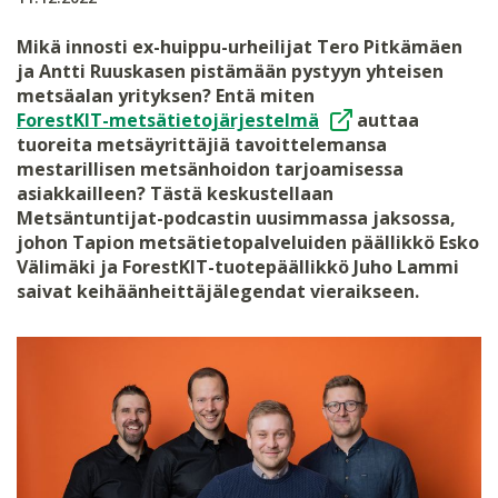
Mikä innosti ex-huippu-urheilijat Tero Pitkämäen
ja Antti Ruuskasen pistämään pystyyn yhteisen
metsäalan yrityksen? Entä miten
ForestKIT-metsätietojärjestelmä
auttaa
tuoreita metsäyrittäjiä tavoittelemansa
mestarillisen metsänhoidon tarjoamisessa
asiakkailleen? Tästä keskustellaan
Metsäntuntijat-podcastin uusimmassa jaksossa,
johon Tapion metsätietopalveluiden päällikkö Esko
Välimäki ja ForestKIT-tuotepäällikkö Juho Lammi
saivat keihäänheittäjälegendat vieraikseen.