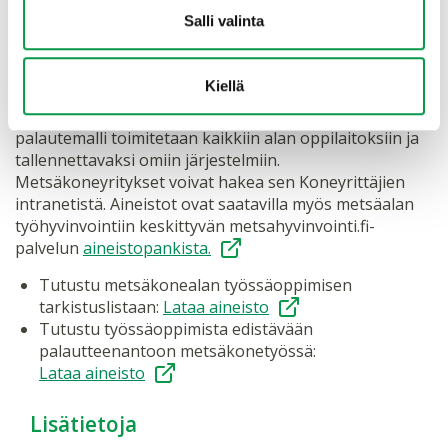
Metsäkonealan työssäoppimisen
Salli valinta
tarkistuslista käyttöön Wilmasta tai
Koneyrittäjien intrasta
Kiellä
Metsäkonealan työssäoppimisen tarkistuslista ja
palautemalli toimitetaan kaikkiin alan oppilaitoksiin ja
tallennettavaksi omiin järjestelmiin.
Metsäkoneyritykset voivat hakea sen Koneyrittäjien
intranetistä. Aineistot ovat saatavilla myös metsäalan
työhyvinvointiin keskittyvän metsahyvinvointi.fi-
palvelun
aineistopankista.
Tutustu metsäkonealan työssäoppimisen
tarkistuslistaan:
Lataa aineisto
Tutustu työssäoppimista edistävään
palautteenantoon metsäkonetyössä:
Lataa aineisto
Lisätietoja