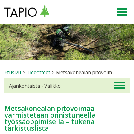
Etusivu
>
Tiedotteet
>
Metsäkonealan pitovoimaa varmistetaan onnistuneella työssäoppimisella – tukena tarkistuslista
Ajankohtaista - Valikko
Metsäkonealan pitovoimaa
varmistetaan onnistuneella
työssäoppimisella – tukena
tarkistuslista