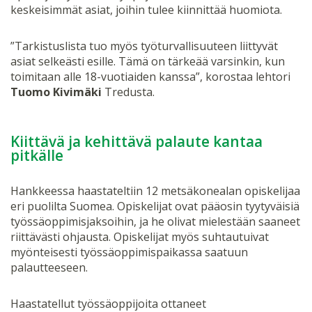
keskeisimmät asiat, joihin tulee kiinnittää huomiota.
”Tarkistuslista tuo myös työturvallisuuteen liittyvät
asiat selkeästi esille. Tämä on tärkeää varsinkin, kun
toimitaan alle 18-vuotiaiden kanssa”, korostaa lehtori
Tuomo Kivimäki
Tredusta.
Kiittävä ja kehittävä palaute kantaa
pitkälle
Hankkeessa haastateltiin 12 metsäkonealan opiskelijaa
eri puolilta Suomea. Opiskelijat ovat pääosin tyytyväisiä
työssäoppimisjaksoihin, ja he olivat mielestään saaneet
riittävästi ohjausta. Opiskelijat myös suhtautuivat
myönteisesti työssäoppimispaikassa saatuun
palautteeseen.
Haastatellut työssäoppijoita ottaneet