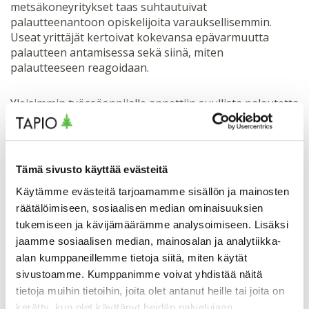
metsäkoneyritykset taas suhtautuivat
palautteenantoon opiskelijoita varauksellisemmin.
Useat yrittäjät kertoivat kokevansa epävarmuutta
palautteen antamisessa sekä siinä, miten
palautteeseen reagoidaan.
Yleisimmin työssäoppijalle annettiin suullista palautetta
ilman selkeää toimintamallia. Haasteeksi koettiin ennen
kaikkea ajankäyttö.
”Metsäkoneyrittäjien keskuudessa on selkeästi tarvetta
Tämä sivusto käyttää evästeitä
uusille työkaluille palautteenannon tueksi.
Käytämme evästeitä tarjoamamme sisällön ja mainosten
Tarkistuslista on oiva työkalu ja siinä otetaan hyvin
räätälöimiseen, sosiaalisen median ominaisuuksien
huomioon myös yrittäjän tarpeet”, toteaa
tukemiseen ja kävijämäärämme analysoimiseen. Lisäksi
Koneyrittäjien kehittämispäällikkö
Juha Saarivuori
.
jaamme sosiaalisen median, mainosalan ja analytiikka-
alan kumppaneillemme tietoja siitä, miten käytät
Hankkeessa tuotettu tarkistuslista kannustaa
sivustoamme. Kumppanimme voivat yhdistää näitä
antamaan säännöllisesti palautetta selkeistä
tietoja muihin tietoihin, joita olet antanut heille tai joita on
kehittymiskohteista ja opiskelijaa seuraamaan myös
kerätty, kun olet käyttänyt heidän palvelujaan.