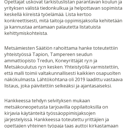
Opettajat uskovat tarkistuslistan parantavan koulun ja
yrityksen välistä tiedonkulkua ja helpottavan sopimista
keskellä kiireistä työelämää. Lista kertoo
konkreettisesti, mitä taitoja oppimisjaksolla kehitetään
ja kannustaa antamaan palautetta listatuista
kehittymiskohteista.
Metsämiesten Säätiön rahoittama hanke toteutettiin
yhteistyössä Tapion, Tampereen seudun
ammattiopisto Tredun, Koneyrittäjät ry:n ja
Metsäkoulutus ry:n kesken. Yhteistyöllä varmistettiin,
että malli toimii valtakunnallisesti kaikkien osapuolten
näkökulmasta. Lähtökohtana oli 2019 laadittu vastaava
listaus, joka päivitettiin selkeäksi ja ajantasaiseksi.
Hankkeessa tehdyn selvityksen mukaan
metsäkoneopetusta tarjoavilla oppilaitoksilla on
kirjavia käytänteitä työssäoppimisjaksojen
järjestelyissä. Hankkeessa toteutettu yrittäjien ja
opettajien yhteinen työpaja taas auttoi kirkastamaan