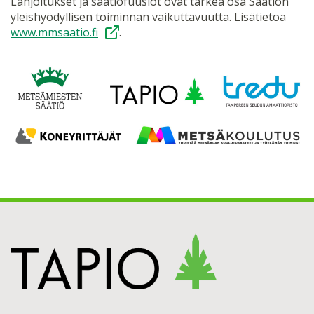
Lahjoitukset ja säätiöfuusiot ovat tärkeä osa Säätiön
yleishyödyllisen toiminnan vaikuttavuutta. Lisätietoa
www.mmsaatio.fi
.