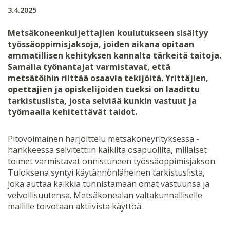
3.4.2025
Metsäkoneenkuljettajien koulutukseen sisältyy
työssäoppimisjaksoja, joiden aikana opitaan
ammatillisen kehityksen kannalta tärkeitä taitoja.
Samalla työnantajat varmistavat, että
metsätöihin riittää osaavia tekijöitä. Yrittäjien,
opettajien ja opiskelijoiden tueksi on laadittu
tarkistuslista, josta selviää kunkin vastuut ja
työmaalla kehitettävät taidot.
Pitovoimainen harjoittelu metsäkoneyrityksessä -
hankkeessa selvitettiin kaikilta osapuolilta, millaiset
toimet varmistavat onnistuneen työssäoppimisjakson.
Tuloksena syntyi käytännönläheinen tarkistuslista,
joka auttaa kaikkia tunnistamaan omat vastuunsa ja
velvollisuutensa. Metsäkonealan valtakunnalliselle
mallille toivotaan aktiivista käyttöä.