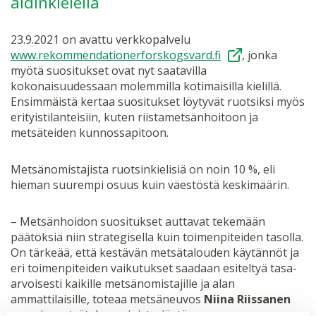
äidinkielellä
23.9.2021 on avattu verkkopalvelu
www.rekommendationerforskogsvard.fi
, jonka
myötä suositukset ovat nyt saatavilla
kokonaisuudessaan molemmilla kotimaisilla kielillä.
Ensimmäistä kertaa suositukset löytyvät ruotsiksi myös
erityistilanteisiin, kuten riistametsänhoitoon ja
metsäteiden kunnossapitoon.
Metsänomistajista ruotsinkielisiä on noin 10 %, eli
hieman suurempi osuus kuin väestöstä keskimäärin.
– Metsänhoidon suositukset auttavat tekemään
päätöksiä niin strategisella kuin toimenpiteiden tasolla.
On tärkeää, että kestävän metsätalouden käytännöt ja
eri toimenpiteiden vaikutukset saadaan esiteltyä tasa-
arvoisesti kaikille metsänomistajille ja alan
ammattilaisille, toteaa metsäneuvos
Niina Riissanen
maa- ja metsätalousministeriöstä.