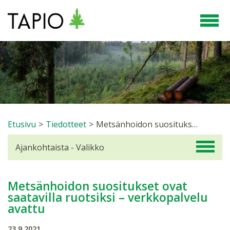
Etusivu
>
Tiedotteet
>
Metsänhoidon suositukset ovat saatavilla ruotsiksi – verkkopalvelu avattu
Ajankohtaista - Valikko
Metsänhoidon suositukset ovat
saatavilla ruotsiksi – verkkopalvelu
avattu
23.9.2021