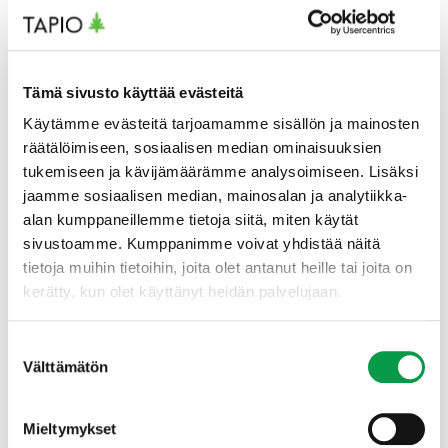
Tiedot ovat siirrettävissä myös metsäalan muihin
tietojärjestelmiin avoimen rajapinnan kautta.
Tämä sivusto käyttää evästeitä
– Uskomme, että tiedon vapaa liikkuvuus parantaa
Käytämme evästeitä tarjoamamme sisällön ja mainosten
entisestään metsänomistajien palveluja. Esimerkiksi
räätälöimiseen, sosiaalisen median ominaisuuksien
Suomen metsäkeskuksen Metsään.fi (MinSkog.fi) -
tukemiseen ja kävijämäärämme analysoimiseen. Lisäksi
palvelusta saa jo oman metsän toimenpide-ehdotusten
jaamme sosiaalisen median, mainosalan ja analytiikka-
ohessa tietoa suositelluista metsänhoidon
alan kumppaneillemme tietoja siitä, miten käytät
käytännöistä, kertoo metsätietoasiantuntija
Henry
sivustoamme. Kumppanimme voivat yhdistää näitä
Schneider
Tapiosta.
tietoja muihin tietoihin, joita olet antanut heille tai joita on
kerätty, kun olet käyttänyt heidän palvelujaan.
Metsäammattilaisille uusi palvelu tuo merkittävän avun
metsänomistajien neuvontaan.
Suostumuksen
Välttämätön
valinta
– On paljon helpompaa kaikille, kun suositukset ovat
myös ruotsiksi. Vaikka maastossa metsänhoidon asiat
tuntuvat yksinkertaisilta, asioiden pukeminen sanoiksi
Mieltymykset
on vaikeampaa. Kun työskentelen metsänomistajien