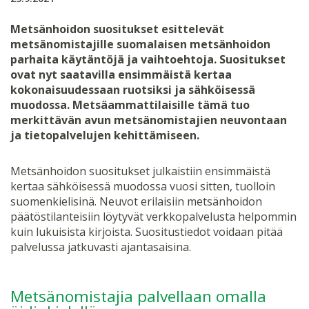
Metsänhoidon suositukset esittelevät
metsänomistajille suomalaisen metsänhoidon
parhaita käytäntöjä ja vaihtoehtoja. Suositukset
ovat nyt saatavilla ensimmäistä kertaa
kokonaisuudessaan ruotsiksi ja sähköisessä
muodossa. Metsäammattilaisille tämä tuo
merkittävän avun metsänomistajien neuvontaan
ja tietopalvelujen kehittämiseen.
Metsänhoidon suositukset julkaistiin ensimmäistä
kertaa sähköisessä muodossa vuosi sitten, tuolloin
suomenkielisinä. Neuvot erilaisiin metsänhoidon
päätöstilanteisiin löytyvät verkkopalvelusta helpommin
kuin lukuisista kirjoista. Suositustiedot voidaan pitää
palvelussa jatkuvasti ajantasaisina.
Metsänomistajia palvellaan omalla