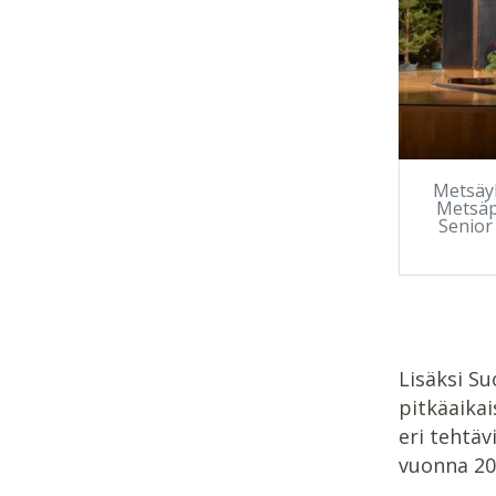
Metsäyh
Metsäp
Senior
Lisäksi Su
pitkäaika
eri tehtäv
vuonna 20