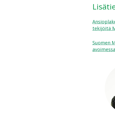
Lisäti
Ansioplak
tekijöitä 
Suomen Me
avoimessa