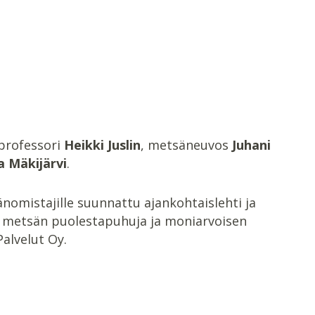
professori
Heikki Juslin
, metsäneuvos
Juhani
a Mäkijärvi
.
omistajille suunnattu ajankohtaislehti ja
a metsän puolestapuhuja ja moniarvoisen
alvelut Oy.