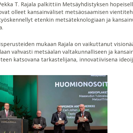
ekka T. Rajala palkittiin Metsäyhdistyksen hopeisell
ovat olleet kansainväliset metsäosaamisen vientiteh
työskennellyt etenkin metsäteknologiaan ja kansain
a.
sperusteiden mukaan Rajala on vaikuttanut visionääris
aan vahvasti metsäalan valtakunnalliseen ja kansai
teen katsovana tarkastelijana, innovatiivisena ideoij