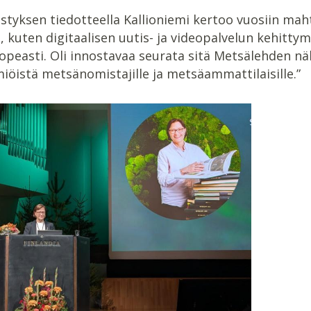
styksen tiedotteella Kallioniemi kertoo vuosiin m
 kuten digitaalisen uutis- ja videopalvelun kehittym
opeasti. Oli innostavaa seurata sitä Metsälehden nä
miöistä metsänomistajille ja metsäammattilaisille.”