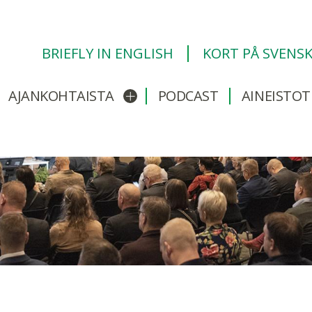
BRIEFLY IN ENGLISH
KORT PÅ SVENS
AJANKOHTAISTA
PODCAST
AINEISTOT
/sulje alavalikko
Avaa/sulje alavalikko