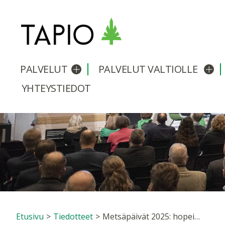
PALVELUT
PALVELUT VALTIOLLE
Avaa/sulje alavalikko
Avaa
YHTEYSTIEDOT
Etusivu
>
Tiedotteet
>
Metsäpäivät 2025: hopeinen ansiomerkki Pekka T. Rajalalle – Eliisa Kallioniemi yhdistyksen kunniajäseneksi