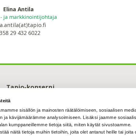
Elina Antila
ä- ja markkinointijohtaja
a.antila(at)tapio.fi
358 29 432 6022
Tapio-konserni
Maistraatinportti 4 A
teitä
00240 Helsinki
0294 32 6000
mamme sisällön ja mainosten räätälöimiseen, sosiaalisen medi
tapio@tapio.fi
n ja kävijämäärämme analysoimiseen. Lisäksi jaamme sosiaali
alan kumppaneillemme tietoja siitä, miten käytät sivustoamme.
näitä tietoja muihin tietoihin, joita olet antanut heille tai joita 