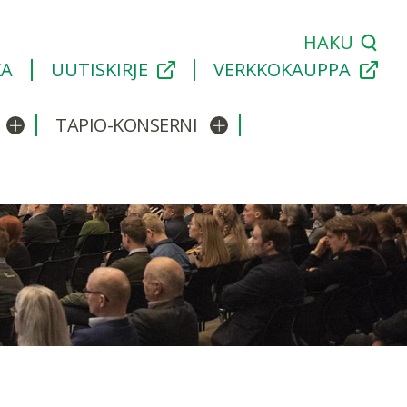
HAKU
KA
UUTISKIRJE
VERKKOKAUPPA
TAPIO-KONSERNI
Avaa/sulje alavalikko
Avaa/sulje alavalikko