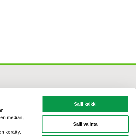
Salli kaikki
an
sen median,
Salli valinta
on kerätty,