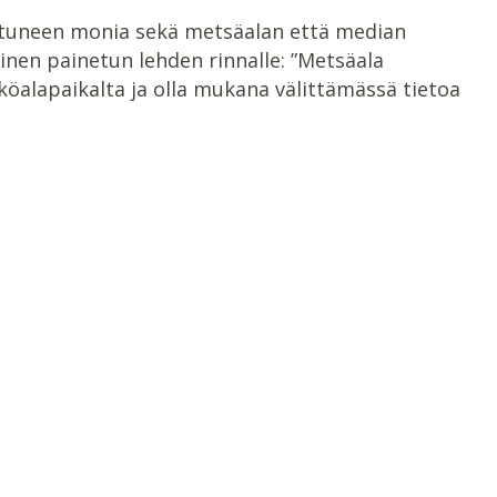
ahtuneen monia sekä metsäalan että median
inen painetun lehden rinnalle: ”Metsäala
köalapaikalta ja olla mukana välittämässä tietoa