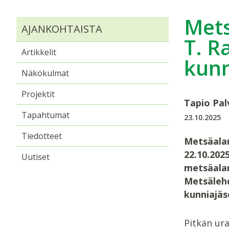
Mets
AJANKOHTAISTA
T. R
Artikkelit
kunn
Näkökulmat
Projektit
Tapio Pal
Tapahtumat
23.10.2025
Tiedotteet
Metsäalan 
22.10.202
Uutiset
metsäalan
Metsälehd
kunniajäs
Pitkän ur