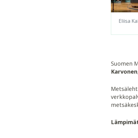
Eliisa K
Suomen Me
Karvonen
Metsäleht
verkkopal
metsäkesku
Lämpimät o