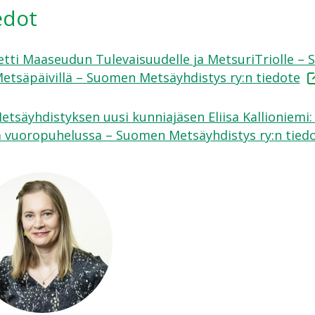
edot
etti Maaseudun Tulevaisuudelle ja MetsuriTriolle –
Metsäpäivillä – Suomen Metsäyhdistys ry:n tiedote
tsäyhdistyksen uusi kunniajäsen Eliisa Kallioniemi:
 vuoropuhelussa – Suomen Metsäyhdistys ry:n tied