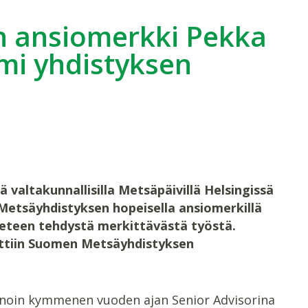
n ansiomerkki Pekka
iemi yhdistyksen
ä valtakunnallisilla Metsäpäivillä Helsingissä
n Metsäyhdistyksen hopeisella ansiomerkillä
 eteen tehdystä merkittävästä työstä.
uttiin Suomen Metsäyhdistyksen
 noin kymmenen vuoden ajan Senior Advisorina