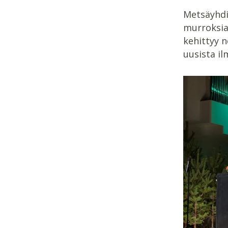
Metsäyhdi
murroksia,
kehittyy n
uusista il