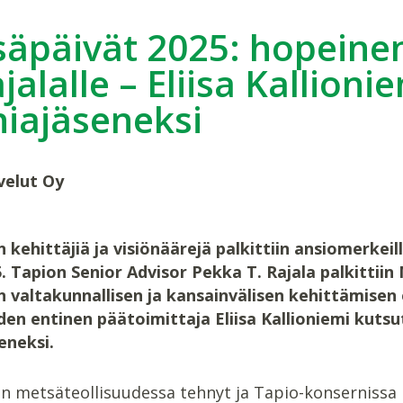
äpäivät 2025: hopeine
ajalalle – Eliisa Kallion
iajäseneksi
velut Oy
kehittäjiä ja visiönäärejä palkittiin ansiomerkeill
5. Tapion Senior Advisor Pekka T. Rajala palkittii
 valtakunnallisen ja kansainvälisen kehittämisen
en entinen päätoimittaja Eliisa Kallioniemi kuts
eneksi.
an metsäteollisuudessa tehnyt ja Tapio-konsernissa