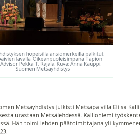
distyksen hopeisilla ansiomerkeillä palkitut
äivien lavalla. Oikeanpuoleisimpana Tapion
 Advisor Pekka T. Rajala. Kuva: Anna Kauppi,
Suomen Metsäyhdistys
omen Metsäyhdistys julkisti Metsäpäivillä Eliisa Ka
isesta urastaan Metsälehdessä. Kallioniemi työsken
issä. Hän toimi lehden päätoimittajana yli kymmenen 
23.