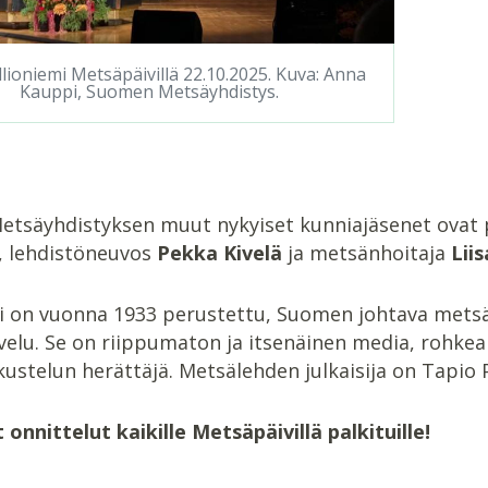
allioniemi Metsäpäivillä 22.10.2025. Kuva: Anna
Kauppi, Suomen Metsäyhdistys.
tsäyhdistyksen muut nykyiset kunniajäsenet ovat 
, lehdistöneuvos
Pekka Kivelä
ja metsänhoitaja
Liis
i on vuonna 1933 perustettu, Suomen johtava metsän
velu. Se on riippumaton ja itsenäinen media, rohke
stelun herättäjä. Metsälehden julkaisija on Tapio P
nnittelut kaikille Metsäpäivillä palkituille!