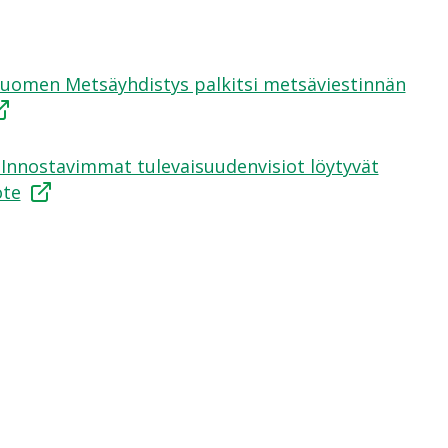
 Suomen Metsäyhdistys palkitsi metsäviestinnän
 Innostavimmat tulevaisuudenvisiot löytyvät
ote