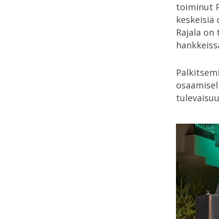
toiminut P
keskeisiä 
Rajala on 
hankkeiss
Palkitsemi
osaamisell
tulevaisuu