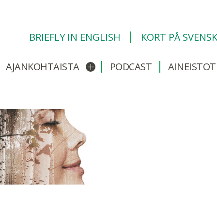
BRIEFLY IN ENGLISH
KORT PÅ SVENS
AJANKOHTAISTA
PODCAST
AINEISTOT
/sulje alavalikko
Avaa/sulje alavalikko