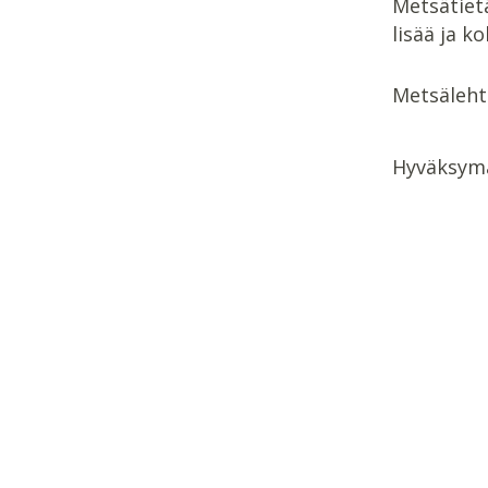
Metsätietä
lisää ja k
Metsäleht
Hyväksym