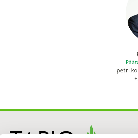
Pääto
petri.ko
+