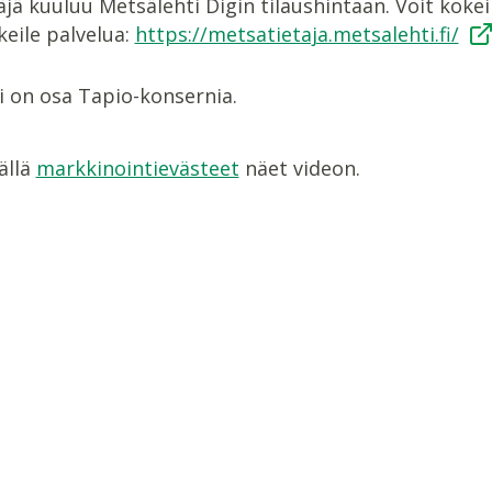
jä kuuluu Metsälehti Digin tilaushintaan. Voit kokei
okeile palvelua:
https://metsatietaja.metsalehti.fi/
i on osa Tapio-konsernia.
ällä
markkinointievästeet
näet videon.