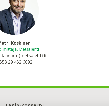
Petri Koskinen
imittaja, Metsälehti
skinen(at)metsalehti.fi
358 29 432 6092
Tapio-konserni