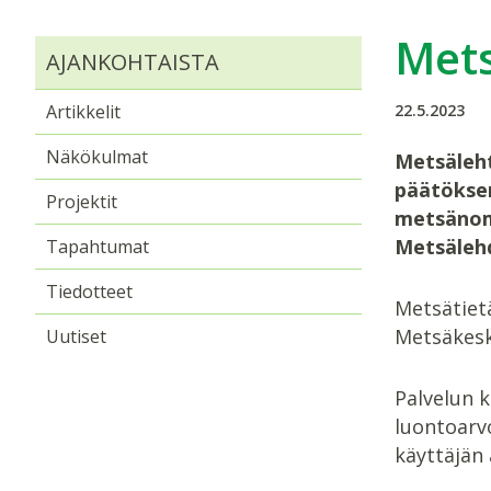
Mets
AJANKOHTAISTA
Artikkelit
22.5.2023
Näkökulmat
Metsäleht
päätöksen
Projektit
metsänomi
Metsälehd
Tapahtumat
Tiedotteet
Metsätiet
Metsäkesk
Uutiset
Palvelun k
luontoarvo
käyttäjän