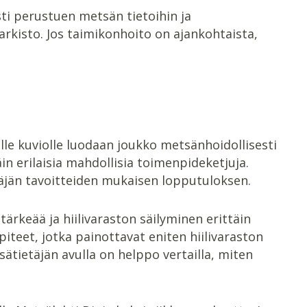
sti perustuen metsän tietoihin ja
uarkisto. Jos taimikonhoito on ajankohtaista,
le kuviolle luodaan joukko metsänhoidollisesti
n erilaisia mahdollisia toimenpideketjuja.
täjän tavoitteiden mukaisen lopputuloksen.
tärkeää ja hiilivaraston säilyminen erittäin
piteet, jotka painottavat eniten hiilivaraston
sätietäjän avulla on helppo vertailla, miten