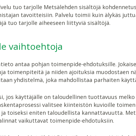
lvelu tuo tarjolle Metsälehden sisältöjä kohdennetu
tajan tavoitteisiin. Palvelu toimii kuin älykäs jutt
jä tuo tarjolle aiheeseen liittyviä sisältöjä.
le vaihtoehtoja
ieto antaa pohjan toimenpide-ehdotuksille. Jokaisel
ja toimenpiteitä ja niiden ajoituksia muodostaen näi
itaan yhdistelmä, joka mahdollistaa parhaiten käyt
i, jos käyttäjälle on taloudellinen tuottavuus melko 
askentaprosessi valitsee kiinteistön kuvioille toimen
 ja toiseksi eniten taloudellista kannattavuutta. Met
valinnat vaikuttavat toimenpide-ehdotuksiin.