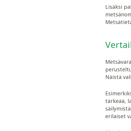
Lisäksi pa
metsänomis
Metsätietä
Vertai
Metsävarat
perusteltu
Näistä val
Esimerkiks
tärkeää, l
säilymistä
erilaiset 