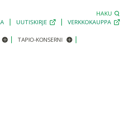
HAKU
KA
UUTISKIRJE
VERKKOKAUPPA
TAPIO-KONSERNI
Avaa/sulje alavalikko
Avaa/sulje alavalikko