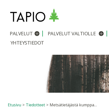
PALVELUT
PALVELUT VALTIOLLE
Avaa/sulje alavalikko
Avaa
YHTEYSTIEDOT
Etusivu
>
Tiedotteet
>
Metsätietäjästä kumppani metsien hoitoon