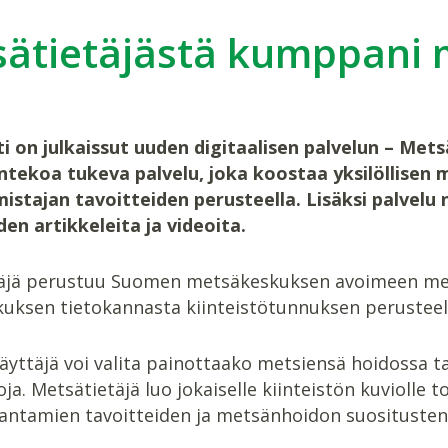
ätietäjästä kumppani 
i on julkaissut uuden digitaalisen palvelun – Me
tekoa tukeva palvelu, joka koostaa yksilöllisen 
stajan tavoitteiden perusteella. Lisäksi palvelu 
en artikkeleita ja videoita.
äjä perustuu Suomen metsäkeskuksen avoimeen met
uksen tietokannasta kiinteistötunnuksen perusteel
äyttäjä voi valita painottaako metsiensä hoidossa ta
ja. Metsätietäjä luo jokaiselle kiinteistön kuvioll
 antamien tavoitteiden ja metsänhoidon suositusten 