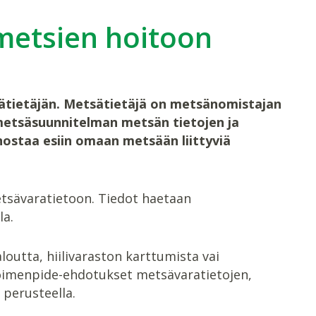
metsien hoitoon
tsätietäjän. Metsätietäjä on metsänomistajan
metsäsuunnitelman metsän tietojen ja
nostaa esiin omaan metsään liittyviä
sävaratietoon. Tiedot haetaan
la.
loutta, hiilivaraston karttumista vai
e toimenpide-ehdotukset metsävaratietojen,
perusteella.