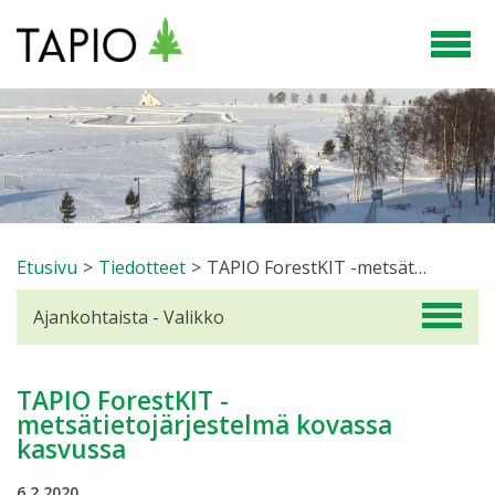
Etusivu
>
Tiedotteet
>
TAPIO ForestKIT -metsätietojärjestelmä kovassa kasvussa
Ajankohtaista - Valikko
TAPIO ForestKIT -
metsätietojärjestelmä kovassa
kasvussa
6.2.2020