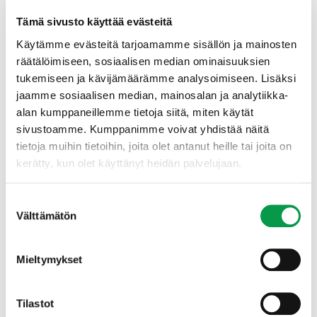
Vuosittain järjestettävä ForestKIT-käyttäjäpäivät
Tämä sivusto käyttää evästeitä
kokosi Ouluun lähes sata metsäammattilaista
Käytämme evästeitä tarjoamamme sisällön ja mainosten
kuulemaan sovelluskehityksestä, vaihtamaan
räätälöimiseen, sosiaalisen median ominaisuuksien
kokemuksia kollegojen kanssa sekä keskustelemaan
tukemiseen ja kävijämäärämme analysoimiseen. Lisäksi
metsäalan ajankohtaisista aiheista. Käyttäjän
puheenvuoron tapahtumassa pitänyt Sallan
jaamme sosiaalisen median, mainosalan ja analytiikka-
yhteismetsän suunnittelija Antti Lumijärvi kertoi
alan kumppaneillemme tietoja siitä, miten käytät
kokemuksistaan ensimmäisen käyttövuoden ajalta.
sivustoamme. Kumppanimme voivat yhdistää näitä
tietoja muihin tietoihin, joita olet antanut heille tai joita on
Suurilla kuviomäärillä järjestelmä kaipaa vielä kehitystä.
kerätty, kun olet käyttänyt heidän palvelujaan.
Hallinnoimamme alue on yli 70 000 hehtaaria. Näin iso
hehtaarimäärä haastaa järjestelmän toden teolla, kertoo
Suostumuksen
Antti Lumijärvi
.
Välttämätön
valinta
Sallan yhteismetsällä on käytössä laajin mahdollinen
Mieltymykset
sovelluskokoonpano. TAPIO toimittaa yhteismetsälle
myös palvelun kestävästä hakkuusuunnitteesta.
”Järjestelmä taipui hyvin kasvukoealamittauksien
Tilastot
hyödyntämiseen”, Lumijärvi jatkaa.