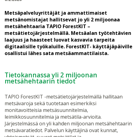
Metsäpalveluyrittäjät ja ammattimaiset
metsänomistajat hallitsevat jo yli 2 miljoonaa
metsähehtaaria TAPIO ForestKIT –
metsätietojärjestelmällä. Metsäalan työtehtävien
laajuus ja haasteet luovat kasvavia tarpeita
digitaalisille työkaluille. ForestKIT- käyttäjäpäiville
osallistui lähes sata metsäammattilaista.
Tietokannassa yli 2 miljoonan
metsähehtaarin tiedot
TAPIO ForestKIT -metsätietojärjestelmällä hallitaan
metsävaroja sekä tuotetaan esimerkiksi
monitavoitteisia metsäsuunnitelmia,
leimikkosuunnitelmia ja metsätila-arvioita.
Järjestelmässä on yli kahden miljoonan metsähehtaarin
metsävaratiedot. Palvelun käyttäjinä ovat kunnat,
yhteismetsät, suuret metsätilat ja