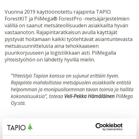
Vuonna 2019 käyttöönotettu rajapinta TAPIO
ForestKIT ja PiiMega® ForestPro -metsäjärjestelmien
välillä on saanut metsäteollisuuden asiakkailta hyvän
vastaanoton. Rajapintaratkaisun avulla käyttäjät
pystyvät hoitamaan kaikki työtehtävät asiantuntevasta
metsäsuunnittelusta aina tehokkaaseen
puunkorjuuseen ja logistiikkaan asti. PiiMegalla
yhteistyöhön on lähdetty hyvillä mielin.
”Yhteistyö Tapion kanssa on sujunut erittäin hyvin.
Rajapinta mahdollistaa metsäpuolen asiakkaille entistä
helpomman ja monipuolisemman tavan toimia ja hallita
kokonaisuuksia”, toteaa
Veli-Pekka Hämäläinen
PiiMega
Oy:stä.
Käyttäjäpäivät kokosivat
metsäammattilaiset yhteen Oulussa