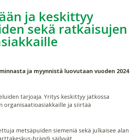
än ja keskittyy
uiden sekä ratkaisujen
siakkaille
oiminnasta ja myynnistä luovutaan vuoden 2024
uiden tarjoaja. Yritys keskittyy jatkossa
 organisaatioasiakkaille ja siirtää
ettuja metsäpuiden siemeniä sekä julkaisee alan
rttakeskus-brändi säilyvät.