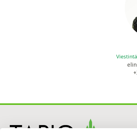
Viestint
elin
+