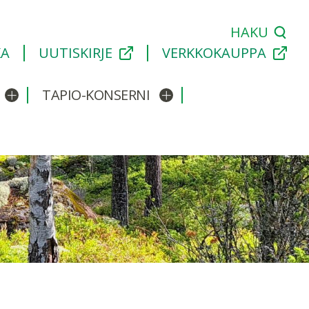
HAKU
KA
UUTISKIRJE
VERKKOKAUPPA
TAPIO-KONSERNI
Avaa/sulje alavalikko
Avaa/sulje alavalikko