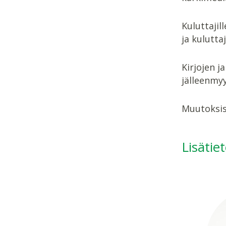
Kuluttajil
ja kulutt
Kirjojen j
jälleenmyy
Muutoksis
Lisätie