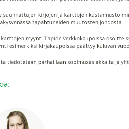
le suunnattujen kirjojen ja karttojen kustannustoim
ajakysynnässä tapahtuneiden muutosten johdosta.
a karttojen myynti Tapion verkkokaupoissa osoitteis
nti esimerkiksi kirjakaupoissa päättyy kuluvan vuod
ta tiedotetaan parhaillaan sopimusasiakkaita ja yh
toa: