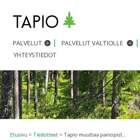
PALVELUT
PALVELUT VALTIOLLE
Avaa/sulje alavalikko
Avaa
YHTEYSTIEDOT
Etusivu
>
Tiedotteet
>
Tapio muuttaa painopistettään ja keskittyy asiantuntija- ja tietopalveluiden sekä ratkaisujen tuottamiseen organisaatioasiakkaille