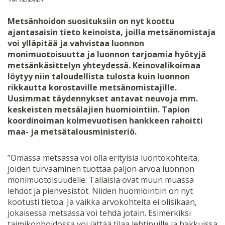
Metsänhoidon suosituksiin on nyt koottu
ajantasaisin tieto keinoista, joilla metsänomistaja
voi ylläpitää ja vahvistaa luonnon
monimuotoisuutta ja luonnon tarjoamia hyötyjä
metsänkäsittelyn yhteydessä. Keinovalikoimaa
löytyy niin taloudellista tulosta kuin luonnon
rikkautta korostaville metsänomistajille.
Uusimmat täydennykset antavat neuvoja mm.
keskeisten metsälajien huomiointiin. Tapion
koordinoiman kolmevuotisen hankkeen rahoitti
maa- ja metsätalousministeriö.
”Omassa metsässä voi olla erityisiä luontokohteita,
joiden turvaaminen tuottaa paljon arvoa luonnon
monimuotoisuudelle. Tällaisia ovat muun muassa
lehdot ja pienvesistöt. Niiden huomiointiin on nyt
kootusti tietoa. Ja vaikka arvokohteita ei olisikaan,
jokaisessa metsässä voi tehdä jotain. Esimerkiksi
taimikonhoidossa voi jättää tilaa lehtipuille ja hakkuissa