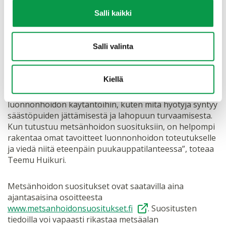
Metsänhoidon suositusten lukijaa auttaa laajan
Salli kaikki
tietosisällön hallinnassa syksyllä julkaistu
tekoälyavusteinen hakutoiminto. Tekoälylle voi esittää
kysymyksiä ja se koostaa vastauksen suositusten
Salli valinta
sisällöistä. Lisäksi se tarjoaa osuvat linkit tutkijoiden ja
asiantuntijoiden kirjoittamiin suositusartikkeleihin.
Kiellä
“Lukuvinkkinä suosittelisin tutustumaan erityisesti
luonnonhoidon käytäntöihin, kuten mitä hyötyjä syntyy
säästöpuiden jättämisestä ja lahopuun turvaamisesta.
Kun tutustuu metsänhoidon suosituksiin, on helpompi
rakentaa omat tavoitteet luonnonhoidon toteutukselle
ja viedä niitä eteenpäin puukauppatilanteessa”, toteaa
Teemu Huikuri.
Metsänhoidon suositukset ovat saatavilla aina
ajantasaisina osoitteesta
www.metsanhoidonsuositukset.fi
. Suositusten
tiedoilla voi vapaasti rikastaa metsäalan