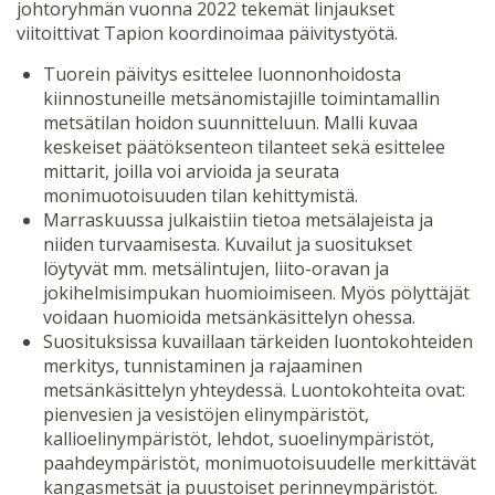
johtoryhmän vuonna 2022 tekemät linjaukset
viitoittivat Tapion koordinoimaa päivitystyötä.
Tuorein päivitys esittelee luonnonhoidosta
kiinnostuneille metsänomistajille toimintamallin
metsätilan hoidon suunnitteluun. Malli kuvaa
keskeiset päätöksenteon tilanteet sekä esittelee
mittarit, joilla voi arvioida ja seurata
monimuotoisuuden tilan kehittymistä.
Marraskuussa julkaistiin tietoa metsälajeista ja
niiden turvaamisesta. Kuvailut ja suositukset
löytyvät mm. metsälintujen, liito-oravan ja
jokihelmisimpukan huomioimiseen. Myös pölyttäjät
voidaan huomioida metsänkäsittelyn ohessa.
Suosituksissa kuvaillaan tärkeiden luontokohteiden
merkitys, tunnistaminen ja rajaaminen
metsänkäsittelyn yhteydessä. Luontokohteita ovat:
pienvesien ja vesistöjen elinympäristöt,
kallioelinympäristöt, lehdot, suoelinympäristöt,
paahdeympäristöt, monimuotoisuudelle merkittävät
kangasmetsät ja puustoiset perinneympäristöt.