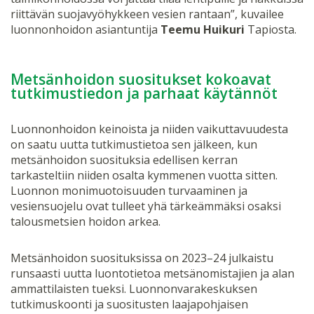
riittävän suojavyöhykkeen vesien rantaan”, kuvailee
luonnonhoidon asiantuntija
Teemu Huikuri
Tapiosta.
Metsänhoidon suositukset kokoavat
tutkimustiedon ja parhaat käytännöt
Luonnonhoidon keinoista ja niiden vaikuttavuudesta
on saatu uutta tutkimustietoa sen jälkeen, kun
metsänhoidon suosituksia edellisen kerran
tarkasteltiin niiden osalta kymmenen vuotta sitten.
Luonnon monimuotoisuuden turvaaminen ja
vesiensuojelu ovat tulleet yhä tärkeämmäksi osaksi
talousmetsien hoidon arkea.
Metsänhoidon suosituksissa on 2023–24 julkaistu
runsaasti uutta luontotietoa metsänomistajien ja alan
ammattilaisten tueksi. Luonnonvarakeskuksen
tutkimuskoonti ja suositusten laajapohjaisen