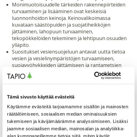
Monimuotoisuudelle tärkeiden rakennepiirteiden
turvaaminen ja lisääminen ovat keskeisiä
luonnonhoidon keinoja. Keinovalikoimassa
kuvataan säästöpuiden ja suojatiheikköjen
jättäminen, lahopuun turvaaminen,
tekopökkelöiden tekeminen ja lehtipuun osuuden
ylläpito.
Suositukset vesiensuojeluun antavat uutta tietoa
vesien ja vesielinympäristöjen turvaamiseen,
suojavyöhykkeiden jättämiseen ja rantametsien
käsittelyyn sekä veden palauttamiseen kuivuneelle
suolle. Myös vesiensuojelurakenteita ja kosteikon
perustamista koskevat sisällöt on päivitetty.
Samaan aikaan on päivitetty myös suositukset
Tämä sivusto käyttää evästeitä
sekametsän kasvattamiseen ja puulajikirjon
lisäämiseen. Ne ovat osa luonnosta huolehtivan
Käytämme evästeitä tarjoamamme sisällön ja mainosten
metsänomistajan toimenpidekirjoa ja auttavat myös
räätälöimiseen, sosiaalisen median ominaisuuksien
tasaamaan metsätalouden riskejä.
tukemiseen ja kävijämäärämme analysoimiseen. Lisäksi
Joulukuun aikana julkaistaan vielä tietoa tulen ja
jaamme sosiaalisen median, mainosalan ja analytiikka-
palon vaurioittaman puun hyödyistä sekä
alan kumppaneillemme tietoja siitä, miten käytät