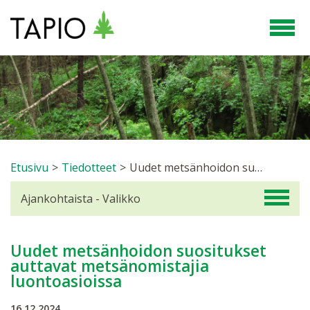
Etusivu
>
Tiedotteet
>
Uudet metsänhoidon suositukset auttavat metsänomistajia luontoasioissa
Ajankohtaista - Valikko
Uudet metsänhoidon suositukset
auttavat metsänomistajia
luontoasioissa
16.12.2024