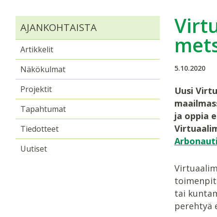
Virt
AJANKOHTAISTA
mets
Artikkelit
5.10.2020
Näkökulmat
Projektit
Uusi Virt
maailmass
Tapahtumat
ja oppia 
Virtuaali
Tiedotteet
Arbonaut
Uutiset
Virtuaalim
toimenpite
tai kuntam
perehtyä 