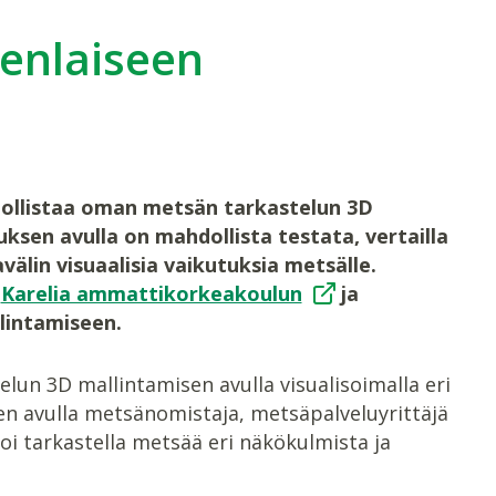
denlaiseen
ollistaa oman metsän tarkastelun 3D
ksen avulla on mahdollista testata, vertailla
älin visuaalisia vaikutuksia metsälle.
,
Karelia ammattikorkeakoulun
ja
lintamiseen.
lun 3D mallintamisen avulla visualisoimalla eri
en avulla metsänomistaja, metsäpalveluyrittäjä
oi tarkastella metsää eri näkökulmista ja