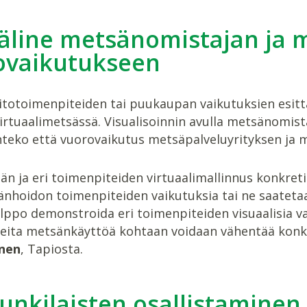
äline metsänomistajan ja m
ovaikutukseen
totoimenpiteiden tai puukaupan vaikutuksien esit
irtuaalimetsässä. Visualisoinnin avulla metsänomist
teko että vuorovaikutus metsäpalveluyrityksen ja m
än ja eri toimenpiteiden virtuaalimallinnus konkre
nhoidon toimenpiteiden vaikutuksia tai ne saatetaa
lppo demonstroida eri toimenpiteiden visuaalisia vai
eita metsänkäyttöä kohtaan voidaan vähentää konkr
änen
, Tapiosta.
unkilaisten osallistamine