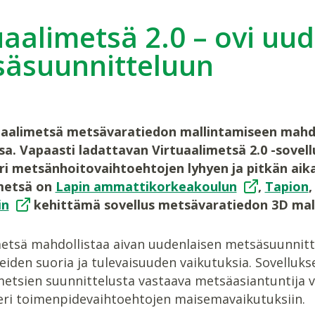
uaalimetsä 2.0 – ovi uu
äsuunnitteluun
uaalimetsä metsävaratiedon mallintamiseen mahd
a. Vapaasti ladattavan Virtuaalimetsä 2.0 -sovellu
eri metsänhoitovaihtoehtojen lyhyen ja pitkän aikav
metsä on
Lapin ammattikorkeakoulun
,
Tapion
in
kehittämä sovellus metsävaratiedon 3D mal
etsä mahdollistaa aivan uudenlaisen metsäsuunnitte
iden suoria ja tulevaisuuden vaikutuksia. Sovelluks
etsien suunnittelusta vastaava metsäasiantuntija v
eri toimenpidevaihtoehtojen maisemavaikutuksiin.