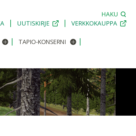
HAKU
KA
UUTISKIRJE
VERKKOKAUPPA
TAPIO-KONSERNI
Avaa/sulje alavalikko
Avaa/sulje alavalikko