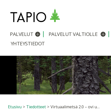
PALVELUT
PALVELUT VALTIOLLE
Avaa/sulje alavalikko
Avaa
YHTEYSTIEDOT
Etusivu
>
Tiedotteet
>
Virtuaalimetsä 2.0 – ovi uudenlaiseen metsäsuunnitteluun