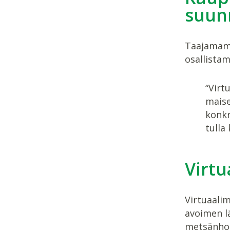
suun
Taajamamet
osallista
“Virt
maise
konkr
tulla
Virtu
Virtuaali
avoimen lä
metsänhoi