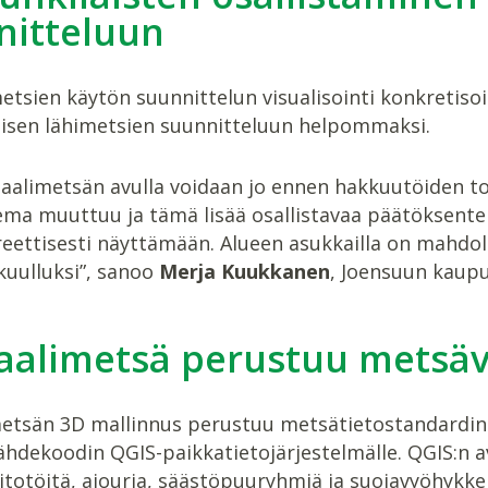
nitteluun
sien käytön suunnittelun visualisointi konkretisoi 
misen lähimetsien suunnitteluun helpommaksi.
uaalimetsän avulla voidaan jo ennen hakkuutöiden to
ma muuttuu ja tämä lisää osallistavaa päätöksentek
eettisesti näyttämään. Alueen asukkailla on mahdo
 kuulluksi”, sanoo
Merja Kuukkanen
, Joensuun kaupu
aalimetsä perustuu metsäv
metsän 3D mallinnus perustuu metsätietostandardin m
hdekoodin QGIS-paikkatietojärjestelmälle. QGIS:n avu
totöitä, ajouria, säästöpuuryhmiä ja suojavyöhykkei