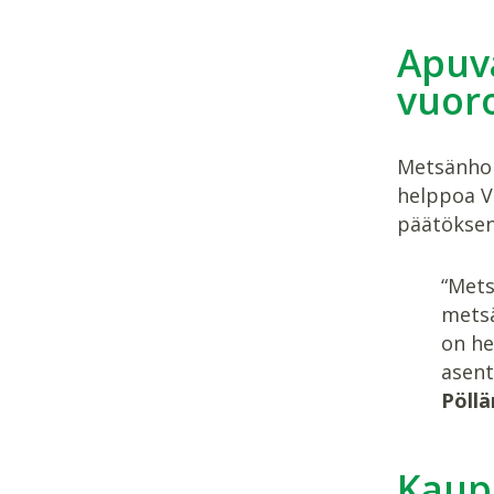
Apuv
vuor
Metsänhoi
helppoa V
päätöksen
“Mets
metsä
on he
asent
Pöll
Kaup