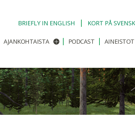
BRIEFLY IN ENGLISH
KORT PÅ SVENS
AJANKOHTAISTA
PODCAST
AINEISTOT
/sulje alavalikko
Avaa/sulje alavalikko