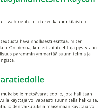
eri vaihtoehtoja ja tekee kaupunkilaisten
teutusta havainnollisesti esittää, miten
oa. On hienoa, kun eri vaihtoehtoja pystytään
llisuus paremmin ymmärtää suunnitelmia ja
ngista.
aratiedolle
ukaiselle metsävaratiedolle, jota hallitaan
lla käyttäjä voi vapaasti suunnitella hakkuita,
tä, joiden vaikutuksia maisemaan käyttäjä voi