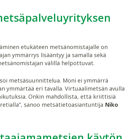
etsäpalveluyrityksen
täminen etukäteen metsänomistajalle on
ajan ymmärrys lisääntyy ja samalla sekä
etsänomistajan välillä helpottuvat.
tisoi metsäsuunnittelua. Moni ei ymmärrä
n ymmärtää eri tavalla. Virtuaalimetsän avulla
kutuksia. Onkin mahdollista, että kriittisiä
etialla”, sanoo metsätietoasiantuntija
Niko
n taajamametsien käytön