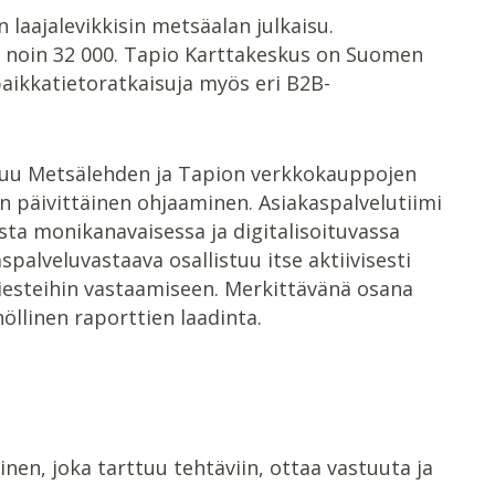
aajalevikkisin metsäalan julkaisu.
lla noin 32 000. Tapio Karttakeskus on Suomen
paikkatietoratkaisuja myös eri B2B-
luu Metsälehden ja Tapion verkkokauppojen
en päivittäinen ohjaaminen. Asiakaspalvelutiimi
ta monikanavaisessa ja digitalisoituvassa
palveluvastaava osallistuu itse aktiivisesti
-viesteihin vastaamiseen. Merkittävänä osana
öllinen raporttien laadinta.
en, joka tarttuu tehtäviin, ottaa vastuuta ja