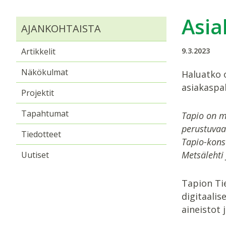
Asia
AJANKOHTAISTA
Artikkelit
9.3.2023
Näkökulmat
Haluatko 
asiakaspa
Projektit
Tapahtumat
Tapio on m
perustuvaa 
Tiedotteet
Tapio-kons
Metsälehti 
Uutiset
Tapion Tie
digitaalis
aineistot 