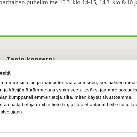
parhaiten puhelimitse 10.3. klo 14-15, 14.3. klo 8-10 ja
Tapio-konserni
Maistraatinportti 4 A
teitä
00240 Helsinki
0294 32 6000
mamme sisällön ja mainosten räätälöimiseen, sosiaalisen medi
tapio@tapio.fi
n ja kävijämäärämme analysoimiseen. Lisäksi jaamme sosiaali
alan kumppaneillemme tietoja siitä, miten käytät sivustoamme.
näitä tietoja muihin tietoihin, joita olet antanut heille tai joita 
palvelujaan.