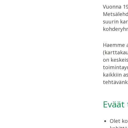
Vuonna 19
Metsälehde
suurin kar
kohderyhm
Haemme as
(karttakau
on keskei
toimintaym
kaikkiin a
tehtävänku
Eväät
Olet ko