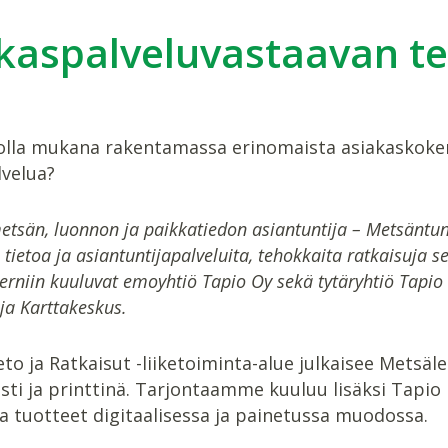
kaspalveluvastaavan t
olla mukana rakentamassa erinomaista asiakaskoke
lvelua?
etsän, luonnon ja paikkatiedon asiantuntija – Metsäntu
tietoa ja asiantuntijapalveluita, tehokkaita ratkaisuja
erniin kuuluvat emoyhtiö Tapio Oy sekä tytäryhtiö Tapi
ja Karttakeskus.
to ja Ratkaisut -liiketoiminta-alue julkaisee Metsä
esti ja printtinä. Tarjontaamme kuuluu lisäksi Tapi
ja tuotteet digitaalisessa ja painetussa muodossa.