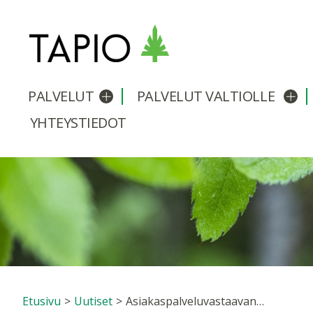
PALVELUT
PALVELUT VALTIOLLE
Avaa/sulje alavalikko
Avaa
YHTEYSTIEDOT
Etusivu
>
Uutiset
>
Asiakaspalveluvastaavan tehtävä avoinna