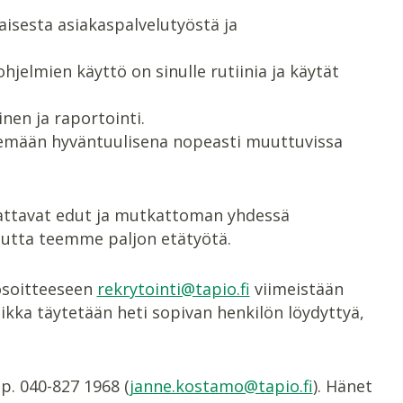
sesta asiakaspalvelutyöstä ja
-ohjelmien käyttö on sinulle rutiinia ja käytät
nen ja raportointi.
elemään hyväntuulisena nopeasti muuttuvissa
attavat edut ja mutkattoman yhdessä
 mutta teemme paljon etätyötä.
 osoitteeseen
rekrytointi@tapio.fi
viimeistään
aikka täytetään heti sopivan henkilön löydyttyä,
p. 040-827 1968 (
janne.kostamo@tapio.fi
). Hänet