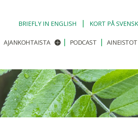
BRIEFLY IN ENGLISH
KORT PÅ SVENS
AJANKOHTAISTA
PODCAST
AINEISTOT
/sulje alavalikko
Avaa/sulje alavalikko