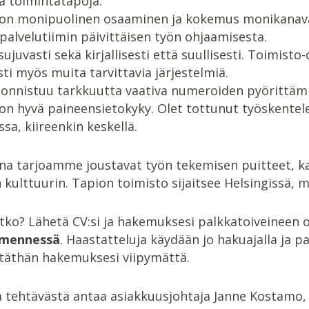
ä toimintatapoja.
 on monipuolinen osaaminen ja kokemus monikanavai
palvelutiimin päivittäisen työn ohjaamisesta.
 sujuvasti sekä kirjallisesti että suullisesti. Toimisto
ti myös muita tarvittavia järjestelmiä.
 onnistuu tarkkuutta vaativa numeroiden pyörittämi
 on hyvä paineensietokyky. Olet tottunut työskent
ssa, kiireenkin keskellä.
na tarjoamme joustavat työn tekemisen puitteet, k
kulttuurin. Tapion toimisto sijaitsee Helsingissä,
itko? Lähetä CV:si ja hakemuksesi palkkatoiveineen
 mennessä
. Haastatteluja käydään jo hakuajalla ja p
etäthän hakemuksesi viipymättä.
a tehtävästä antaa asiakkuusjohtaja Janne Kostamo, 