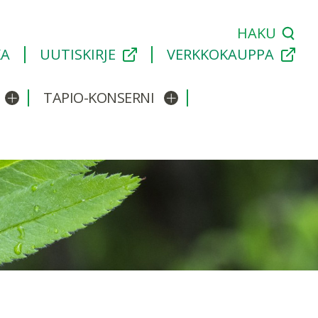
HAKU
KA
UUTISKIRJE
VERKKOKAUPPA
TAPIO-KONSERNI
Avaa/sulje alavalikko
Avaa/sulje alavalikko