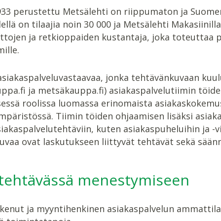
33 perustettu Metsälehti on riippumaton ja Suomen l
llä on tilaajia noin 30 000 ja Metsälehti Makasiini
ttojen ja retkioppaiden kustantaja, joka toteuttaa 
ille.
iakaspalveluvastaavaa, jonka tehtävänkuvaan kuu
ppa.fi ja metsäkauppa.fi) asiakaspalvelutiimin töid
sessä roolissa luomassa erinomaista asiakaskokemus
päristössä. Tiimin töiden ohjaamisen lisäksi asiakas
siakaspalvelutehtäviin, kuten asiakaspuheluihin ja 
vaa ovat laskutukseen liittyvät tehtävät sekä säänn
 tehtävässä menestymiseen
kenut ja myyntihenkinen asiakaspalvelun ammattilain