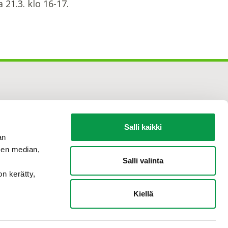
 21.3. klo 16-17.
Salli kaikki
an
sen median,
Salli valinta
on kerätty,
Kiellä
Tilaa
uutiskirje