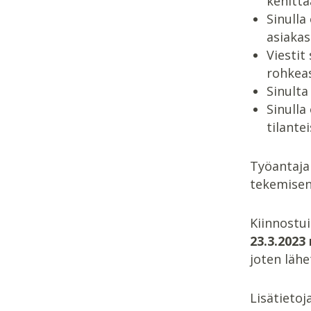
kehittä
Sinulla
asiakas
Viestit
rohkeas
Sinulta
Sinulla
tilantei
Työantaja
tekemisen 
Kiinnostu
23.3.2023
joten läh
Lisätietoj