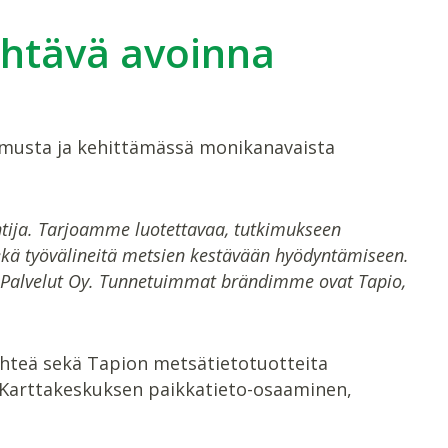
ehtävä avoinna
musta ja kehittämässä monikanavaista
ntija. Tarjoamme luotettavaa, tutkimukseen
 sekä työvälineitä metsien kestävään hyödyntämiseen.
o Palvelut Oy. Tunnetuimmat brändimme ovat Tapio,
lehteä sekä Tapion metsätietotuotteita
o Karttakeskuksen paikkatieto-osaaminen,