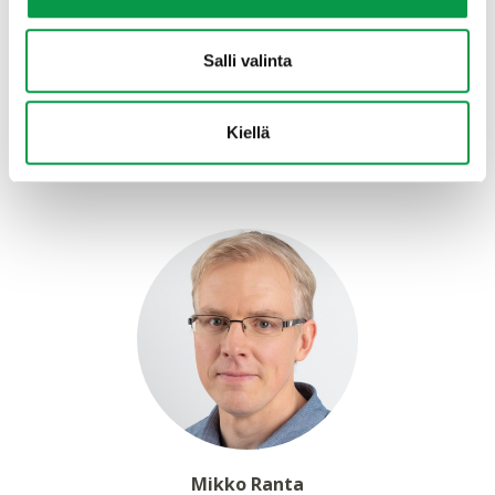
Tehtävään hakeminen
Salli valinta
Lähetä vapaamuotoinen hakemuksesi ja
ansioluettelosi palkkatoivomuksineen osoitteeseen
rekrytointi(at)tapio.fi
viimeistään 1.3.2026
.
Kiellä
Lisätietoja
Mikko Ranta