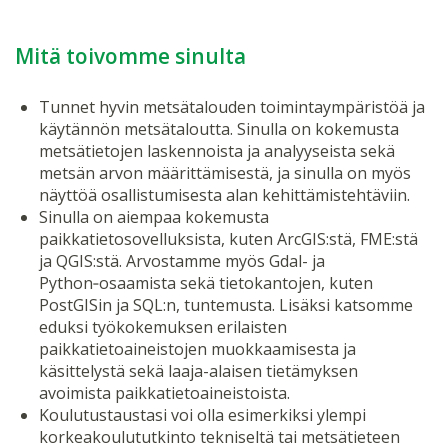
Mitä toivomme sinulta
Tunnet hyvin metsätalouden toimintaympäristöä ja
käytännön metsätaloutta. Sinulla on kokemusta
metsätietojen laskennoista ja analyyseista sekä
metsän arvon määrittämisestä, ja sinulla on myös
näyttöä osallistumisesta alan kehittämistehtäviin.
Sinulla on aiempaa kokemusta
paikkatietosovelluksista, kuten ArcGIS:stä, FME:stä
ja QGIS:stä. Arvostamme myös Gdal- ja
Python‑osaamista sekä tietokantojen, kuten
PostGISin ja SQL:n, tuntemusta. Lisäksi katsomme
eduksi työkokemuksen erilaisten
paikkatietoaineistojen muokkaamisesta ja
käsittelystä sekä laaja-alaisen tietämyksen
avoimista paikkatietoaineistoista.
Koulutustaustasi voi olla esimerkiksi ylempi
korkeakoulututkinto tekniseltä tai metsätieteen