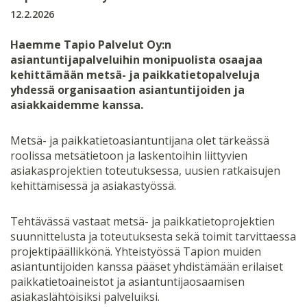
12.2.2026
Haemme Tapio Palvelut Oy:n
asiantuntijapalveluihin monipuolista osaajaa
kehittämään metsä- ja paikkatietopalveluja
yhdessä organisaation asiantuntijoiden ja
asiakkaidemme kanssa.
Metsä- ja paikkatietoasiantuntijana olet tärkeässä
roolissa metsätietoon ja laskentoihin liittyvien
asiakasprojektien toteutuksessa, uusien ratkaisujen
kehittämisessä ja asiakastyössä.
Tehtävässä vastaat metsä- ja paikkatietoprojektien
suunnittelusta ja toteutuksesta sekä toimit tarvittaessa
projektipäällikkönä. Yhteistyössä Tapion muiden
asiantuntijoiden kanssa pääset yhdistämään erilaiset
paikkatietoaineistot ja asiantuntijaosaamisen
asiakaslähtöisiksi palveluiksi.