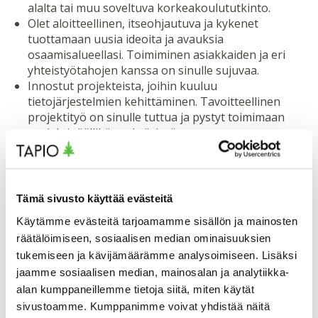
alalta tai muu soveltuva korkeakoulututkinto.
Olet aloitteellinen, itseohjautuva ja kykenet
tuottamaan uusia ideoita ja avauksia
osaamisalueellasi. Toimiminen asiakkaiden ja eri
yhteistyötahojen kanssa on sinulle sujuvaa.
Innostut projekteista, joihin kuuluu
tietojärjestelmien kehittäminen. Tavoitteellinen
projektityö on sinulle tuttua ja pystyt toimimaan
projektipäällikön tehtävissä.
Viestit sujuvasti sekä kirjallisesti että suullisesti.
Mitä tarjoamme sinulle
Tämä sivusto käyttää evästeitä
Käytämme evästeitä tarjoamamme sisällön ja mainosten
Tehtävä metsä- ja paikkatietoasiantuntijana tarjoaa
räätälöimiseen, sosiaalisen median ominaisuuksien
näköalapaikan metsien vastuullisen ja kestävän käytön
tukemiseen ja kävijämäärämme analysoimiseen. Lisäksi
kehityksessä sekä paikkatietopalvelujen tuottamisessa.
jaamme sosiaalisen median, mainosalan ja analytiikka-
Tulet osaksi metsäntuntijoiden asiantuntijatiimiä, jossa
alan kumppaneillemme tietoja siitä, miten käytät
yhdistyvät korkeatasoinen metsä- ja
sivustoamme. Kumppanimme voivat yhdistää näitä
ympäristöosaaminen, paikkatiedon hyödyntäminen