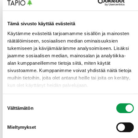
hänen metsänsä sopiva hiilikompensaatioon?
Lehto on isossa kuvassa jatkuvasta kasvatuksesta
Tämä sivusto käyttää evästeitä
Turusen kanssa eri mieltä. Lehdon mielestä jatkuva
Käytämme evästeitä tarjoamamme sisällön ja mainosten
kasvatus sopii kaikentyyppisille metsille, vaikka kaikki
eivät ole yhtä hyviä ja riskit vaihtelevat. Koska
räätälöimiseen, sosiaalisen median ominaisuuksien
hiilikompensaatiohankkeet kestävät 50 vuotta,
tukemiseen ja kävijämäärämme analysoimiseen. Lisäksi
riskialttiita kohteita ei kuitenkaan voida hyväksyä
jaamme sosiaalisen median, mainosalan ja analytiikka-
mukaan. Kohteet arvioidaan tapauskohtaisesti.
alan kumppaneillemme tietoja siitä, miten käytät
Riskialttiita kohteita ovat esimerkiksi karulla maalla
sivustoamme. Kumppanimme voivat yhdistää näitä tietoja
kasvavat ikääntyneet kuusikot.
muihin tietoihin, joita olet antanut heille tai joita on kerätty,
kun olet käyttänyt heidän palvelujaan.
Innoforin hiilikompensaatiohankkeeseen mukaan
pääsemisen edellytyksenä on, että metsät ovat
Suostumuksen
varttuneita tai päätehakkuukypsiä. Tuloja
Välttämätön
valinta
metsänomistaja saa kahdessa vaiheessa: ensimmäisen
erän heti hakkuun jälkeen ja toisen erän 5–10 vuoden
kuluessa, metsän kasvusta ja kehityksestä riippuen,
Mieltymykset
kertoo Lehto.