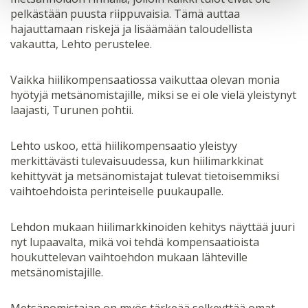
pelkästään puusta riippuvaisia. Tämä auttaa
hajauttamaan riskejä ja lisäämään taloudellista
vakautta, Lehto perustelee.
Vaikka hiilikompensaatiossa vaikuttaa olevan monia
hyötyjä metsänomistajille, miksi se ei ole vielä yleistynyt
laajasti, Turunen pohtii.
Lehto uskoo, että hiilikompensaatio yleistyy
merkittävästi tulevaisuudessa, kun hiilimarkkinat
kehittyvät ja metsänomistajat tulevat tietoisemmiksi
vaihtoehdoista perinteiselle puukaupalle.
Lehdon mukaan hiilimarkkinoiden kehitys näyttää juuri
nyt lupaavalta, mikä voi tehdä kompensaatioista
houkuttelevan vaihtoehdon mukaan lähteville
metsänomistajille.
Metsänomistajan on myös tärkeää selkeyttää omat