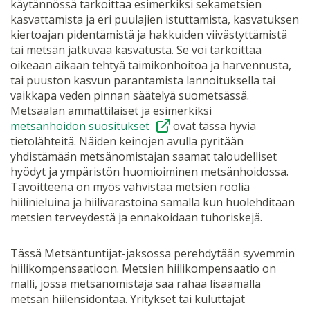
käytännössä tarkoittaa esimerkiksi sekametsien
kasvattamista ja eri puulajien istuttamista, kasvatuksen
kiertoajan pidentämistä ja hakkuiden viivästyttämistä
tai metsän jatkuvaa kasvatusta. Se voi tarkoittaa
oikeaan aikaan tehtyä taimikonhoitoa ja harvennusta,
tai puuston kasvun parantamista lannoituksella tai
vaikkapa veden pinnan säätelyä suometsässä.
Metsäalan ammattilaiset ja esimerkiksi
metsänhoidon suositukset
ovat tässä hyviä
tietolähteitä. Näiden keinojen avulla pyritään
yhdistämään metsänomistajan saamat taloudelliset
hyödyt ja ympäristön huomioiminen metsänhoidossa.
Tavoitteena on myös vahvistaa metsien roolia
hiilinieluina ja hiilivarastoina samalla kun huolehditaan
metsien terveydestä ja ennakoidaan tuhoriskejä.
Tässä Metsäntuntijat-jaksossa perehdytään syvemmin
hiilikompensaatioon. Metsien hiilikompensaatio on
malli, jossa metsänomistaja saa rahaa lisäämällä
metsän hiilensidontaa. Yritykset tai kuluttajat