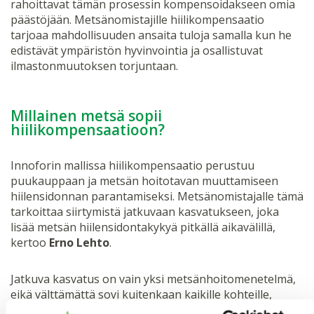
rahoittavat tämän prosessin kompensoidakseen omia
päästöjään. Metsänomistajille hiilikompensaatio
tarjoaa mahdollisuuden ansaita tuloja samalla kun he
edistävät ympäristön hyvinvointia ja osallistuvat
ilmastonmuutoksen torjuntaan.
Millainen metsä sopii
hiilikompensaatioon?
Innoforin mallissa hiilikompensaatio perustuu
puukauppaan ja metsän hoitotavan muuttamiseen
hiilensidonnan parantamiseksi. Metsänomistajalle tämä
tarkoittaa siirtymistä jatkuvaan kasvatukseen, joka
lisää metsän hiilensidontakykyä pitkällä aikavälillä,
kertoo
Erno Lehto
.
Jatkuva kasvatus on vain yksi metsänhoitomenetelmä,
eikä välttämättä sovi kuitenkaan kaikille kohteille,
Turunen kommentoi. Miten metsäomistaja tietää, onko