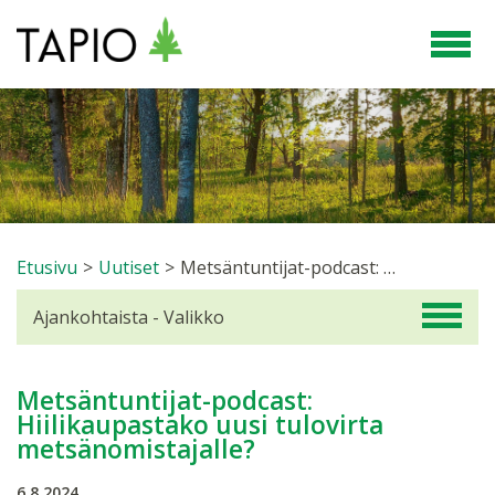
Etusivu
>
Uutiset
>
Metsäntuntijat-podcast: Hiilikaupastako uusi tulovirta metsänomistajalle?
Ajankohtaista - Valikko
Metsäntuntijat-podcast:
Hiilikaupastako uusi tulovirta
metsänomistajalle?
6.8.2024