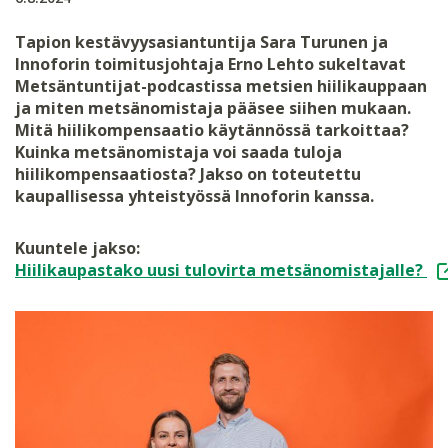
Tapion kestävyysasiantuntija Sara Turunen ja
Innoforin toimitusjohtaja Erno Lehto sukeltavat
Metsäntuntijat-podcastissa metsien hiilikauppaan
ja miten metsänomistaja pääsee siihen mukaan.
Mitä hiilikompensaatio käytännössä tarkoittaa?
Kuinka metsänomistaja voi saada tuloja
hiilikompensaatiosta? Jakso on toteutettu
kaupallisessa yhteistyössä Innoforin kanssa.
Kuuntele jakso:
Hiilikaupastako uusi tulovirta metsänomistajalle?