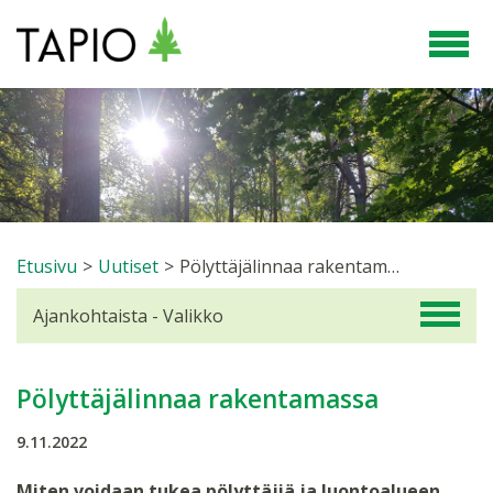
Etusivu
>
Uutiset
>
Pölyttäjälinnaa rakentamassa
Ajankohtaista - Valikko
Pölyttäjälinnaa rakentamassa
9.11.2022
Miten voidaan tukea pölyttäjiä ja luontoalueen