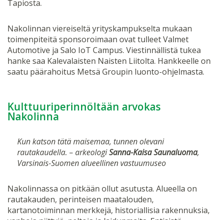
Tapiosta.
Nakolinnan viereiseltä yrityskampukselta mukaan
toimenpiteitä sponsoroimaan ovat tulleet Valmet
Automotive ja Salo IoT Campus. Viestinnällistä tukea
hanke saa Kalevalaisten Naisten Liitolta. Hankkeelle on
saatu päärahoitus Metsä Groupin luonto-ohjelmasta.
Kulttuuriperinnöltään arvokas
Nakolinna
Kun katson tätä maisemaa, tunnen olevani
rautakaudella. – arkeologi
Sanna-Kaisa Saunaluoma
,
Varsinais-Suomen alueellinen vastuumuseo
Nakolinnassa on pitkään ollut asutusta. Alueella on
rautakauden, perinteisen maatalouden,
kartanotoiminnan merkkejä, historiallisia rakennuksia,