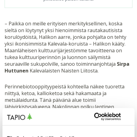
– Paikka on meille erityisen merkityksellinen, koska
sieltä on löytynyt yksi hienoimmista rautakautisista
korulöydöistä, Halikon aarre, jonka pohjalta on tehty
yksi ikonisimmista Kalevala-koruista – Halikon kääty.
Maanläheisen kulttuurijärjestömme tavoitteena on
tukea kulttuuriperinnön ja luonnon säilymistä
seuraaville sukupolville, sanoo toiminnanjohtaja
Sirpa
Huttunen
Kalevalaisten Naisten Liitosta.
Perinnebiotooppityypeistä kohteella näkee tuoretta
niittyä, ketoa, kallioketoa sekä hakamaata ja
metsälaidunta. Tänä päivänä alue toimii
lähivirkistysalueena. Nakolinnan polku (entinen
Nakolinnan luontopolku) kiertää alueella noin kahden
kilometrin lenkin.