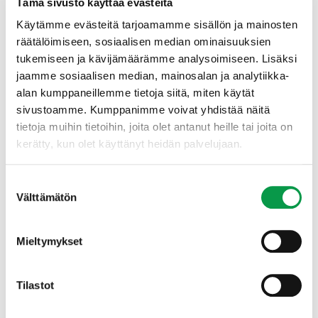
Tämä sivusto käyttää evästeitä
Monimuotoisuudelle ja pölyttäjille tukea
luonnonhoidolla
Käytämme evästeitä tarjoamamme sisällön ja mainosten
räätälöimiseen, sosiaalisen median ominaisuuksien
tukemiseen ja kävijämäärämme analysoimiseen. Lisäksi
Projekti aloitettiin syyskuussa, kun hankeryhmä kävi
kartoittamassa kohteen. Alue on pääosin ollut
jaamme sosiaalisen median, mainosalan ja analytiikka-
hoitamatta viimeiset kymmenen vuotta, mutta siellä on
alan kumppaneillemme tietoja siitä, miten käytät
säilynyt suhteellisen hyvin perinnebiotooppien
sivustoamme. Kumppanimme voivat yhdistää näitä
luontotyyppejä ja niiden kasvilajistoa.
tietoja muihin tietoihin, joita olet antanut heille tai joita on
kerätty, kun olet käyttänyt heidän palvelujaan.
– Nakolinnan alueen metsä ja
perinnebiotooppiympäristö rakennetun alueen
Suostumuksen
välittömässä läheisyydessä on tärkeä kohde osana
Välttämätön
valinta
Salon alueen elinympäristönverkostoa ja siksi sen
hoidolla ja luontoarvojen säilyttämisellä voidaan
saavuttaa merkittäviä hyötyjä myös laajemmin kuin
Mieltymykset
vain kyseisellä hoidettavaksi ehdotetulla luontoalueella,
toteaa ylitarkastaja
Salli Uljas
Varsinais-Suomen ELY-
keskuksesta.
Tilastot