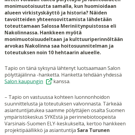
monimuotoisuutta samalla, kun huomioidaan
alueen virkistyskäyttö ja historia? Näiden
tavoitteiden yhteensovittamista lähdetään
toteuttamaan Salossa Meriniitynpuistossa eli
Nakolinnassa. Hankkeen myötä
monimuotoisuudeltaan ja kulttuuriperinnöltään
arvokas Nakolinna saa hoitosuunnitelman ja
toteutuksen noin 10 hehtaarin alueelle.
Tapio on tänä syksynä lähtenyt luotsaamaan Salon
pölyttäjälinna -hanketta. Hanketta tehdään yhdessä
Salon kaupungin
kanssa.
– Tapio on vastuussa kohteen luonnonhoidon
suunnittelusta ja toteutuksen valvonnasta. Tärkeää
asiantuntijatukea saamme pölyttäjien osalta Suomen
ympäristökeskus SYKEstä ja perinnebiotoopeista
Varsinais-Suomen ELY-keskukselta, kertoo hankkeen
projektipäällikkö ja asiantuntija
Sara Turunen