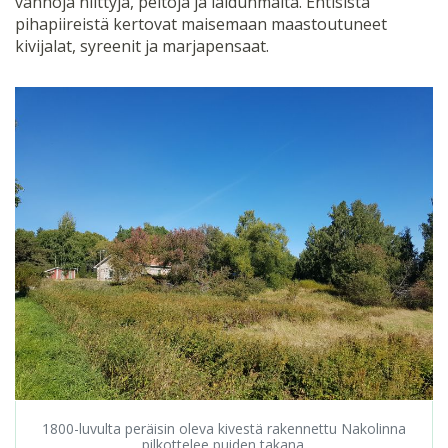
vanhoja niittyjä, peltoja ja laidunmaita. Entisistä
pihapiireistä kertovat maisemaan maastoutuneet
kivijalat, syreenit ja marjapensaat.
1800-luvulta peräisin oleva kivestä rakennettu Nakolinna
pilkottelee puiden takana.