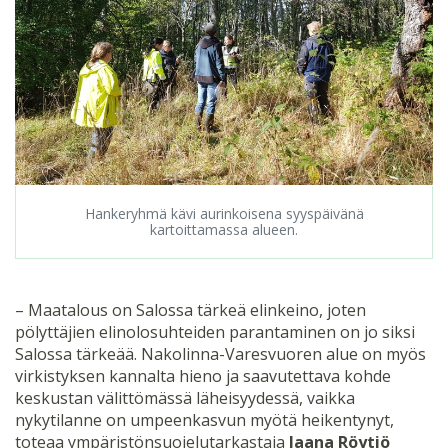
Hankeryhmä kävi aurinkoisena syyspäivänä
kartoittamassa alueen.
– Maatalous on Salossa tärkeä elinkeino, joten
pölyttäjien elinolosuhteiden parantaminen on jo siksi
Salossa tärkeää. Nakolinna-Varesvuoren alue on myös
virkistyksen kannalta hieno ja saavutettava kohde
keskustan välittömässä läheisyydessä, vaikka
nykytilanne on umpeenkasvun myötä heikentynyt,
toteaa ympäristönsuojelutarkastaja
Jaana Röytiö