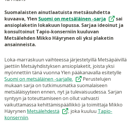
Suomalaisten ainutlaatuista metsäsuhdetta
kuvaava, Ylen
Suomi on metsäläinen -sarja
sai
ansioplaketin lokakuun lopussa. Sarjaa ideoinut ja
konsultoinut Tapio-konserniin kuuluvan
Metsälehden Mikko Häyrynen oli yksi plaketin
ansainneista.
Loka-marraskuun vaihteessa järjestetyillä Metsäpäivillä
jaettiin Metsäyhdistyksen ansioplaketit, joista yksi
myönnettiin tänä vuonna Ylen pääkanavalla esitetylle
Suomi on metsäläinen -sarjalle.
Perustelujen
mukaan sarja on tutkimusmatka suomalaiseen
metsäläisyyteen ennen, nyt ja tulevaisuudessa. Sarjan
syntyyn ja toteuttamiseen on ollut vahvasti
vaikuttamassa kehittämispäällikkö ja toimittaja Mikko
Häyrynen
Metsälehdestä
, joka kuuluu
Tapio-
konserniin
.