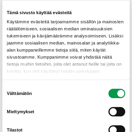
pohtimaan uudestaan asioita, jotka luulin
tietäväni perin pohjin. Meillä suomalaisilla on
Tämä sivusto käyttää evästeitä
viha-rakkaussuhde metsään, mutta palaamme
Käytämme evästeitä tarjoamamme sisällön ja mainosten
sinne aina hädän hetkellä”, toteaa Häyrynen.
räätälöimiseen, sosiaalisen median ominaisuuksien
tukemiseen ja kävijämäärämme analysoimiseen. Lisäksi
Metsä on osa kansallista
jaamme sosiaalisen median, mainosalan ja analytiikka-
identiteettiämme ja siitä kannattaa
alan kumppaneillemme tietoja siitä, miten käytät
puhua
sivustoamme. Kumppanimme voivat yhdistää näitä
tietoja muihin tietoihin, joita olet antanut heille tai joita on
Sarja osoittaa läpileikkauksena sen, että myönnämme
kerätty, kun olet käyttänyt heidän palvelujaan.
ja tunnustamme metsän olevan osa kansallista
identiteettiämme.
Suostumuksen
Välttämätön
valinta
”Oli todella hienoa olla tekemässä televisiosarjaa
metsän merkityksestä suomalaisille. Mielestäni
Mieltymykset
Suomen kulttuurin suuret ja vaikuttavat asiat,
mihin metsäalan katson olennaisesti kuuluvan,
tulee kertoa uudestaan joka sukupolvelle”,
Tilastot
painottaa Häyrynen.