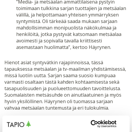
”Media- ja metsäalan ammattilaisena pystyin
toimimaan tulkkina sarjan tuottajien ja metsäalan
välillä, ja helpottamaan yhteisen ymmärryksen
syntymistä. Oli tärkeää saada mukaan sarjaan
mahdollisimman monipuolista näkökulmaa ja
henkilöitä, jotka pystyvät katsomaan metsäalaa
avoimesti ja sopivalla tavalla kriittisesti
asemastaan huolimatta”, kertoo Häyrynen.
Hienot asiat syntyvätkin rajapinnoissa, tässä
tapauksessa metsäalan ja tv-maailman yhdistämisessä,
missä luotiin uutta. Sarjan saama suosio kumpuaa
varmasti osaltaan tästä kahden kohtaamisesta sekä
tasapuolisuuden ja puolueettomuuden tavoittelusta.
Suomalaisten metsäsuhde on ainutlaatuinen ja myös
hyvin yksilöllinen. Häyrynen oli tuomassa sarjaan
vahvaa metsäalan tuntemusta ja eri tulokulmia.
”Sarjan tekeminen opetti myös itselleni uutta
metsäalasta ja jouduinkin välillä lujille ja