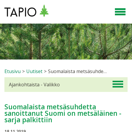
Etusivu
>
Uutiset
>
Suomalaista metsäsuhdetta sanoittanut Suomi on metsäläinen -sarja palkittiin
Ajankohtaista - Valikko
Suomalaista metsäsuhdetta
sanoittanut Suomi on metsäläinen -
sarja palkittiin
18.11.2019