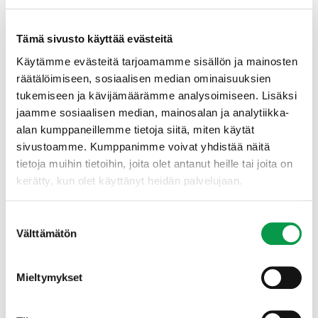
Aina tukee vastaukset ajallaan, hyvin hoidettu
asiakaspalvelu.
Tämä sivusto käyttää evästeitä
Yhteistyö sujunut mutkattomasti.
Käytämme evästeitä tarjoamamme sisällön ja mainosten
räätälöimiseen, sosiaalisen median ominaisuuksien
Sektorimme hyvä tuntemus ja monipuoliset
tukemiseen ja kävijämäärämme analysoimiseen. Lisäksi
palvelut.
jaamme sosiaalisen median, mainosalan ja analytiikka-
alan kumppaneillemme tietoja siitä, miten käytät
sivustoamme. Kumppanimme voivat yhdistää näitä
tietoja muihin tietoihin, joita olet antanut heille tai joita on
kerätty, kun olet käyttänyt heidän palvelujaan.
Asiakkaiden kokemus tiedon ja
palvelujen riippumattomuudesta on
korkealla tasolla
Suostumuksen
Välttämätön
valinta
Tutkimuksessa kartoitettiin nyt myös asiakkaiden
näkemystä Tapion ja Metsälehden kyvystä tuottaa
Mieltymykset
riippumatonta tietoa ja asiantuntijapalveluja. 84 %
vastanneista piti kykyä hyvänä tai erittäin hyvänä.