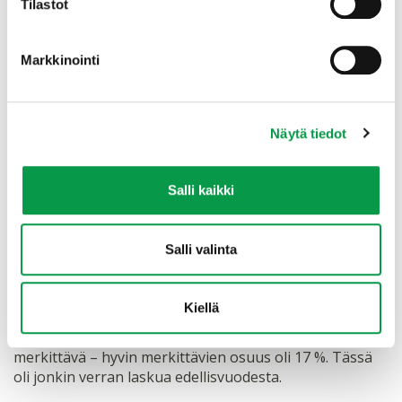
Tilastot
Avoimet kommentit valottivat näkemyksiä hyvin
monipuolisesti:
Markkinointi
”Puolueetonta tutkittua tietoa, ei minkään ideologian
takana.”
”Asiantuntevaa, ulkopuolinen ja riippumaton.”
Näytä tiedot
”Heidän roolinsa asiantuntijaorganisaationa ja
tutkimustyön hyödyntäminen, ovat onnistuneet siinä
hyvin.”
Salli kaikki
”Tapiolla pitkät perinteet ja asiantuntijarooli”
”Tapio on itsenäinen toimija, ei suoraa taloudellista
Salli valinta
intressiä sen tiedon tuottamisessa.”
”He ovat eri organisaatioista riippumaton toimija.”
Kiellä
Vastaajista 75 % katsoo, että Tapion kyky tuottaa
lisäarvoa metsäbiotalouteen on vähintäänkin
merkittävä – hyvin merkittävien osuus oli 17 %. Tässä
oli jonkin verran laskua edellisvuodesta.