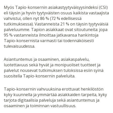
Myös Tapio-konsernin asiakastyytyväisyysindeksi (CSI)
eli täysin ja hyvin tyytyväisten osuus kaikista vastaajista
vahvistui, ollen nyt 86 % (72 % edellisessä
tutkimuksessa). Vastanneista 21 % on täysin tyytyväisiä
palveluumme. Tapion asiakkaat ovat sitoutuneita: jopa
95 % vastanneista ilmoittaa jatkavansa hankintoja
Tapio-konsernista varmasti tai todennäköisesti
tulevaisuudessa.
Asiantuntemus ja osaaminen, asiakaspalvelu,
luotettavuus sekä hyvät ja monipuoliset tuotteet ja
palvelut nousevat tutkimuksen tuloksissa esiin syinä
suositella Tapio-konsernin palveluita.
Tapio-konsernin vahvuuksina erottuvat henkilöstön
kyky kuunnella ja ymmärtää asiakkaiden tarpeita, kyky
tarjota digitaalisia palveluja sekä asiantuntemus ja
osaaminen ja toiminnan vastuullisuus.