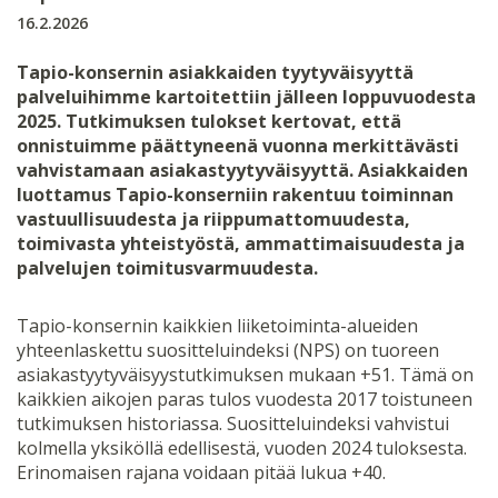
16.2.2026
Tapio-konsernin asiakkaiden tyytyväisyyttä
palveluihimme kartoitettiin jälleen loppuvuodesta
2025. Tutkimuksen tulokset kertovat, että
onnistuimme päättyneenä vuonna merkittävästi
vahvistamaan asiakastyytyväisyyttä. Asiakkaiden
luottamus Tapio-konserniin rakentuu toiminnan
vastuullisuudesta ja riippumattomuudesta,
toimivasta yhteistyöstä, ammattimaisuudesta ja
palvelujen toimitusvarmuudesta.
Tapio-konsernin kaikkien liiketoiminta-alueiden
yhteenlaskettu suositteluindeksi (NPS) on tuoreen
asiakastyytyväisyystutkimuksen mukaan +51. Tämä on
kaikkien aikojen paras tulos vuodesta 2017 toistuneen
tutkimuksen historiassa. Suositteluindeksi vahvistui
kolmella yksiköllä edellisestä, vuoden 2024 tuloksesta.
Erinomaisen rajana voidaan pitää lukua +40.