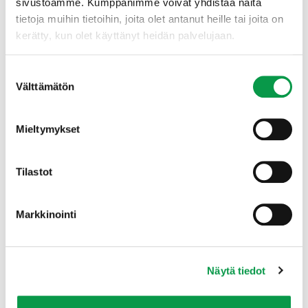
sivustoamme. Kumppanimme voivat yhdistää näitä
Jyväskylän yliopiston yhteenliittymä.
tietoja muihin tietoihin, joita olet antanut heille tai joita on
kerätty, kun olet käyttänyt heidän palvelujaan.
“On tärkeää kehittää menetelmiä, joilla
esimerkiksi luonto- ja virkistysarvot saadaan
Suostumuksen
kytkettyä entistä tiiviimmin ja yhteismitallisemmin
Välttämätön
valinta
metsänomistajien päätöksentekoon”, kertoo
hankkeesta Tapiossa vastaava Mikko
Lumperoinen.
Mieltymykset
mmm.fi - Kansallinen metsästrategia
Tilastot
Markkinointi
Näytä tiedot