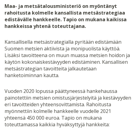
Maa- ja metsätalousministeriö on myöntänyt
rahoitusta kolmelle kansallista metsästrategiaa
edistävälle hankkeelle. Tapio on mukana kaikissa
hankkeissa yhtenä toteuttajana.
Kansallisella metsästrategialla pyritään edistämään
Suomen metsien aktiivista ja monipuolista käyttöä.
Lisäksi tavoitteena on muun muassa metsien hoidon ja
käytön kokonaiskestävyyden edistäminen. Kansallisen
metsästrategian tavoitteita jalkautetaan
hanketoiminnan kautta.
Vuoden 2020 lopussa päättyneessä hankehaussa
painotettiin metsien omistusjärjestelyitä ja kestävyyden
eri tavoitteiden yhteensovittamista. Rahoitusta
myönnettiin kolmelle hankkeelle vuodelle 2021
yhteensä 450 000 euroa. Tapio on mukana
toteuttamassa kaikkia hyväksyttyjä hankkeita: