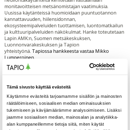
monitavoitteisen metsänomistajan vaatimuksia.
Uusissa käytänteissä huomioidaan puuntuotannon
kannattavuuden, hiilensidonnan,
ekosysteemipalveluiden tuottamisen, luontomatkailun
ja kulttuuripalveluiden näkökulmat. Hanke toteutetaan
Lapin AMK:n, Suomen metsäkeskuksen,
Luonnonvarakeskuksen ja Tapion
yhteistyönä.
Tapiossa hankkeesta vastaa Mikko
Lumperoinen.
Tavoitteiden yhteensovittaminen metsien hoidon
ja käytön päätöksenteossa
-hankkeessa tuotetaan
ehdotus siitä, miten ekologinen, sosiaalinen ja
Tämä sivusto käyttää evästeitä
kulttuurinen kestävyys voidaan kuvata metsänhoidon
Käytämme evästeitä tarjoamamme sisällön ja mainosten
päätöstukisovelluksissa yhteismitallisesti taloudellisen
räätälöimiseen, sosiaalisen median ominaisuuksien
kestävyyden mittareiden kanssa siten, että
tukemiseen ja kävijämäärämme analysoimiseen. Lisäksi
metsänomistaja pystyy vertailemaan em. tekijöitä
metsän hoito- ja käyttöpäätöksiä tehdessään.
jaamme sosiaalisen median, mainosalan ja analytiikka-
Ehdotuksen menetelmäksi tuottaa Tapion, Simosolin,
alan kumppaneillemme tietoja siitä, miten käytät
Luonnonvarakeskuksen, Helsingin yliopiston ja