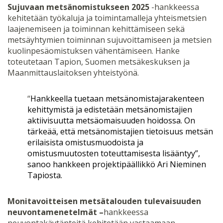
Sujuvaan metsänomistukseen 2025
-hankkeessa
kehitetään työkaluja ja toimintamalleja yhteismetsien
laajenemiseen ja toiminnan kehittämiseen sekä
metsäyhtymien toiminnan sujuvoittamiseen ja metsien
kuolinpesäomistuksen vähentämiseen. Hanke
toteutetaan Tapion, Suomen metsäkeskuksen ja
Maanmittauslaitoksen yhteistyönä.
“
Hankkeella tuetaan metsänomistajarakenteen
kehittymistä ja edistetään metsänomistajien
aktiivisuutta metsäomaisuuden hoidossa. On
tärkeää, että metsänomistajien tietoisuus metsän
erilaisista omistusmuodoista ja
omistusmuutosten toteuttamisesta lisääntyy”,
sanoo hankkeen projektipäällikkö Ari Nieminen
Tapiosta.
Monitavoitteisen metsätalouden tulevaisuuden
neuvontamenetelmät –
hankkeessa
neuvontakäytänteitä kehitetään vastaamaan