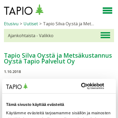
Etusivu
>
Uutiset
>
Tapio Silva Oy:stä ja Metsäkustannus Oy:stä Tapio Palvelut Oy
Ajankohtaista - Valikko
Tapio Silva Oy:stä ja Metsäkustannus
Oy:stä Tapio Palvelut Oy
1.10.2018
Tapio Silva Oy on sulautunut sisaryhtiöönsä
Metsäkustannus Oy:hyn 1.10.2018. Sulautumisen
jälkeen molempien yhtiöiden toiminta jatkuu nimellä
Tapio Palvelut Oy. Sulautumisen yhteydessä Tapio Silva
Tämä sivusto käyttää evästeitä
Oy:n y-tunnus poistuu ja yritys lakkaa olemasta.
Metsäkustannus Oy:n osalta sulautuminen tarkoittaa
Käytämme evästeitä tarjoamamme sisällön ja mainosten