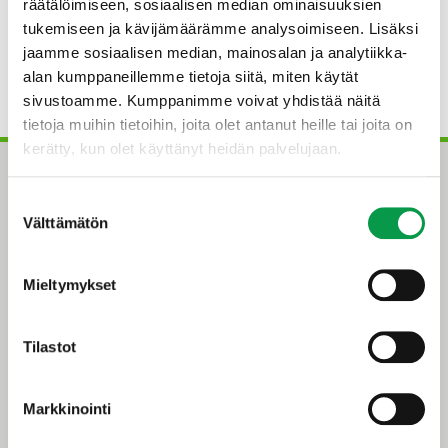
vain yhtiön nimen muutosta.
räätälöimiseen, sosiaalisen median ominaisuuksien
tukemiseen ja kävijämäärämme analysoimiseen. Lisäksi
Toimintamme jatkuu muutoksista huolimatta täysin
jaamme sosiaalisen median, mainosalan ja analytiikka-
samanlaisena ja yhteyshenkilönne sekä heidän
alan kumppaneillemme tietoja siitä, miten käytät
yhteystietonsa pysyvät ennallaan.
sivustoamme. Kumppanimme voivat yhdistää näitä
tietoja muihin tietoihin, joita olet antanut heille tai joita on
kerätty, kun olet käyttänyt heidän palvelujaan.
Suostumuksen
Välttämätön
valinta
Mieltymykset
Tapio-konserni
Tilastot
Maistraatinportti 4 A
00240 Helsinki
Markkinointi
0294 32 6000