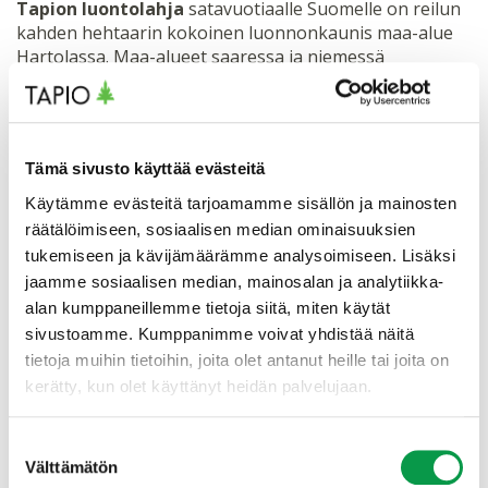
Tapion luontolahja
satavuotiaalle Suomelle on reilun
kahden hehtaarin kokoinen luonnonkaunis maa-alue
Hartolassa. Maa-alueet saaressa ja niemessä
laajentavat olemassa olevaa luonnonsuojelualuetta.
Tämä sivusto käyttää evästeitä
Käytämme evästeitä tarjoamamme sisällön ja mainosten
räätälöimiseen, sosiaalisen median ominaisuuksien
tukemiseen ja kävijämäärämme analysoimiseen. Lisäksi
jaamme sosiaalisen median, mainosalan ja analytiikka-
alan kumppaneillemme tietoja siitä, miten käytät
sivustoamme. Kumppanimme voivat yhdistää näitä
tietoja muihin tietoihin, joita olet antanut heille tai joita on
kerätty, kun olet käyttänyt heidän palvelujaan.
Suostumuksen
Välttämätön
valinta