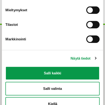
Mieltymykset
Tilastot
Markkinointi
Näytä tiedot
Tapio-konserni
Salli kaikki
Maistraatinportti 4 A
00240 Helsinki
Salli valinta
0294 32 6000
tapio@tapio.fi
Kiellä