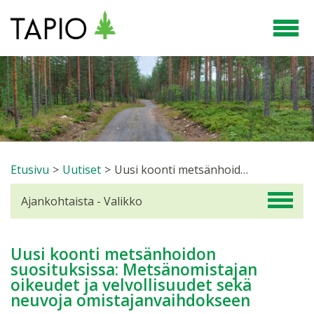
Etusivu
>
Uutiset
>
Uusi koonti metsänhoidon suosituksissa: Metsänomistajan oikeudet ja velvollisuudet sekä neuvoja omistajanvaihdokseen
Ajankohtaista - Valikko
Uusi koonti metsänhoidon
suosituksissa: Metsänomistajan
oikeudet ja velvollisuudet sekä
neuvoja omistajanvaihdokseen