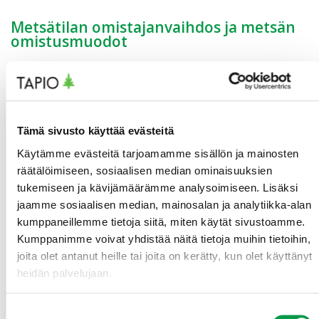
Metsätilan omistajanvaihdos ja metsän
omistusmuodot
Metsätilan omistajanvaihdokseen on omistajan
elinaikana useita toteutustapoja, kuten kauppa ja
lahjanluonteinen kauppa. Metsää voi omistaa yksin tai
yhdessä. Omistusmuoto vaikuttaa muun muassa
Tämä sivusto käyttää evästeitä
päätöksenteon malleihin. Vaihtoehtoja voi nyt vertailla
Käytämme evästeitä tarjoamamme sisällön ja mainosten
yleisellä tasolla metsänhoidon suosituksiin koottujen
tietojen avulla.
räätälöimiseen, sosiaalisen median ominaisuuksien
tukemiseen ja kävijämäärämme analysoimiseen. Lisäksi
jaamme sosiaalisen median, mainosalan ja analytiikka-alan
Onnistunut metsätilan omistusjärjestely ja
kumppaneillemme tietoja siitä, miten käytät sivustoamme.
verovaikutusten hallinta edellyttää hyvää juridista
tietämystä. Toteutukseen on hyvä hankkia
Kumppanimme voivat yhdistää näitä tietoja muihin tietoihin,
asiantuntija-apua. Lisätietoa metsätilan
joita olet antanut heille tai joita on kerätty, kun olet käyttänyt
omistajanvaihdoksiin on saatavissa mm. Suomen
heidän palvelujaan.
metsäkeskuksen verkkosivuilta.
Suostumuksen