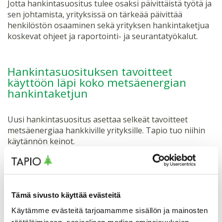
Jotta hankintasuositus tulee osaksi päivittäistä työtä ja
sen johtamista, yrityksissä on tärkeää päivittää
henkilöstön osaaminen sekä yrityksen hankintaketjua
koskevat ohjeet ja raportointi- ja seurantatyökalut.
Hankintasuosituksen tavoitteet
käyttöön läpi koko metsäenergian
hankintaketjun
Uusi hankintasuositus asettaa selkeät tavoitteet
metsäenergiaa hankkiville yrityksille. Tapio tuo niihin
käytännön keinot.
Tapio Palvelut Oy tarjoaa energiapuun käyttäjille sekä
hankintaketjun toimijoille monipuolista tukea
suosituksen haltuunottoon:
Tämä sivusto käyttää evästeitä
Etä- ja maastokoulutukset henkilöstön ja
Käytämme evästeitä tarjoamamme sisällön ja mainosten
urakoitsijoiden kouluttamiseksi