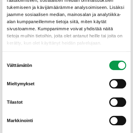
räätälöimiseen, sosiaalisen median ominaisuuksien
monimuotoisuustoimien käytäntöihin.
tukemiseen ja kävijämäärämme analysoimiseen. Lisäksi
Käsiteltävinä aiheina esimerkiksi:
jaamme sosiaalisen median, mainosalan ja analytiikka-
Monimuotoisuus käytännössä: mitä ja miten?
alan kumppaneillemme tietoja siitä, miten käytät
Luonnonhoidon keinojen hyödyntäminen,
sivustoamme. Kumppanimme voivat yhdistää näitä
esimerkkeinä sekapuustoisuus, säästöpuut,
tietoja muihin tietoihin, joita olet antanut heille tai joita on
lahopuut ja suojatiheiköt
Tehtäväroolien mukaiset vastuut
kerätty, kun olet käyttänyt heidän palvelujaan.
Riippumattomat laadunarvioinnit työmaille ja
toimitusketjun toimittajille:
Suostumuksen
Hankintasopimusten toteutuminen
Välttämätön
valinta
Monimuotoisuustoimien toteutuminen
maastossa: kehitysehdotukset ja dokumentointi
Energiahakkuukohteiden laadun arviointi
Mieltymykset
Toimitusketjun vastuullisuuden seuranta
Konsultointipalvelut:
Vastuullisuusraportoinnin analyysit ja aineistot
Tilastot
Omavalvonnan rakentaminen ja kehittäminen
Vaikutusten arviointi
Markkinointi
Ohjeistusten päivitys ja tukimateriaali
Viestintätuki asiakas- ja sidosryhmäviestintään