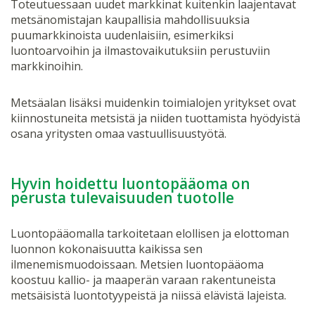
Toteutuessaan uudet markkinat kuitenkin laajentavat
metsänomistajan kaupallisia mahdollisuuksia
puumarkkinoista uudenlaisiin, esimerkiksi
luontoarvoihin ja ilmastovaikutuksiin perustuviin
markkinoihin.
Metsäalan lisäksi muidenkin toimialojen yritykset ovat
kiinnostuneita metsistä ja niiden tuottamista hyödyistä
osana yritysten omaa vastuullisuustyötä.
Hyvin hoidettu luontopääoma on
perusta tulevaisuuden tuotolle
Luontopääomalla tarkoitetaan elollisen ja elottoman
luonnon kokonaisuutta kaikissa sen
ilmenemismuodoissaan. Metsien luontopääoma
koostuu kallio- ja maaperän varaan rakentuneista
metsäisistä luontotyypeistä ja niissä elävistä lajeista.