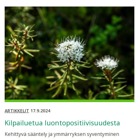
ARTIKKELIT
17.9.2024
Kilpailuetua luontopositiivisuudesta
Kehittyvä sääntely ja ymmärryksen syventyminen