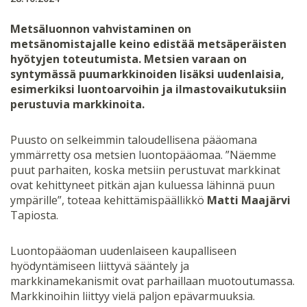
Metsäluonnon vahvistaminen on
metsänomistajalle keino edistää metsäperäisten
hyötyjen toteutumista. Metsien varaan on
syntymässä puumarkkinoiden lisäksi uudenlaisia,
esimerkiksi luontoarvoihin ja ilmastovaikutuksiin
perustuvia markkinoita.
Puusto on selkeimmin taloudellisena pääomana
ymmärretty osa metsien luontopääomaa. ”Näemme
puut parhaiten, koska metsiin perustuvat markkinat
ovat kehittyneet pitkän ajan kuluessa lähinnä puun
ympärille”, toteaa kehittämispäällikkö
Matti Maajärvi
Tapiosta.
Luontopääoman uudenlaiseen kaupalliseen
hyödyntämiseen liittyvä sääntely ja
markkinamekanismit ovat parhaillaan muotoutumassa.
Markkinoihin liittyy vielä paljon epävarmuuksia.