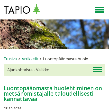
Etusivu
>
Artikkelit
>
Luontopääomasta huolehtiminen on metsänomistajalle taloudellisesti kannattavaa
Ajankohtaista - Valikko
Luontopääomasta huolehtiminen on
metsänomistajalle taloudellisesti
kannattavaa
28.10.2024