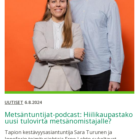
UUTISET
6.8.2024
Metsäntuntijat-podcast: Hiilikaupastako
uusi tulovirta metsänomistajalle?
Tapion kestävyysasiantuntija Sara Turunen ja
Innoforin toimitusjohtaja Erno Lehto sukeltavat