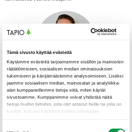
Tämä sivusto käyttää evästeitä
Käytämme evästeitä tarjoamamme sisällön ja mainosten
räätälöimiseen, sosiaalisen median ominaisuuksien
tukemiseen ja kävijämäärämme analysoimiseen. Lisäksi
Matti Maajärvi
jaamme sosiaalisen median, mainosalan ja analytiikka-
Kehittämispäällikkö
alan kumppaneillemme tietoja siitä, miten käytät
matti.maajarvi(at)tapio.fi
sivustoamme. Kumppanimme voivat yhdistää näitä
+358 29 432 6080
tietoja muihin tietoihin, joita olet antanut heille tai joita on
kerätty, kun olet käyttänyt heidän palvelujaan.
Ota yhteyttä, niin kerromme lisää
Suostumuksen