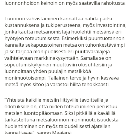
luonnonhoidon keinoin on myös saatavilla rahoitusta.
Luonnon vahvistaminen kannattaa nähdä paitsi
kustannuksena ja tukiperusteena, myös investointina,
jonka kautta metsänomistaja huolehtii metsänsä eri
hyötyjen toteutumisesta. Esimerkiksi puuntuotannon
kannalta sekapuustoinen metsä on tuhonkestävämpi
ja se tarjoaa monipuolisesti eri puutavaralajeja
vaihtelevaan markkinakysyntään. Samalla se on
sopeutumiskykyinen muuttuviin olosuhteisiin ja
luonnoltaan yhden puulajin metsikköä
monimuotoisempi. Tällainen terve ja hyvin kasvava
metsä myös sitoo ja varastoi hiiltä tehokkaasti.
”Yhteistä kaikille metsiin liittyville tavoitteille ja
odotuksille on, että niiden toteutuminen perustuu
metsien luontopääomaan. Siksi pitkällä aikavälillä
tarkasteltuna metsäluonnon monimuotoisuudesta
huolehtiminen on myös taloudellisesti ajatellen
kannattavaa”, sanoo Maajärvi.