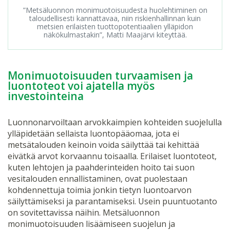
”Metsäluonnon monimuotoisuudesta huolehtiminen on
taloudellisesti kannattavaa, niin riskienhallinnan kuin
metsien erilaisten tuottopotentiaalien ylläpidon
näkökulmastakin”, Matti Maajärvi kiteyttää.
Monimuotoisuuden turvaamisen ja
luontoteot voi ajatella myös
investointeina
Luonnonarvoiltaan arvokkaimpien kohteiden suojelulla
ylläpidetään sellaista luontopääomaa, jota ei
metsätalouden keinoin voida säilyttää tai kehittää
eivätkä arvot korvaannu toisaalla. Erilaiset luontoteot,
kuten lehtojen ja paahderinteiden hoito tai suon
vesitalouden ennallistaminen, ovat puolestaan
kohdennettuja toimia jonkin tietyn luontoarvon
säilyttämiseksi ja parantamiseksi. Usein puuntuotanto
on sovitettavissa näihin. Metsäluonnon
monimuotoisuuden lisäämiseen suojelun ja