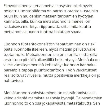
Elinvoimainen ja terve metsäekosysteemi eli hyvin
hoidettu luontopääoma on paras tuotantoalusta niin
puun kuin muidenkin metsien tarjoamien hyötyjen
kannalta. Sillä, kuinka metsäluonnolla menee, on
ratkaiseva merkitys riippumatta siitä, mitä kautta
metsänomaisuuden tuottoa halutaan saada.
Luonnon tuotantokoneiston rapautuminen on riski
paitsi luonnolle itselleen, myös metsiin perustuvalle
tuotannolle. Metsäluonnon tila on monilla mittareilla
arvioituna pitkällä aikavälillä heikentynyt. Metsäala on
viime vuosikymmeninä kehittänyt luonnon kannalta
parempia tapoja puuntuotantoon. Työn vaikutukset
realisoituvat viiveellä, mutta positiivisia merkkejä on jo
nähtävissä.
Metsäluonnon vahvistaminen on metsänomistajalle
keino edistää metsästä saatavia hyötyjä. Talousmetsien
luonnonhoito on osa jokapäiväistä metsätaloutta. Sen