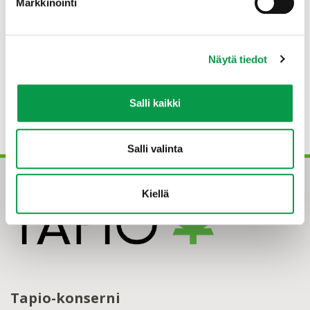
Lehtoviita, J. 2016. Biotalous maakunnissa.
Markkinointi
Tapion raportteja nro 8.
© Tapio Oy
Näytä tiedot
ISSN 2342-804X (pdf)
Salli kaikki
ISBN 978-952-5632-36-1
Salli valinta
Kiellä
Tapio-konserni