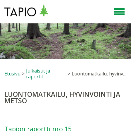
Julkaisut ja
Etusivu
>
>
Luontomatkailu, hyvinvointi ja METSO
raportit
LUONTOMATKAILU, HYVINVOINTI JA
METSO
Tapion raportti nro 15