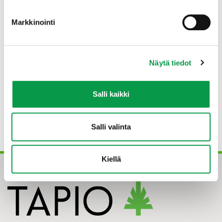
METSO
Markkinointi
Matila, A., Arnkil, N. & Saaristo, L. 2016.
Luontomatkailu, hyvinvointi ja METSO. Tapion
raportteja nro 15.
Näytä tiedot
© Tapio Oy
Salli kaikki
ISSN 2342-804X (pdf)
ISBN 978-952-5632-46-0
Salli valinta
Kiellä