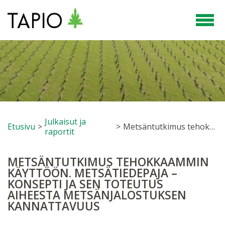
Julkaisut ja
Etusivu
>
>
Metsäntutkimus tehokkaammin käyttöön. Metsätiedepaja – konsepti ja sen toteutus aiheesta Metsänjalostuksen kannattavuus
raportit
METSÄNTUTKIMUS TEHOKKAAMMIN
KÄYTTÖÖN. METSÄTIEDEPAJA –
KONSEPTI JA SEN TOTEUTUS
AIHEESTA METSÄNJALOSTUKSEN
KANNATTAVUUS