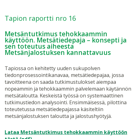
Tapion raportti nro 16
Metsäntutkimus tehokkaammin
käyttöön. Metsätiedepaja – konsepti ja
sen toteutus aiheesta
Metsänjalostuksen kannattavuus
Tapiossa on kehitetty uuden sukupolven
tiedonprosessointikanavaa, metsätiedepajaa, jossa
tavoitteena on saada tutkimustulokset aiempaa
nopeammin ja tehokkaammin palvelemaan käytännön
metsätaloutta. Keskeistä työssä on systemaattinen
tutkimustiedon analysointi. Ensimmäisessä, pilottina
toteutetussa metsätiedepajassa käsiteltiin
metsänjalostuksen taloutta ja jalostushyötyjä.
Lataa Metsäntutkimus tehokkaammin käyttöön
tästä (pdf)