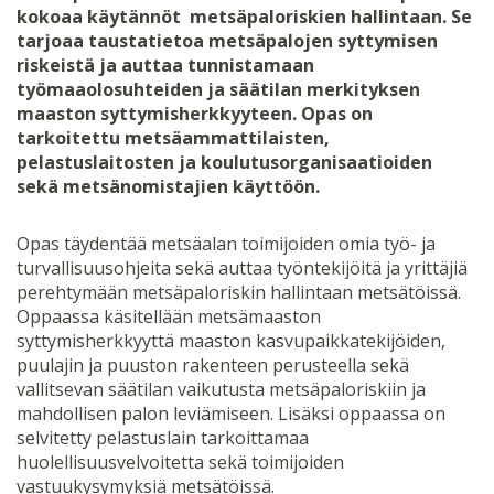
kokoaa käytännöt metsäpaloriskien hallintaan. Se
tarjoaa taustatietoa metsäpalojen syttymisen
riskeistä ja auttaa tunnistamaan
työmaaolosuhteiden ja säätilan merkityksen
maaston syttymisherkkyyteen. Opas on
tarkoitettu metsäammattilaisten,
pelastuslaitosten ja koulutusorganisaatioiden
sekä metsänomistajien käyttöön.
Opas täydentää metsäalan toimijoiden omia työ- ja
turvallisuusohjeita sekä auttaa työntekijöitä ja yrittäjiä
perehtymään metsäpaloriskin hallintaan metsätöissä.
Oppaassa käsitellään metsämaaston
syttymisherkkyyttä maaston kasvupaikkatekijöiden,
puulajin ja puuston rakenteen perusteella sekä
vallitsevan säätilan vaikutusta metsäpaloriskiin ja
mahdollisen palon leviämiseen. Lisäksi oppaassa on
selvitetty pelastuslain tarkoittamaa
huolellisuusvelvoitetta sekä toimijoiden
vastuukysymyksiä metsätöissä.