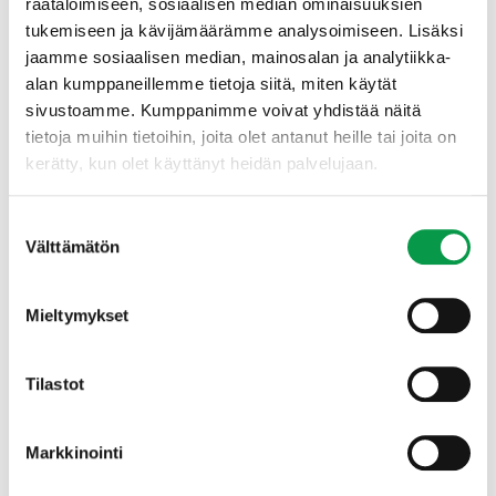
räätälöimiseen, sosiaalisen median ominaisuuksien
tukemiseen ja kävijämäärämme analysoimiseen. Lisäksi
jaamme sosiaalisen median, mainosalan ja analytiikka-
alan kumppaneillemme tietoja siitä, miten käytät
sivustoamme. Kumppanimme voivat yhdistää näitä
tietoja muihin tietoihin, joita olet antanut heille tai joita on
kerätty, kun olet käyttänyt heidän palvelujaan.
Suostumuksen
Välttämätön
valinta
Mieltymykset
Metsäpaloriskin ennakointi metsätöissä (pdf)
Liite 1: Metsäpaloriskin arviointi
Tilastot
työmaaolosuhteissa (pdf)
Liite 2: Aputaulukko ja ohje metsäpaloriskin
ennakointiin (pdf)
Markkinointi
Oppaan kokoamiseen osallistuvat Tapion lisäksi