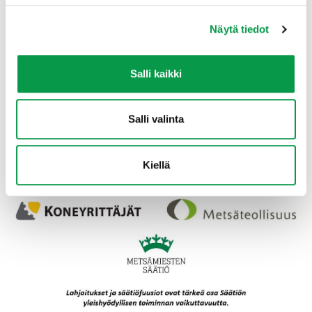
Koneyrittäjät ry
,
Metsäteollisuus ry
,
Maa- ja metsätaloustuottajain keskusliitto MTK ry
Näytä tiedot
ja
Bioenergia ry
sekä pelastusalan
asiantuntijaorganisaatioita.
Salli kaikki
Metsäpaloriskin ennakointi metsätöissä -oppaan ovat
rahoittaneet
Koneyrittäjät ry
,
Metsäteollisuus ry
ja
Salli valinta
Metsämiesten säätiö
.
Kiellä