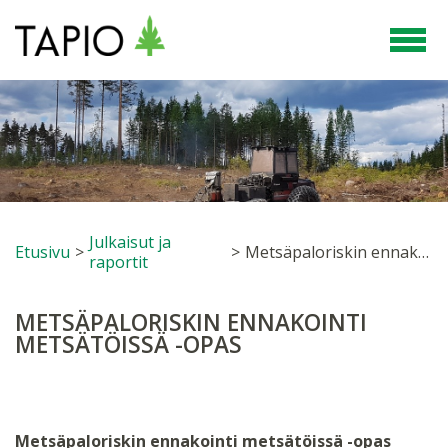
Julkaisut ja
Etusivu
>
>
Metsäpaloriskin ennakointi metsätöissä -opas
raportit
METSÄPALORISKIN ENNAKOINTI
METSÄTÖISSÄ -OPAS
Metsäpaloriskin ennakointi metsätöissä -opas