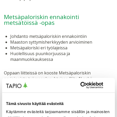
Metsäpaloriskin ennakointi
metsätöissä -opas
Johdanto metsäpaloriskin ennakointiin
Maaston syttymisherkkyyden arvioiminen
Metsäpaloriski eri työlajeissa
Huolellisuus puunkorjuussa ja
maanmuokkauksessa
Oppaan liitteissä on kooste Metsäpaloriskin
arvioinnista työmaaolosuhteissa (liite 1) sekä
aputaulukko ja ohje metsäpaloriskin ennakointiin (liite
2). Liitteet voi ladata ohesta erillisinä 2-sivuisina
tiedostoina.
Tämä sivusto käyttää evästeitä
Käytämme evästeitä tarjoamamme sisällön ja mainosten
Lataa opas ja liitteet