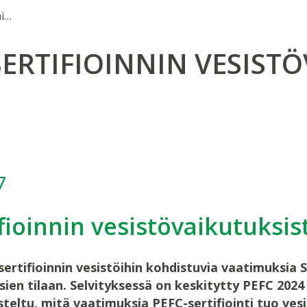
Selvitys PEFC-sertifioinnin vesistövaikutuksista Suomessa
-SERTIFIOINNIN VESIST
7
ifioinnin vesistövaikutuks
sertifioinnin vesistöihin kohdistuvia vaatimuksia
ien tilaan. Selvityksessä on keskitytty PEFC 202
steltu, mitä vaatimuksia PEFC-sertifiointi tuo ve