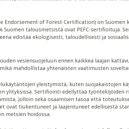
he Endorsement of Forest Certification) on Suomen 
 % Suomen talousmetsistä ovat PEFC-sertifioituja. Se
teena edistää ekologisesti, taloudellisesti ja sosiaal
alouden vesiensuojeluun ennen kaikkea laajan katta
 mikä mahdollistaa yhtenäisten vaatimusten soveltami
jelukäytäntöjen yleistymistä, kuten suojakaistojen 
 ylityksissä. Sertifiointi edellyttää työntekijöiden 
ista, jolloin sekä osaamisen tasoa että toteutukse
et ovat tiukentuneet ja laajentuneet edellisestä sta
en metsien hoidossa.