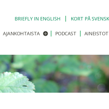
BRIEFLY IN ENGLISH
KORT PÅ SVENS
AJANKOHTAISTA
PODCAST
AINEISTOT
/sulje alavalikko
Avaa/sulje alavalikko