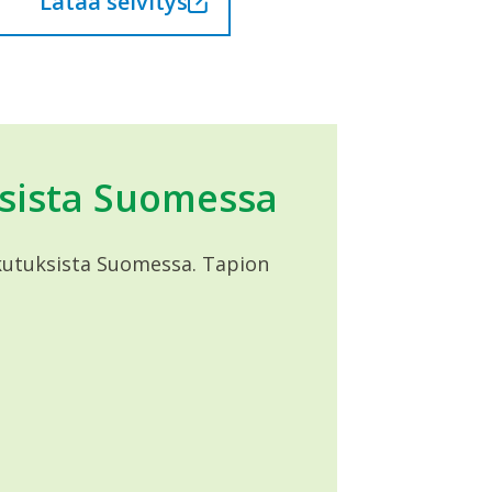
Lataa selvitys
uksista Suomessa
vaikutuksista Suomessa. Tapion