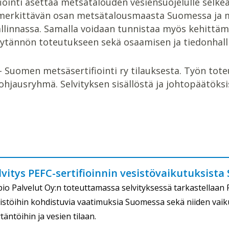
iointi asettaa metsätalouden vesiensuojelulle selkeän
 merkittävän osan metsätalousmaasta Suomessa ja 
linnassa. Samalla voidaan tunnistaa myös kehittämist
tännön toteutukseen sekä osaamisen ja tiedonhall
 Suomen metsäsertifiointi ry tilauksesta. Työn tote
ohjausryhmä. Selvityksen sisällöstä ja johtopäätöks
lvitys PEFC-sertifioinnin vesistövaikutuksist
io Palvelut Oy:n toteuttamassa selvityksessä tarkastellaan 
istöihin kohdistuvia vaatimuksia Suomessa sekä niiden vai
täntöihin ja vesien tilaan.