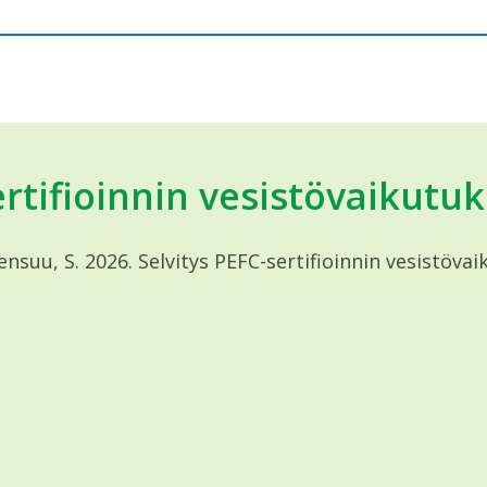
ertifioinnin vesistövaikut
Joensuu, S. 2026. Selvitys PEFC-sertifioinnin vesistö