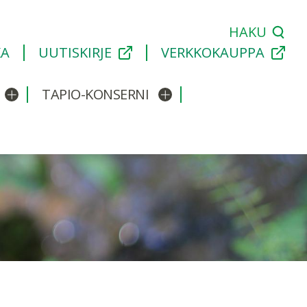
HAKU
KA
UUTISKIRJE
VERKKOKAUPPA
TAPIO-KONSERNI
Avaa/sulje alavalikko
Avaa/sulje alavalikko