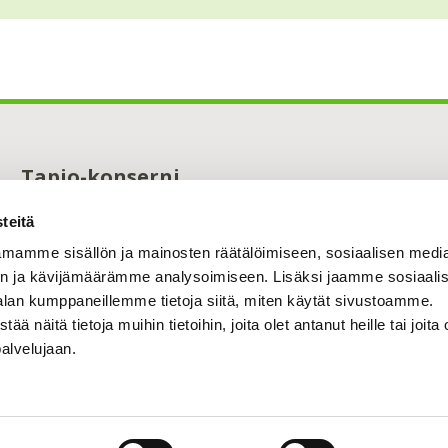
Tapio-konserni
Maistraatinportti 4 A
teitä
00240 Helsinki
0294 32 6000
mamme sisällön ja mainosten räätälöimiseen, sosiaalisen medi
tapio@tapio.fi
n ja kävijämäärämme analysoimiseen. Lisäksi jaamme sosiaali
alan kumppaneillemme tietoja siitä, miten käytät sivustoamme.
näitä tietoja muihin tietoihin, joita olet antanut heille tai joita 
palvelujaan.