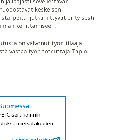
 ja laajasti sovellettavan
muodostavat keskeisen
arpeita, jotka liittyvät erityisesti
innan kehittämiseen.
utusta on valvonut työn tilaaja
istä vastaa työn toteuttaja Tapio
a Suomessa
PEFC-sertifioinnin
kutuksia metsätalouden