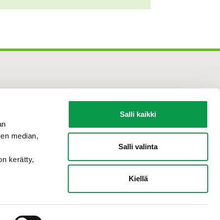
Salli kaikki
an
sen median,
Salli valinta
on kerätty,
Kiellä
Tilaa
uutiskirje