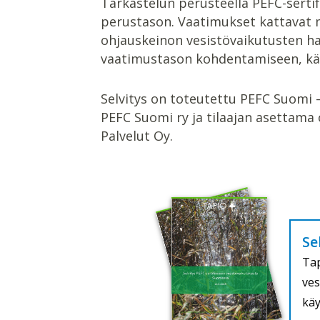
Tarkastelun perusteella PEFC-sertif
perustason. Vaatimukset kattavat
ohjauskeinon vesistövaikutusten hal
vaatimustason kohdentamiseen, käy
Selvitys on toteutettu PEFC Suomi –
PEFC Suomi ry ja tilaajan asettama 
Palvelut Oy.
Se
Tap
ves
käy