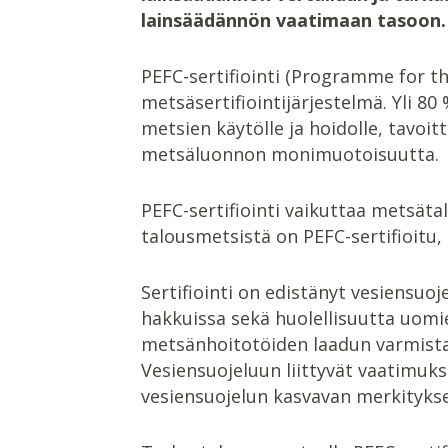
lainsäädännön vaatimaan tasoon.
PEFC-sertifiointi (Programme for t
metsäsertifiointijärjestelmä. Yli 80
metsien käytölle ja hoidolle, tavoit
metsäluonnon monimuotoisuutta.
PEFC-sertifiointi vaikuttaa metsät
talousmetsistä on PEFC-sertifioitu,
Sertifiointi on edistänyt vesiensuo
hakkuissa sekä huolellisuutta uomien
metsänhoitotöiden laadun varmistam
Vesiensuojeluun liittyvät vaatimuks
vesiensuojelun kasvavan merkityks