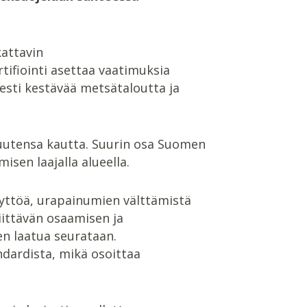
kattavin
rtifiointi asettaa vaatimuksia
isesti kestävää metsätaloutta ja
vuutensa kautta. Suurin osa Suomen
sen laajalla alueella.
käyttöä, urapainumien välttämistä
riittävän osaamisen ja
n laatua seurataan.
ndardista, mikä osoittaa