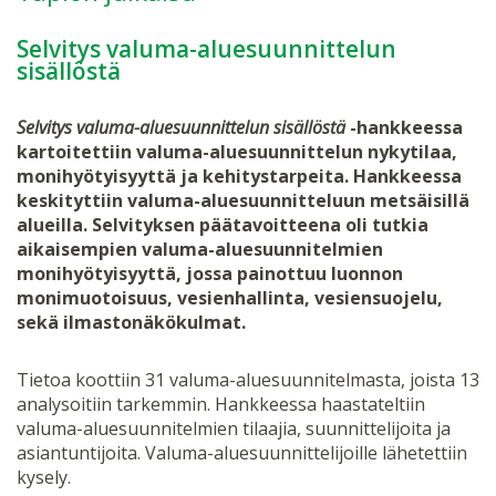
Selvitys valuma-aluesuunnittelun
sisällöstä
Selvitys valuma-aluesuunnittelun sisällöstä
-hankkeessa
kartoitettiin valuma-aluesuunnittelun nykytilaa,
monihyötyisyyttä ja kehitystarpeita. Hankkeessa
keskityttiin valuma-aluesuunnitteluun metsäisillä
alueilla. Selvityksen päätavoitteena oli tutkia
aikaisempien valuma-aluesuunnitelmien
monihyötyisyyttä, jossa painottuu luonnon
monimuotoisuus, vesienhallinta, vesiensuojelu,
sekä ilmastonäkökulmat.
Tietoa koottiin 31 valuma-aluesuunnitelmasta, joista 13
analysoitiin tarkemmin. Hankkeessa haastateltiin
valuma-aluesuunnitelmien tilaajia, suunnittelijoita ja
asiantuntijoita. Valuma-aluesuunnittelijoille lähetettiin
kysely.