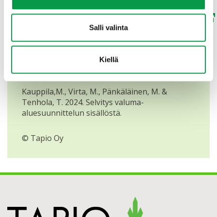
Lataa liite:
Tiivistelmät 31 valuma-aluesuunnistelmasta
Salli valinta
Selvitys valuma-aluesuunnittelun
Kiellä
sisällöstä
Kauppila,M., Virta, M., Pänkäläinen, M. &
Tenhola, T. 2024. Selvitys valuma-
aluesuunnittelun sisällöstä.
© Tapio Oy