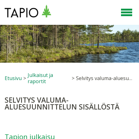
Julkaisut ja
Etusivu
>
>
Selvitys valuma-aluesuunnittelun sisällöstä
raportit
SELVITYS VALUMA-
ALUESUUNNITTELUN SISÄLLÖSTÄ
Tapion julkaisu