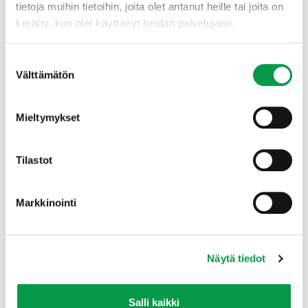
tietoja muihin tietoihin, joita olet antanut heille tai joita on
kerätty, kun olet käyttänyt heidän palvelujaan.
Suostumuksen
Välttämätön
valinta
Mieltymykset
Tilastot
Markkinointi
Näytä tiedot
Lataa raportti:
Selvitys valuma-aluesuunnittelun
sisällöstä
Salli kaikki