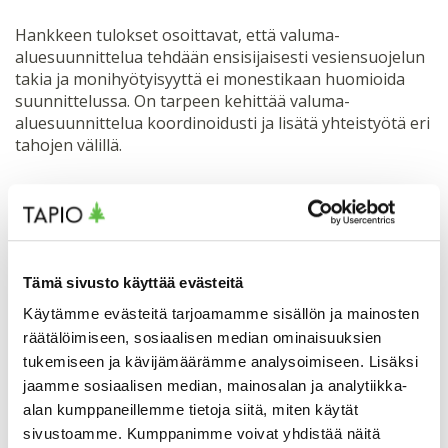
Hankkeen tulokset osoittavat, että valuma-
aluesuunnittelua tehdään ensisijaisesti vesiensuojelun
takia ja monihyötyisyyttä ei monestikaan huomioida
suunnittelussa. On tarpeen kehittää valuma-
aluesuunnittelua koordinoidusti ja lisätä yhteistyötä eri
tahojen välillä.
Maanomistajien osallistaminen suunnitteluun
varhaisessa vaiheessa on tärkeää toteutusten
mahdollistamiseksi. Tarpeen on myös tiedottaa
valuma-alueen merkityksestä vesiensuojelussa.
Tämä sivusto käyttää evästeitä
Selvitys on toteutettu osana maa- ja
Käytämme evästeitä tarjoamamme sisällön ja mainosten
metsätalousministeriön keväällä 2020 käynnistämää
räätälöimiseen, sosiaalisen median ominaisuuksien
”Hiilestä kiinni” -ilmastotoimenpidekokonaisuutta.
tukemiseen ja kävijämäärämme analysoimiseen. Lisäksi
Toimenpiteillä pyritään vähentämään maa- ja
jaamme sosiaalisen median, mainosalan ja analytiikka-
metsätalouden ja muun maankäytön
alan kumppaneillemme tietoja siitä, miten käytät
kasvihuonekaasupäästöjä ja vahvistamaan hiilinieluja
sivustoamme. Kumppanimme voivat yhdistää näitä
ja varastoja.